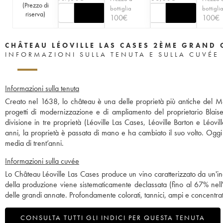
(
Prezzo di
bottiglia
bottigli
riserva
)
100
€
100
€
CHÂTEAU LÉOVILLE LAS CASES 2ÈME GRAND 
INFORMAZIONI SULLA TENUTA E SULLA CUVÉE
Informazioni sulla tenuta
Creato nel 1638, lo château è una delle proprietà più antiche del M
progetti di modernizzazione e di ampliamento del proprietario Blai
divisione in tre proprietà (Léoville Las Cases, Léoville Barton e Léov
anni, la proprietà è passata di mano e ha cambiato il suo volto. Oggi 
media di trent’anni.
Informazioni sulla cuvée
Lo Château Léoville Las Cases produce un vino caratterizzato da un'inc
della produzione viene sistematicamente declassata (fino al 67% nell
delle grandi annate. Profondamente colorati, tannici, ampi e concentra
CONSULTA TUTTI GLI INDICI PER QUESTA TENUTA