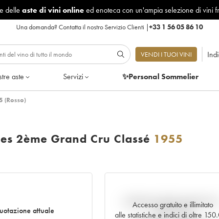
le delle
aste di vini online
ed enoteca con un'ampia selezione di vini f
Una domanda?
Contatta il nostro Servizio Clienti
|
+33 1 56 05 86 10
Ind
VENDI I TUOI VINI
tre aste
Servizi
✨Personal Sommelier
5 (Rosso)
ses 2ème Grand Cru Classé
1955
Andamento della quotazione i
Accesso gratuito e illimitato
uotazione attuale
tempo reale
alle statistiche e indici di oltre 15