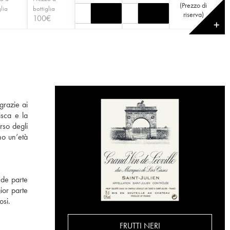
(
Prezzo di
glia
bottiglia
riserva
)
100
€
✕
grazie ai
isca e la
rso degli
no un’età
nde parte
ior parte
osi.
FRUTTI NERI