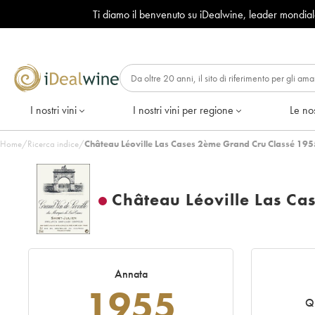
Ti diamo il benvenuto su iDealwine, leader mondia
I nostri vini
I nostri vini per regione
Le nos
Home
/
Ricerca indice
/
Château Léoville Las Cases 2ème Grand Cru Classé 195
Château Léoville Las Ca
Annata
1955
Q