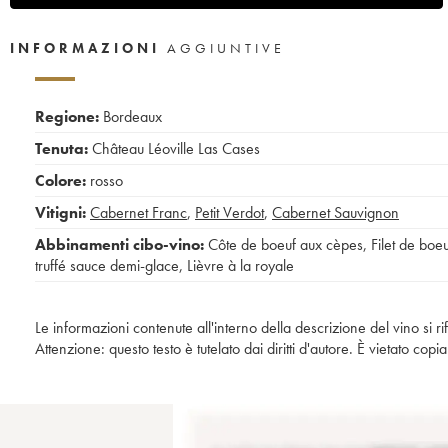
INFORMAZIONI
AGGIUNTIVE
Regione:
Bordeaux
Tenuta:
Château Léoville Las Cases
Colore:
rosso
Vitigni:
Cabernet Franc
,
Petit Verdot
,
Cabernet Sauvignon
Abbinamenti cibo-vino:
Côte de boeuf aux cèpes
,
Filet de boe
truffé sauce demi-glace
,
Lièvre à la royale
Le informazioni contenute all'interno della descrizione del vino si r
Attenzione: questo testo è tutelato dai diritti d'autore. È vietato co