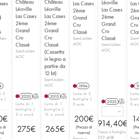
Château
Château
Léoville
ases
Las Cases
Las
Léoville
Léoville
Las Cases
2ème
2è
Las Cases
Las Cases
2ème
d
Grand
Gra
2ème
2ème
Grand
Cru
Cru
Grand
Grand
Cru
é
Classé
Cla
Cru
Cru
Classé
lien
Saint-Julien
Saint
Classé
Classé
AOC
AO
Saint-Julien
AOC
Saint-Julien
(Cassetta
AOC
in legno a
partire da
12 bt)
Saint-Julien
AOC
4
1994
1
i 3
Lotto di 2
Lott
2020
T
2015
T
ie |
bottiglie |
bott
2025
T
Lotto di 1
Lotto di 1
0 aste
0 as
bottiglia |
bottiglia |
3 in stock
13 in stock
0
€
200
€
1
914,40
€
275
€
265
€
o di
(
Prezzo di
(
Pr
Prezzo a bottiglia
va
)
riserva
)
ri
152,40
€
a
Prezzo a
Prezz