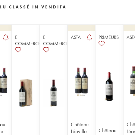
RU CLASSÉ IN VENDITA
E-
E-
ASTA
PRIMEURS
AST
COMMERCE
COMMERCE
au
Château
Châ
Château
le
Léoville
Léov