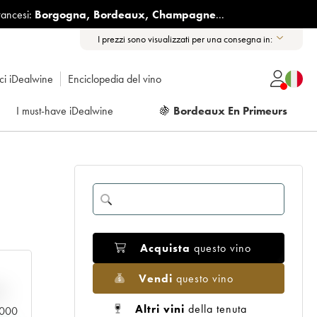
rancesi:
Borgogna
,
Bordeaux
,
Champagne
...
I prezzi sono visualizzati per una consegna in:
ici iDealwine
Enciclopedia del vino
I must-have iDealwine
🍇
Bordeaux En Primeurs
Acquista
questo vino
Vendi
questo vino
n
Altri vini
della tenuta
0.000