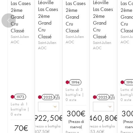
Léoville
Léoville
Las Cases
Las Cases
Las C
Las Cases
Las Cases
2ème
2ème
2ème
2ème
2ème
Grand
Grand
Gran
Grand
Grand
Cru
Cru
Cru
Cru
Cru
Classé
Classé
Class
Classé
Classé
Saint-Julien
Saint-Julien
Saint-Ju
AOC
AOC
AOC
Saint-Julien
Saint-Julien
AOC
AOC
1994
199
Lotto di 3
Lotto d
bottiglie |
bottigl
1973
2025
T
2025
T
0 aste
0 aste
Lotto di 1
bottiglia |
300
€
30
0 aste
922,50
€
460,80
€
(
Prezzo di
(
Prezz
70
€
Prezzo a bottiglia
Prezzo a bottiglia
riserva
)
riser
307,50
€
153,60
€
Prezzo a
Prezzo 