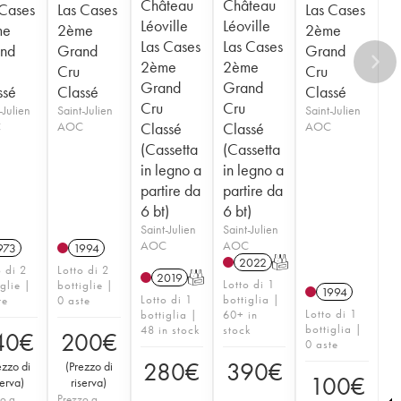
Château
Château
 Cases
Las Cases
Las Cases
Léoville
Léoville
me
2ème
2ème
Las Cases
Las Cases
nd
Grand
Grand
2ème
2ème
Cru
Cru
Grand
Grand
ssé
Classé
Classé
Cru
Cru
-Julien
Saint-Julien
Saint-Julien
C
AOC
Classé
Classé
AOC
(Cassetta
(Cassetta
in legno a
in legno a
partire da
partire da
6 bt)
6 bt)
Saint-Julien
Saint-Julien
AOC
AOC
973
1994
2022
T
o di 2
Lotto di 2
2019
T
Lotto di 1
iglie |
bottiglie |
1994
Lotto di 1
bottiglia |
te
0 aste
Lotto di 1
bottiglia |
60+ in
bottiglia |
48 in stock
stock
40
€
200
€
0 aste
280
€
390
€
ezzo di
(
Prezzo di
100
€
serva
)
riserva
)
o a
Prezzo a