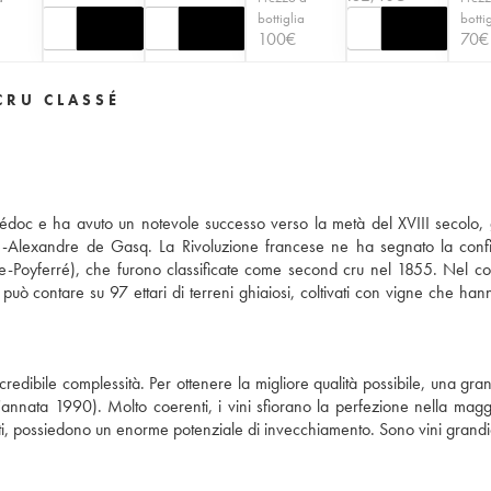
a
bottiglia
botti
100
€
70
€
CRU CLASSÉ
édoc e ha avuto un notevole successo verso la metà del XVIII secolo, 
se-Alexandre de Gasq. La Rivoluzione francese ne ha segnato la conf
ille-Poyferré), che furono classificate come second cru nel 1855. Nel co
può contare su 97 ettari di terreni ghiaiosi, coltivati con vigne che han
redibile complessità. Per ottenere la migliore qualità possibile, una gra
'annata 1990). Molto coerenti, i vini sfiorano la perfezione nella magg
ti, possiedono un enorme potenziale di invecchiamento. Sono vini grandi