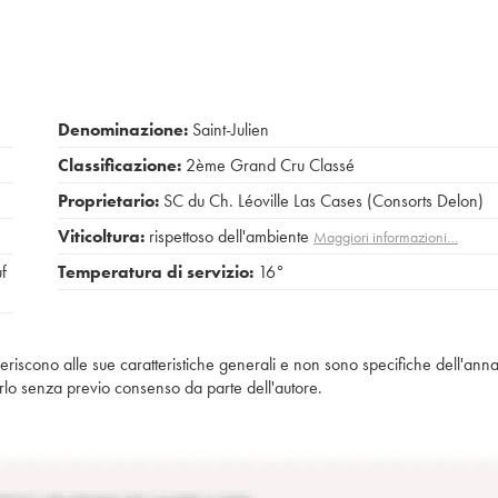
Denominazione:
Saint-Julien
Classificazione:
2ème Grand Cru Classé
Proprietario:
SC du Ch. Léoville Las Cases (Consorts Delon)
Viticoltura:
rispettoso dell'ambiente
Maggiori informazioni…
uf
Temperatura di servizio:
16°
iferiscono alle sue caratteristiche generali e non sono specifiche dell'anna
piarlo senza previo consenso da parte dell'autore.