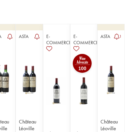
A
ASTA
E-
E-
ASTA
1
COMMERCE
COMMERCE
100
teau
Château
Château
ille
Léoville
Léoville