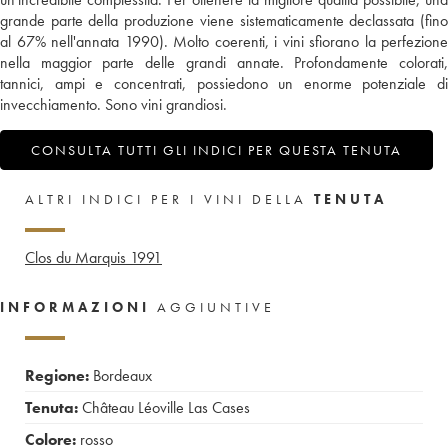
grande parte della produzione viene sistematicamente declassata (fino
al 67% nell'annata 1990). Molto coerenti, i vini sfiorano la perfezione
nella maggior parte delle grandi annate. Profondamente colorati,
tannici, ampi e concentrati, possiedono un enorme potenziale di
invecchiamento. Sono vini grandiosi.
CONSULTA TUTTI GLI INDICI PER QUESTA TENUTA
ALTRI INDICI PER I VINI DELLA
TENUTA
Clos du Marquis
1991
INFORMAZIONI
AGGIUNTIVE
Regione:
Bordeaux
Tenuta:
Château Léoville Las Cases
Colore:
rosso