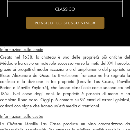
CLASSICO
POSSIEDI LO STESSO VINO?
Informazioni sulla tenuta
Creato nel 1638, lo château è una delle proprietà più antiche del
Médoc e ha avuto un notevole successo verso la metà del XVIII secolo,
grazie ai progetti di modernizzazione e di ampliamento del proprietario
Blaise-Alexandre de Gasq. La Rivoluzione francese ne ha segnato la
confisca e la divisione in tre proprietà (Léoville Las Cases, Léoville
Barton e Léoville-Poyferré), che furono classificate come second cru nel
1855. Nel corso degli anni, la proprietà è passata di mano e ha
cambiato il suo volto. Oggi può contare su 97 ettari di terreni ghiaiosi,
coltivati con vigne che hanno un’età media di trent’anni.
Informazioni sulla cuvée
Lo Château Léoville Las Cases produce un vino caratterizzato da
un'incredibile complessità. Per ottenere la migliore qualità possibile, una