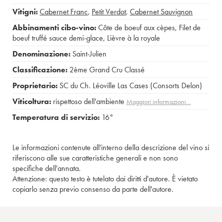
Vitigni:
Cabernet Franc
,
Petit Verdot
,
Cabernet Sauvignon
Abbinamenti cibo-vino:
Côte de boeuf aux cèpes
,
Filet de
boeuf truffé sauce demi-glace
,
Lièvre à la royale
Denominazione:
Saint-Julien
Classificazione:
2ème Grand Cru Classé
Proprietario:
SC du Ch. Léoville Las Cases (Consorts Delon)
Viticoltura:
rispettoso dell'ambiente
Maggiori informazioni…
Temperatura di servizio:
16°
Le informazioni contenute all'interno della descrizione del vino si
riferiscono alle sue caratteristiche generali e non sono
specifiche dell'annata.
Attenzione: questo testo è tutelato dai diritti d'autore. È vietato
copiarlo senza previo consenso da parte dell'autore.