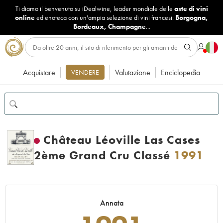
Ti diamo il benvenuto su iDealwine, leader mondiale delle
aste di vini
online
ed enoteca con un'ampia selezione di vini francesi:
Borgogna
,
Bordeaux
,
Champagne
...
Acquistare
Valutazione
Enciclopedia
VENDERE
Château Léoville Las Cases
2ème Grand Cru Classé
1991
Annata