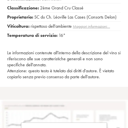
Classificazione:
2ème Grand Cru Classé
Proprietario:
SC du Ch. Léoville Las Cases (Consorts Delon)
Viticoltura:
rispettoso dell'ambiente
Maggiori informazioni…
Temperatura di servizio:
16°
Le informazioni contenute all'interno della descrizione del vino si
riferiscono alle sue caratteristiche generali e non sono
specifiche dell'annata.
Attenzione: questo testo è tutelato dai diritti d'autore. È vietato
copiarlo senza previo consenso da parte dell'autore.