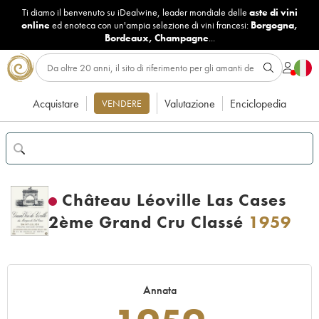
Ti diamo il benvenuto su iDealwine, leader mondiale delle
aste di vini
online
ed enoteca con un'ampia selezione di vini francesi:
Borgogna
,
Bordeaux
,
Champagne
...
Acquistare
Valutazione
Enciclopedia
VENDERE
Château Léoville Las Cases
2ème Grand Cru Classé
1959
Annata