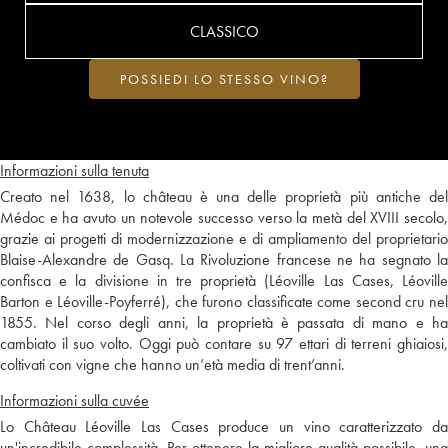
CLASSICO
POSSIEDI LO STESSO VINO?
Informazioni sulla tenuta
Creato nel 1638, lo château è una delle proprietà più antiche del
Médoc e ha avuto un notevole successo verso la metà del XVIII secolo,
grazie ai progetti di modernizzazione e di ampliamento del proprietario
Blaise-Alexandre de Gasq. La Rivoluzione francese ne ha segnato la
confisca e la divisione in tre proprietà (Léoville Las Cases, Léoville
Barton e Léoville-Poyferré), che furono classificate come second cru nel
1855. Nel corso degli anni, la proprietà è passata di mano e ha
cambiato il suo volto. Oggi può contare su 97 ettari di terreni ghiaiosi,
coltivati con vigne che hanno un’età media di trent’anni.
Informazioni sulla cuvée
Lo Château Léoville Las Cases produce un vino caratterizzato da
un'incredibile complessità. Per ottenere la migliore qualità possibile, una