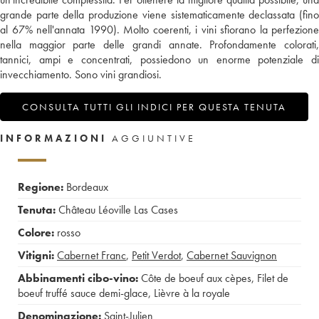
grande parte della produzione viene sistematicamente declassata (fino
al 67% nell'annata 1990). Molto coerenti, i vini sfiorano la perfezione
nella maggior parte delle grandi annate. Profondamente colorati,
tannici, ampi e concentrati, possiedono un enorme potenziale di
invecchiamento. Sono vini grandiosi.
CONSULTA TUTTI GLI INDICI PER QUESTA TENUTA
INFORMAZIONI
AGGIUNTIVE
Regione:
Bordeaux
Tenuta:
Château Léoville Las Cases
Colore:
rosso
Vitigni:
Cabernet Franc
,
Petit Verdot
,
Cabernet Sauvignon
Abbinamenti cibo-vino:
Côte de boeuf aux cèpes
,
Filet de
boeuf truffé sauce demi-glace
,
Lièvre à la royale
Denominazione:
Saint-Julien