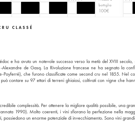
bottiglia
100
€
CRU CLASSÉ
édoc e ha avuto un notevole successo verso la metà del XVIII secolo, 
se-Alexandre de Gasq. La Rivoluzione francese ne ha segnato la conf
ille-Poyferré), che furono classificate come second cru nel 1855. Nel co
può contare su 97 ettari di terreni ghiaiosi, coltivati con vigne che han
redibile complessità. Per ottenere la migliore qualità possibile, una gra
'annata 1990). Molto coerenti, i vini sfiorano la perfezione nella magg
ti, possiedono un enorme potenziale di invecchiamento. Sono vini grandi