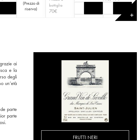
(
Prezzo di
bottiglia
riserva
)
70
€
✕
grazie ai
isca e la
rso degli
no un’età
nde parte
ior parte
osi.
FRUTTI NERI