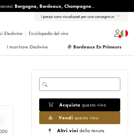
rancesi:
Borgogna
,
Bordeaux
,
Champagne
...
I prezzi sono visualizzati per una consegna in:
ici iDealwine
Enciclopedia del vino
I must-have iDealwine
🍇
Bordeaux En Primeurs
Acquista
questo vino
Vendi
questo vino
n
Altri vini
della tenuta
0.000