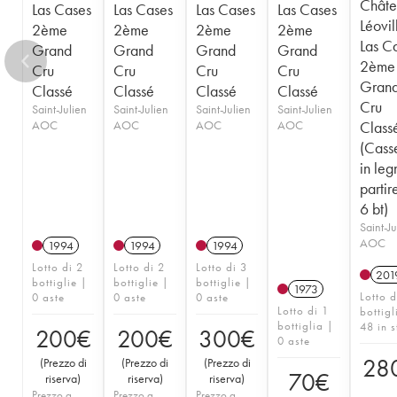
Châte
Las Cases
Las Cases
Las Cases
Las Cases
Léovil
2ème
2ème
2ème
2ème
Las C
Grand
Grand
Grand
Grand
2ème
Cru
Cru
Cru
Cru
Gran
Classé
Classé
Classé
Classé
Cru
Saint-Julien
Saint-Julien
Saint-Julien
Saint-Julien
AOC
AOC
AOC
AOC
Class
(Cass
in leg
partir
6 bt)
Saint-Ju
AOC
1994
1994
1994
Lotto di 2
Lotto di 2
Lotto di 3
201
bottiglie |
bottiglie |
bottiglie |
1973
Lotto d
0 aste
0 aste
0 aste
Lotto di 1
bottigl
bottiglia |
48 in s
200
€
200
€
300
€
0 aste
28
(
Prezzo di
(
Prezzo di
(
Prezzo di
70
€
riserva
)
riserva
)
riserva
)
Prezzo a
Prezzo a
Prezzo a