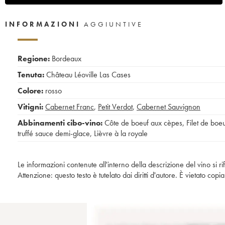
INFORMAZIONI
AGGIUNTIVE
Regione:
Bordeaux
Tenuta:
Château Léoville Las Cases
Colore:
rosso
Vitigni:
Cabernet Franc
,
Petit Verdot
,
Cabernet Sauvignon
Abbinamenti cibo-vino:
Côte de boeuf aux cèpes
,
Filet de boe
truffé sauce demi-glace
,
Lièvre à la royale
Le informazioni contenute all'interno della descrizione del vino si r
Attenzione: questo testo è tutelato dai diritti d'autore. È vietato co