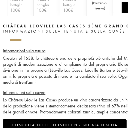
(
Prezzo di
bottiglia
bottiglia
bottiglia
riserva
)
100
€
100
€
100
€
CHÂTEAU LÉOVILLE LAS CASES 2ÈME GRAND 
INFORMAZIONI SULLA TENUTA E SULLA CUVÉE
Informazioni sulla tenuta
Creato nel 1638, lo château è una delle proprietà più antiche del M
progetti di modernizzazione e di ampliamento del proprietario Blai
divisione in tre proprietà (Léoville Las Cases, Léoville Barton e Léov
anni, la proprietà è passata di mano e ha cambiato il suo volto. Oggi 
media di trent’anni.
Informazioni sulla cuvée
Lo Château Léoville Las Cases produce un vino caratterizzato da un'inc
della produzione viene sistematicamente declassata (fino al 67% nell
delle grandi annate. Profondamente colorati, tannici, ampi e concentra
CONSULTA TUTTI GLI INDICI PER QUESTA TENUTA