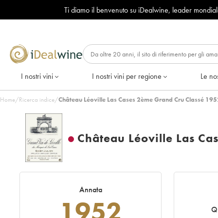
Ti diamo il benvenuto su iDealwine, leader mondia
I nostri vini
I nostri vini per regione
Le nos
Home
/
Ricerca indice
/
Château Léoville Las Cases 2ème Grand Cru Classé 195
Château Léoville Las Ca
Annata
1952
Q