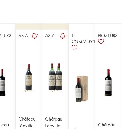
MEURS
ASTA
ASTA
E-
PRIMEURS
1
COMMERCE
Château
Château
teau
Château
Léoville
Léoville