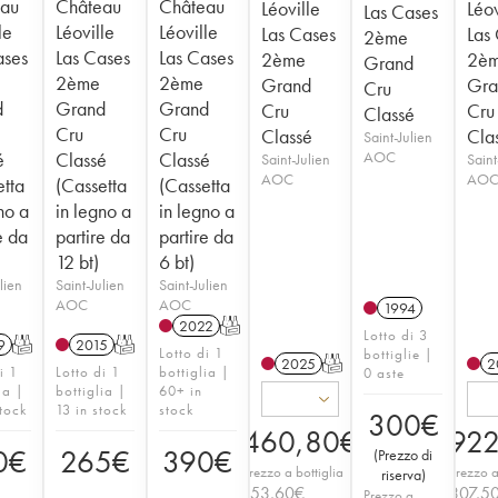
au
Château
Château
Léoville
Léov
Las Cases
le
Léoville
Léoville
Las Cases
Las
2ème
ases
Las Cases
Las Cases
2ème
2è
Grand
2ème
2ème
Grand
Gra
Cru
d
Grand
Grand
Cru
Cru
Classé
Cru
Cru
Classé
Cla
Saint-Julien
é
Classé
Classé
AOC
Saint-Julien
Saint
AOC
AO
etta
(Cassetta
(Cassetta
no a
in legno a
in legno a
e da
partire da
partire da
12 bt)
6 bt)
lien
Saint-Julien
Saint-Julien
AOC
AOC
1994
2022
T
Lotto di 3
9
T
2015
T
Lotto di 1
bottiglie |
2025
T
2
i 1
Lotto di 1
bottiglia |
0 aste
ia |
bottiglia |
60+ in
tock
13 in stock
stock
300
€
460,80
€
922
0
€
265
€
390
€
(
Prezzo di
Prezzo a bottiglia
Prezzo a
riserva
)
153,60
€
307,5
Prezzo a