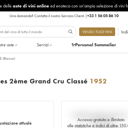
le delle
aste di vini online
ed enoteca con un'ampia selezione di vini f
Una domanda?
Contatta il nostro Servizio Clienti
|
+33 1 56 05 86 10
Ind
VENDI I TUOI VINI
tre aste
Servizi
✨Personal Sommelier
2 (Rosso)
ses 2ème Grand Cru Classé
1952
Andamento della quotazione i
Accesso gratuito e illimitato
tempo reale
uotazione attuale
alle statistiche e indici di oltre 15