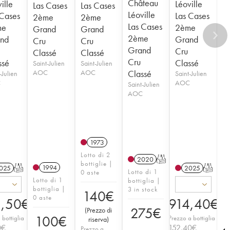
Château
ille
Léoville
Las Cases
Las Cases
Léoville
 Cases
Las Cases
2ème
2ème
Las Cases
me
2ème
Grand
Grand
2ème
nd
Grand
Cru
Cru
Grand
Cru
Classé
Classé
Cru
ssé
Classé
Saint-Julien
Saint-Julien
AOC
AOC
Classé
-Julien
Saint-Julien
C
AOC
Saint-Julien
AOC
1973
Lotto di 2
2020
T
bottiglie |
1994
025
T
2025
T
Lotto di 1
0 aste
Lotto di 1
bottiglia |
bottiglia |
3 in stock
140
€
0 aste
,50
€
914,40
€
275
€
(
Prezzo di
100
€
 bottiglia
Prezzo a bottiglia
riserva
)
0
€
152,40
€
Prezzo a