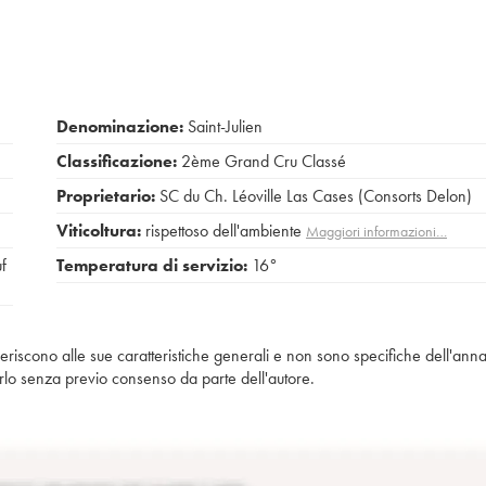
Denominazione:
Saint-Julien
Classificazione:
2ème Grand Cru Classé
Proprietario:
SC du Ch. Léoville Las Cases (Consorts Delon)
Viticoltura:
rispettoso dell'ambiente
Maggiori informazioni…
uf
Temperatura di servizio:
16°
iferiscono alle sue caratteristiche generali e non sono specifiche dell'anna
piarlo senza previo consenso da parte dell'autore.