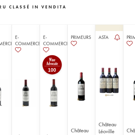
RU CLASSÉ IN VENDITA
E-
E-
PRIMEURS
ASTA
PRI
MERCE
COMMERCE
COMMERCE
100
Château
Château
Châ
Léoville