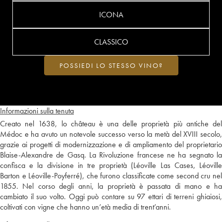
ICONA
CLASSICO
POSSIEDI LO STESSO VINO?
Informazioni sulla tenuta
Creato nel 1638, lo château è una delle proprietà più antiche del
Médoc e ha avuto un notevole successo verso la metà del XVIII secolo,
grazie ai progetti di modernizzazione e di ampliamento del proprietario
Blaise-Alexandre de Gasq. La Rivoluzione francese ne ha segnato la
confisca e la divisione in tre proprietà (Léoville Las Cases, Léoville
Barton e Léoville-Poyferré), che furono classificate come second cru nel
1855. Nel corso degli anni, la proprietà è passata di mano e ha
cambiato il suo volto. Oggi può contare su 97 ettari di terreni ghiaiosi,
coltivati con vigne che hanno un’età media di trent’anni.