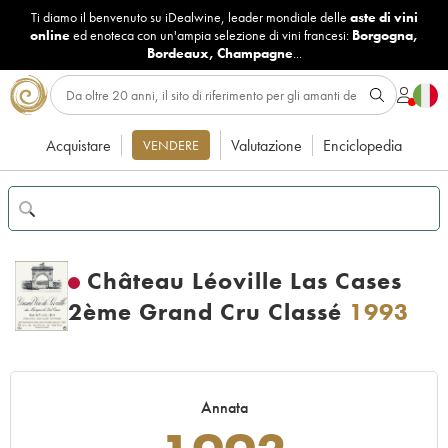
Ti diamo il benvenuto su iDealwine, leader mondiale delle
aste di vini
online
ed enoteca con un'ampia selezione di vini francesi:
Borgogna
,
Bordeaux
,
Champagne
...
Acquistare
Valutazione
Enciclopedia
VENDERE
Château Léoville Las Cases
2ème Grand Cru Classé
1993
Annata