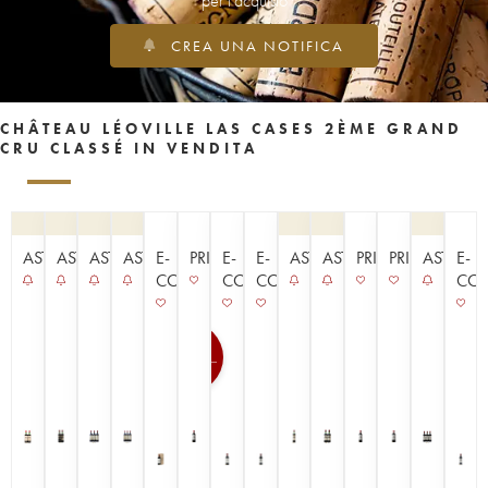
per l'acquisto
CREA UNA NOTIFICA
CHÂTEAU LÉOVILLE LAS CASES 2ÈME GRAND
CRU CLASSÉ IN VENDITA
ASTA
ASTA
ASTA
ASTA
E-
PRIMEURS
E-
E-
ASTA
ASTA
PRIMEURS
PRIMEURS
ASTA
E-
COMMERCE
COMMERCE
COMMERCE
CO
100