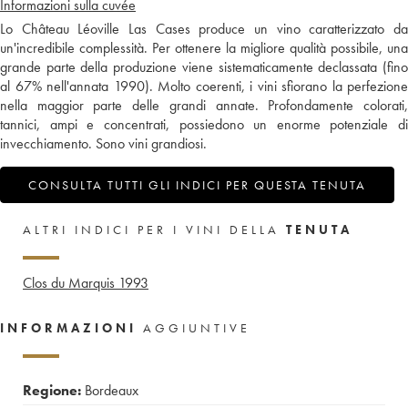
Informazioni sulla cuvée
Lo Château Léoville Las Cases produce un vino caratterizzato da
un'incredibile complessità. Per ottenere la migliore qualità possibile, una
grande parte della produzione viene sistematicamente declassata (fino
al 67% nell'annata 1990). Molto coerenti, i vini sfiorano la perfezione
nella maggior parte delle grandi annate. Profondamente colorati,
tannici, ampi e concentrati, possiedono un enorme potenziale di
invecchiamento. Sono vini grandiosi.
CONSULTA TUTTI GLI INDICI PER QUESTA TENUTA
ALTRI INDICI PER I VINI DELLA
TENUTA
Clos du Marquis
1993
INFORMAZIONI
AGGIUNTIVE
Regione:
Bordeaux