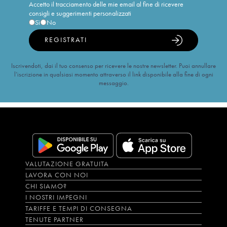
Accetto il tracciamento delle mie email al fine di ricevere
consigli e suggerimenti personalizzati
Sì
No
REGISTRATI
Iscrivendoti, dai il tuo consenso per ricevere le nostre newsletter. Puoi annullare
l’iscrizione in qualsiasi momento attraverso il link disponibile alla fine di ogni
messaggio.
VALUTAZIONE GRATUITA
LAVORA CON NOI
CHI SIAMO?
I NOSTRI IMPEGNI
TARIFFE E TEMPI DI CONSEGNA
TENUTE PARTNER