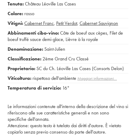
Tenuta:
Château Léoville Las Cases
Colore:
rosso
Vitigni:
Cabernet Franc
,
Petit Verdot
,
Cabernet Sauvignon
Abbinamenti cibo-vino:
Côte de boeuf aux cèpes
,
Filet de
boeuf truffé sauce demi-glace
,
Lièvre à la royale
Denominazione:
Saint-Julien
Classificazione:
2ème Grand Cru Classé
Proprietario:
SC du Ch. Léoville Las Cases (Consorts Delon)
Viticoltura:
rispettoso dell'ambiente
Maggiori informazioni…
Temperatura di servizio:
16°
Le informazioni contenute all'interno della descrizione del vino si
riferiscono alle sue caratteristiche generali e non sono
specifiche dell'annata.
Attenzione: questo testo è tutelato dai diritti d'autore. È vietato
copiarlo senza previo consenso da parte dell'autore.