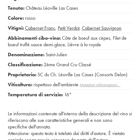
Tenuta:
Château Léoville Las Cases
Colore:
rosso
Vitigni:
Cabernet Franc
,
Petit Verdot
,
Cabernet Sauvignon
Abbinamenti cibo-vino:
Côte de boeuf aux cèpes
,
Filet de
boeuf truffé sauce demi-glace
,
Lièvre à la royale
Denominazione:
Saint-Julien
Classificazione:
2ème Grand Cru Classé
Proprietario:
SC du Ch. Léoville Las Cases (Consorts Delon)
Viticoltura:
rispettoso dell'ambiente
Maggiori informazioni…
Temperatura di servizio:
16°
Le informazioni contenute all'interno della descrizione del vino si
riferiscono alle sue caratteristiche generali e non sono
specifiche dell'annata.
Attenzione: questo testo è tutelato dai diritti d'autore. È vietato
copiarlo senza previo consenso da parte dell'autore.