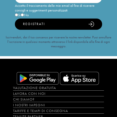
Accetto il tracciamento delle mie email al fine di ricevere
consigli e suggerimenti personalizzati
Sì
No
REGISTRATI
Iscrivendoti, dai il tuo consenso per ricevere le nostre newsletter. Puoi annullare
l’iscrizione in qualsiasi momento attraverso il link disponibile alla fine di ogni
messaggio.
VALUTAZIONE GRATUITA
LAVORA CON NOI
CHI SIAMO?
I NOSTRI IMPEGNI
TARIFFE E TEMPI DI CONSEGNA
TENUTE PARTNER