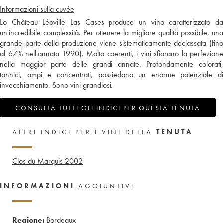
Informazioni sulla cuvée
Lo Château Léoville Las Cases produce un vino caratterizzato da
un'incredibile complessità. Per ottenere la migliore qualità possibile, una
grande parte della produzione viene sistematicamente declassata (fino
al 67% nell'annata 1990). Molto coerenti, i vini sfiorano la perfezione
nella maggior parte delle grandi annate. Profondamente colorati,
tannici, ampi e concentrati, possiedono un enorme potenziale di
invecchiamento. Sono vini grandiosi.
CONSULTA TUTTI GLI INDICI PER QUESTA TENUTA
ALTRI INDICI PER I VINI DELLA
TENUTA
Clos du Marquis
2002
INFORMAZIONI
AGGIUNTIVE
Regione:
Bordeaux