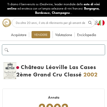
Ti diamo il benvenuto su iDealwine, leader mondiale delle
aste di vini
online
ed enoteca con un'ampia selezione di vini francesi:
Borgogna
,
Bordeaux
,
Champagne
...
Acquistare
Valutazione
Enciclopedia
VENDERE
Château Léoville Las Cases
2ème Grand Cru Classé
2002
Annata