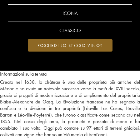
ICONA
CLASSICO
POSSIEDI LO STESSO VINO?
Informazioni sulla tenuta
Creato nel 1638, lo château è una delle proprietà più antiche del
Médoc e ha avuto un notevole successo verso la metà del XVIII secolo,
grazie ai progetti di modernizzazione e di ampliamento del proprietario
Blaise-Alexandre de Gasq. La Rivoluzione francese ne ha segnato la
confisca e la divisione in tre proprietà (Léoville Las Cases, Léoville
Barton e Léoville-Poyferré), che furono classificate come second cru nel
1855. Nel corso degli anni, la proprietà è passata di mano e ha
cambiato il suo volto. Oggi può contare su 97 ettari di terreni ghiaiosi,
coltivati con vigne che hanno un’età media di trent’anni.