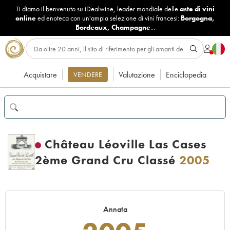
Ti diamo il benvenuto su iDealwine, leader mondiale delle
aste di vini
online
ed enoteca con un'ampia selezione di vini francesi:
Borgogna
,
Bordeaux
,
Champagne
...
Acquistare
Valutazione
Enciclopedia
VENDERE
Château Léoville Las Cases
2ème Grand Cru Classé
2005
Annata