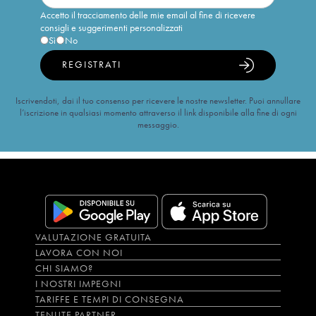
Accetto il tracciamento delle mie email al fine di ricevere
consigli e suggerimenti personalizzati
Sì
No
REGISTRATI
Iscrivendoti, dai il tuo consenso per ricevere le nostre newsletter. Puoi annullare
l’iscrizione in qualsiasi momento attraverso il link disponibile alla fine di ogni
messaggio.
VALUTAZIONE GRATUITA
LAVORA CON NOI
CHI SIAMO?
I NOSTRI IMPEGNI
TARIFFE E TEMPI DI CONSEGNA
TENUTE PARTNER