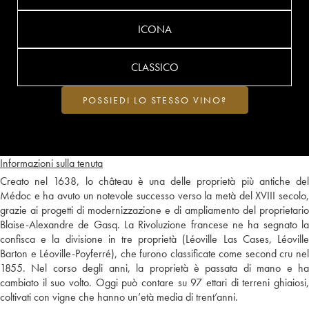
ICONA
CLASSICO
POSSIEDI LO STESSO VINO?
Informazioni sulla tenuta
Creato nel 1638, lo château è una delle proprietà più antiche del
Médoc e ha avuto un notevole successo verso la metà del XVIII secolo,
grazie ai progetti di modernizzazione e di ampliamento del proprietario
Blaise-Alexandre de Gasq. La Rivoluzione francese ne ha segnato la
confisca e la divisione in tre proprietà (Léoville Las Cases, Léoville
Barton e Léoville-Poyferré), che furono classificate come second cru nel
1855. Nel corso degli anni, la proprietà è passata di mano e ha
cambiato il suo volto. Oggi può contare su 97 ettari di terreni ghiaiosi,
coltivati con vigne che hanno un’età media di trent’anni.