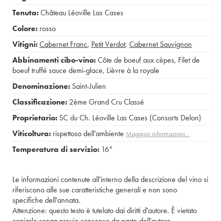
Tenuta:
Château Léoville Las Cases
Colore:
rosso
Vitigni:
Cabernet Franc
,
Petit Verdot
,
Cabernet Sauvignon
Abbinamenti cibo-vino:
Côte de boeuf aux cèpes
,
Filet de
boeuf truffé sauce demi-glace
,
Lièvre à la royale
Denominazione:
Saint-Julien
Classificazione:
2ème Grand Cru Classé
Proprietario:
SC du Ch. Léoville Las Cases (Consorts Delon)
Viticoltura:
rispettoso dell'ambiente
Maggiori informazioni…
Temperatura di servizio:
16°
Le informazioni contenute all'interno della descrizione del vino si
riferiscono alle sue caratteristiche generali e non sono
specifiche dell'annata.
Attenzione: questo testo è tutelato dai diritti d'autore. È vietato
copiarlo senza previo consenso da parte dell'autore.