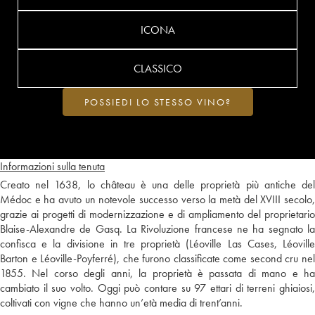
ICONA
CLASSICO
POSSIEDI LO STESSO VINO?
Informazioni sulla tenuta
Creato nel 1638, lo château è una delle proprietà più antiche del
Médoc e ha avuto un notevole successo verso la metà del XVIII secolo,
grazie ai progetti di modernizzazione e di ampliamento del proprietario
Blaise-Alexandre de Gasq. La Rivoluzione francese ne ha segnato la
confisca e la divisione in tre proprietà (Léoville Las Cases, Léoville
Barton e Léoville-Poyferré), che furono classificate come second cru nel
1855. Nel corso degli anni, la proprietà è passata di mano e ha
cambiato il suo volto. Oggi può contare su 97 ettari di terreni ghiaiosi,
coltivati con vigne che hanno un’età media di trent’anni.