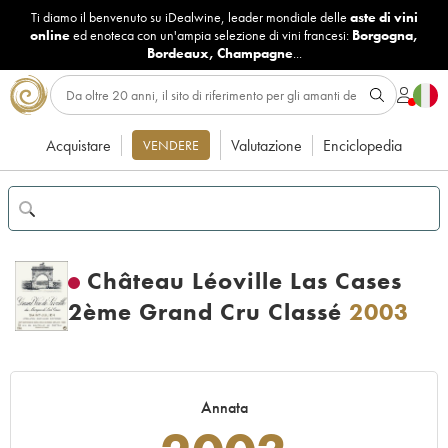
Ti diamo il benvenuto su iDealwine, leader mondiale delle
aste di vini
online
ed enoteca con un'ampia selezione di vini francesi:
Borgogna
,
Bordeaux
,
Champagne
...
Acquistare
Valutazione
Enciclopedia
VENDERE
Château Léoville Las Cases
2ème Grand Cru Classé
2003
Annata