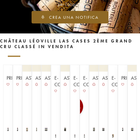
per l'acquisto
CREA UNA NOTIFICA
CHÂTEAU LÉOVILLE LAS CASES 2ÈME GRAND
CRU CLASSÉ IN VENDITA
PRIMEURS
PRIMEURS
ASTA
ASTA
ASTA
E-
ASTA
E-
E-
ASTA
ASTA
E-
PRIMEUR
AST
COMMERCE
COMMERCE
COMMERCE
COMMERCE
100