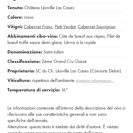
Tenuta:
Château Léoville Las Cases
Colore:
rosso
Vitigni:
Cabernet Franc
,
Petit Verdot
,
Cabernet Sauvignon
Abbinamenti cibo-vino:
Côte de boeuf aux cèpes
,
Filet de
boeuf truffé sauce demi-glace
,
Lièvre à la royale
Denominazione:
Saint-Julien
Classificazione:
2ème Grand Cru Classé
Proprietario:
SC du Ch. Léoville Las Cases (Consorts Delon)
Viticoltura:
rispettoso dell'ambiente
Maggiori informazioni…
Temperatura di servizio:
16°
Le informazioni contenute all'interno della descrizione del vino si
riferiscono alle sue caratteristiche generali e non sono
specifiche dell'annata.
Attenzione: questo testo è tutelato dai diritti d'autore. È vietato
copiarlo senza previo consenso da parte dell'autore.