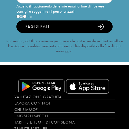
Accetto il tracciamento delle mie email al fine di ricevere
consigli e suggerimenti personalizzati
Sì
No
REGISTRATI
Iscrivendoti, dai il tuo consenso per ricevere le nostre newsletter. Puoi annullare
l’iscrizione in qualsiasi momento attraverso il link disponibile alla fine di ogni
messaggio.
VALUTAZIONE GRATUITA
LAVORA CON NOI
CHI SIAMO?
I NOSTRI IMPEGNI
TARIFFE E TEMPI DI CONSEGNA
TENUTE PARTNER