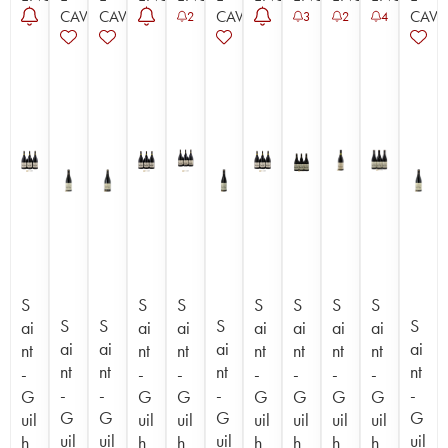
CAVISTE
CAVISTE
CAVISTE
CAVI
2
3
2
4
S
S
S
S
S
S
S
S
S
S
S
ai
ai
ai
ai
ai
ai
ai
ai
ai
ai
ai
nt
nt
nt
nt
nt
nt
nt
nt
nt
nt
nt
-
-
-
-
-
-
-
-
-
-
-
G
G
G
G
G
G
G
G
G
G
G
uil
uil
uil
uil
uil
uil
uil
uil
uil
uil
uil
h
h
h
h
h
h
h