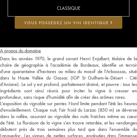
CLASSIQUE
VOUS POSSÉDEZ UN VIN IDENTIQUE ?
A propos du domaine
Dans les années 1970, le grand savant Henri Enjalbert, titulaire de la
chaire de géographie à l'académie de Bordeaux, identifie un terroir
d'une quarantaine d'hectares au milieu du massif de l'Arboussas, situé
dans la Haute Vallée du Gassac (IGP St Guilhem-le-Désert - Cité
d'Aniane). Le sol y est profond, parfaitement drainé, et pauvre : tous les
ingrédients sont ainsi réunis pour inciter la vigne à creuser en
profondeur, sans risque d'humidité afin de créer des arômes rares.
L'exposition du vignoble sur pentes Nord limite pendant l'été les heures
d'ensoleillement. Chaque nuit, l'air froid du Larzac (850 m) se déverse
dans la vallée, assurant au vignoble des nuits fraîches même au cœur
de l'été. La floraison de la vigne s'en trouve retardée, et les vendanges
débutent près de trois semaines plus tard que dans l'ensemble du
Languedoc. Les vignes de petites surfaces, englouties dans l'immense