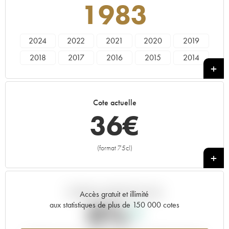
1983
2024
2022
2021
2020
2019
2018
2017
2016
2015
2014
2013
2012
2011
2010
2009
2008
2007
2006
2005
2004
Cote actuelle
2003
2002
2001
2000
1999
36
€
1998
1997
1996
1995
1994
1993
1992
1991
1990
1989
(format 75cl)
+
1988
1987
1986
1985
1984
1983
1982
1981
1980
1979
Tendance actuelle de la cote
1978
Accès gratuit et illimité
0%
aux statistiques de plus de 150 000 cotes