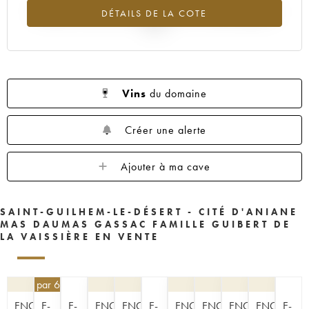
Tendance à la hausse du millésime 1983 en 2026 par rapport à
DÉTAILS DE LA COTE
2025
Vins
du domaine
Créer une alerte
Ajouter à ma cave
SAINT-GUILHEM-LE-DÉSERT - CITÉ D'ANIANE
MAS DAUMAS GASSAC FAMILLE GUIBERT DE
LA VAISSIÈRE EN VENTE
40,50
€
par 6 | -10%
ENCHÈRE
E-
E-
ENCHÈRE
ENCHÈRE
E-
ENCHÈRE
ENCHÈRE
ENCHÈRE
ENCHÈRE
E-