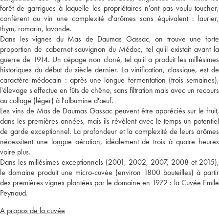
forêt de garrigues à laquelle les propriétaires n'ont pas voulu toucher,
confèrent au vin une complexité d'arômes sans équivalent : laurier,
thym, romarin, lavande.
Dans les vignes du Mas de Daumas Gassac, on trouve une forte
proportion de cabernet-sauvignon du Médoc, tel qu'il existait avant la
guerre de 1914. Un cépage non cloné, tel qu'il a produit les millésimes
historiques du début du siècle dernier. La vinification, classique, est de
caractère médocain : après une longue fermentation (trois semaines),
l'élevage s'effectue en fûts de chêne, sans filtration mais avec un recours
au collage (léger) à l'albumine d'œuf.
Les vins de Mas de Daumas Gassac peuvent être appréciés sur le fruit,
dans les premières années, mais ils révèlent avec le temps un potentiel
de garde exceptionnel. La profondeur et la complexité de leurs arômes
nécessitent une longue aération, idéalement de trois à quatre heures
voire plus.
Dans les millésimes exceptionnels (2001, 2002, 2007, 2008 et 2015),
le domaine produit une micro-cuvée (environ 1800 bouteilles) à partir
des premières vignes plantées par le domaine en 1972 : la Cuvée Emile
Peynaud.
A propos de la cuvée