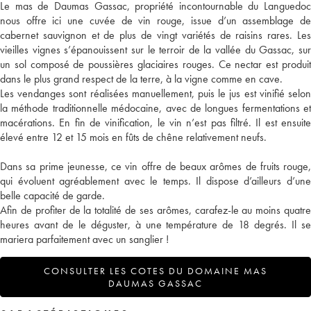
Le mas de Daumas Gassac, propriété incontournable du Languedoc
nous offre ici une cuvée de vin rouge, issue d’un assemblage de
cabernet sauvignon et de plus de vingt variétés de raisins rares. Les
vieilles vignes s’épanouissent sur le terroir de la vallée du Gassac, sur
un sol composé de poussières glaciaires rouges. Ce nectar est produit
dans le plus grand respect de la terre, à la vigne comme en cave.
Les vendanges sont réalisées manuellement, puis le jus est vinifié selon
la méthode traditionnelle médocaine, avec de longues fermentations et
macérations. En fin de vinification, le vin n’est pas filtré. Il est ensuite
élevé entre 12 et 15 mois en fûts de chêne relativement neufs.
Dans sa prime jeunesse, ce vin offre de beaux arômes de fruits rouge,
qui évoluent agréablement avec le temps. Il dispose d’ailleurs d’une
belle capacité de garde.
Afin de profiter de la totalité de ses arômes, carafez-le au moins quatre
heures avant de le déguster, à une température de 18 degrés. Il se
mariera parfaitement avec un sanglier !
CONSULTER LES COTES DU DOMAINE MAS
DAUMAS GASSAC