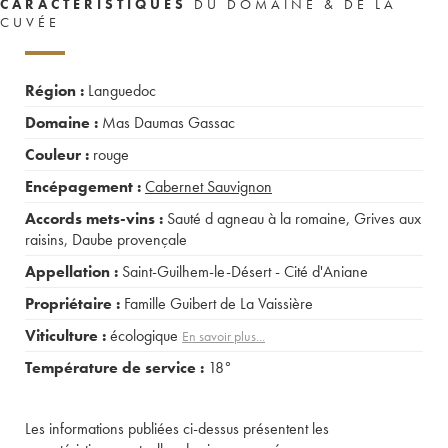
CARACTÉRISTIQUES
DU DOMAINE & DE LA
CUVÉE
Région :
Languedoc
Domaine :
Mas Daumas Gassac
Couleur :
rouge
Encépagement :
Cabernet Sauvignon
Accords mets-vins :
Sauté d agneau à la romaine
,
Grives aux
raisins
,
Daube provençale
Appellation :
Saint-Guilhem-le-Désert - Cité d'Aniane
Propriétaire :
Famille Guibert de La Vaissière
Viticulture :
écologique
En savoir plus...
Température de service :
18°
Les informations publiées ci-dessus présentent les