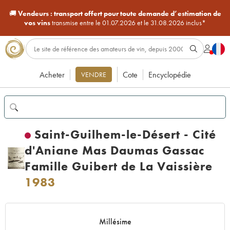
🚚
Vendeurs :
transport offert pour toute demande d’estimation de
vos vins
transmise entre le 01.07.2026 et le 31.08.2026 inclus*
Acheter
Cote
Encyclopédie
VENDRE
Saint-Guilhem-le-Désert - Cité
d'Aniane Mas Daumas Gassac
Famille Guibert de La Vaissière
1983
Millésime