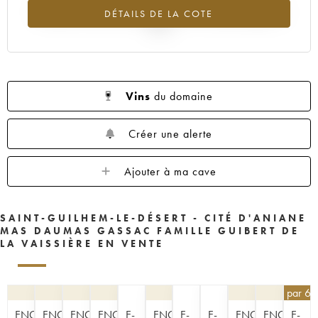
Tendance à la hausse du millésime 1991 en 2026 par rapport à
DÉTAILS DE LA COTE
2025
Vins
du domaine
Créer une alerte
Ajouter à ma cave
SAINT-GUILHEM-LE-DÉSERT - CITÉ D'ANIANE
MAS DAUMAS GASSAC FAMILLE GUIBERT DE
LA VAISSIÈRE EN VENTE
40,50
€
par 6 
ENCHÈRE
ENCHÈRE
ENCHÈRE
ENCHÈRE
E-
ENCHÈRE
E-
E-
ENCHÈRE
ENCHÈRE
E-