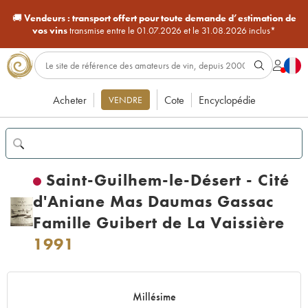
🚚
Vendeurs :
transport offert pour toute demande d’estimation de
vos vins
transmise entre le 01.07.2026 et le 31.08.2026 inclus*
Acheter
Cote
Encyclopédie
VENDRE
Saint-Guilhem-le-Désert - Cité
d'Aniane Mas Daumas Gassac
Famille Guibert de La Vaissière
1991
Millésime