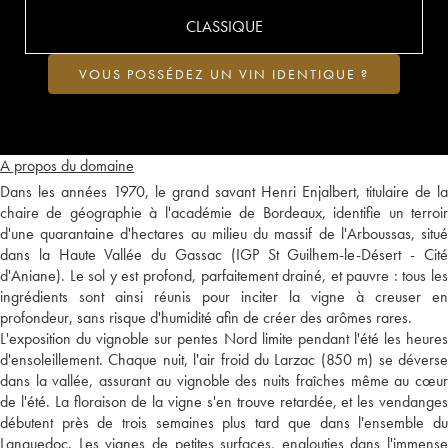
CLASSIQUE
VOUS POSSÉDEZ UN VIN IDENTIQUE ?
A propos du domaine
Dans les années 1970, le grand savant Henri Enjalbert, titulaire de la
chaire de géographie à l'académie de Bordeaux, identifie un terroir
d'une quarantaine d'hectares au milieu du massif de l'Arboussas, situé
dans la Haute Vallée du Gassac (IGP St Guilhem-le-Désert - Cité
d'Aniane). Le sol y est profond, parfaitement drainé, et pauvre : tous les
ingrédients sont ainsi réunis pour inciter la vigne à creuser en
profondeur, sans risque d'humidité afin de créer des arômes rares.
L'exposition du vignoble sur pentes Nord limite pendant l'été les heures
d'ensoleillement. Chaque nuit, l'air froid du Larzac (850 m) se déverse
dans la vallée, assurant au vignoble des nuits fraîches même au cœur
de l'été. La floraison de la vigne s'en trouve retardée, et les vendanges
débutent près de trois semaines plus tard que dans l'ensemble du
Languedoc. Les vignes de petites surfaces, englouties dans l'immense