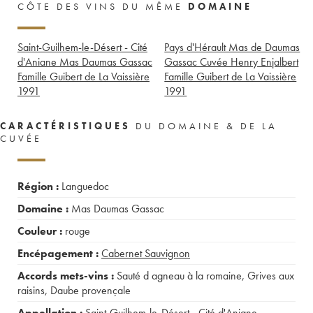
CÔTE DES VINS DU MÊME
DOMAINE
Saint-Guilhem-le-Désert - Cité
Pays d'Hérault Mas de Daumas
d'Aniane Mas Daumas Gassac
Gassac Cuvée Henry Enjalbert
Famille Guibert de La Vaissière
Famille Guibert de La Vaissière
1991
1991
CARACTÉRISTIQUES
DU DOMAINE & DE LA
CUVÉE
Région :
Languedoc
Domaine :
Mas Daumas Gassac
Couleur :
rouge
Encépagement :
Cabernet Sauvignon
Accords mets-vins :
Sauté d agneau à la romaine
,
Grives aux
raisins
,
Daube provençale
Appellation :
Saint-Guilhem-le-Désert - Cité d'Aniane