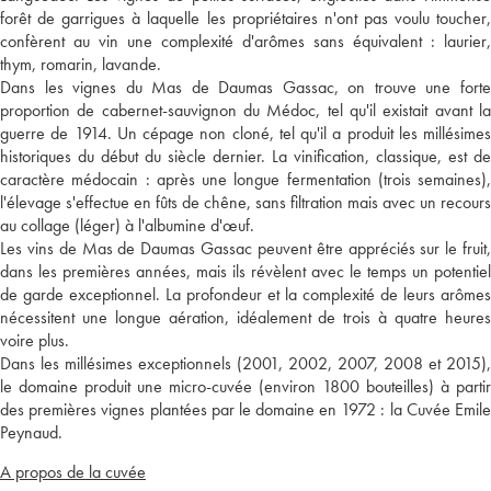
forêt de garrigues à laquelle les propriétaires n'ont pas voulu toucher,
confèrent au vin une complexité d'arômes sans équivalent : laurier,
thym, romarin, lavande.
Dans les vignes du Mas de Daumas Gassac, on trouve une forte
proportion de cabernet-sauvignon du Médoc, tel qu'il existait avant la
guerre de 1914. Un cépage non cloné, tel qu'il a produit les millésimes
historiques du début du siècle dernier. La vinification, classique, est de
caractère médocain : après une longue fermentation (trois semaines),
l'élevage s'effectue en fûts de chêne, sans filtration mais avec un recours
au collage (léger) à l'albumine d'œuf.
Les vins de Mas de Daumas Gassac peuvent être appréciés sur le fruit,
dans les premières années, mais ils révèlent avec le temps un potentiel
de garde exceptionnel. La profondeur et la complexité de leurs arômes
nécessitent une longue aération, idéalement de trois à quatre heures
voire plus.
Dans les millésimes exceptionnels (2001, 2002, 2007, 2008 et 2015),
le domaine produit une micro-cuvée (environ 1800 bouteilles) à partir
des premières vignes plantées par le domaine en 1972 : la Cuvée Emile
Peynaud.
A propos de la cuvée