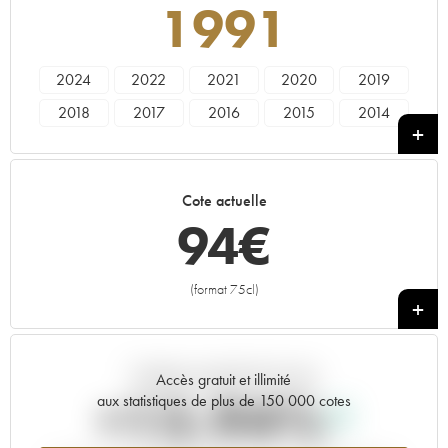
1991
2024
2022
2021
2020
2019
2018
2017
2016
2015
2014
2013
2012
2011
2010
2009
2008
2007
2006
2005
2004
Cote actuelle
2003
2002
2001
2000
1999
94
€
1998
1997
1996
1995
1994
1993
1992
1991
1990
1989
(format 75cl)
+
1988
1987
1986
1985
1984
1983
1982
1981
1980
1979
Tendance actuelle de la cote
1978
Accès gratuit et illimité
+15.94%
aux statistiques de plus de 150 000 cotes