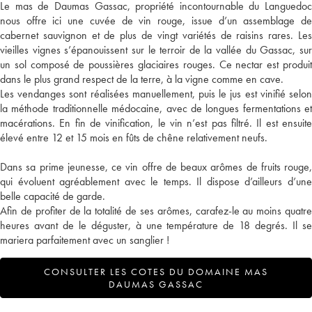
Le mas de Daumas Gassac, propriété incontournable du Languedoc
nous offre ici une cuvée de vin rouge, issue d’un assemblage de
cabernet sauvignon et de plus de vingt variétés de raisins rares. Les
vieilles vignes s’épanouissent sur le terroir de la vallée du Gassac, sur
un sol composé de poussières glaciaires rouges. Ce nectar est produit
dans le plus grand respect de la terre, à la vigne comme en cave.
Les vendanges sont réalisées manuellement, puis le jus est vinifié selon
la méthode traditionnelle médocaine, avec de longues fermentations et
macérations. En fin de vinification, le vin n’est pas filtré. Il est ensuite
élevé entre 12 et 15 mois en fûts de chêne relativement neufs.
Dans sa prime jeunesse, ce vin offre de beaux arômes de fruits rouge,
qui évoluent agréablement avec le temps. Il dispose d’ailleurs d’une
belle capacité de garde.
Afin de profiter de la totalité de ses arômes, carafez-le au moins quatre
heures avant de le déguster, à une température de 18 degrés. Il se
mariera parfaitement avec un sanglier !
CONSULTER LES COTES DU DOMAINE MAS
DAUMAS GASSAC