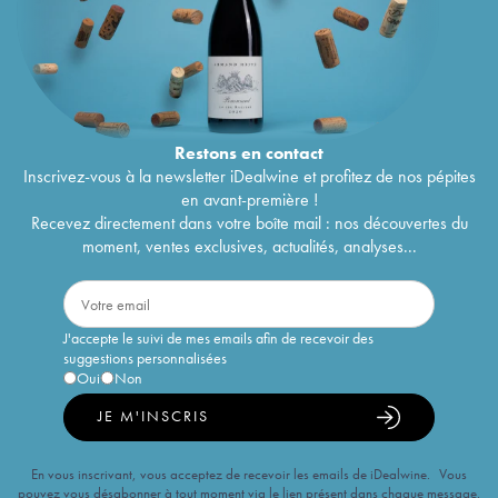
Restons en
contact
Inscrivez-vous à la newsletter iDealwine et profitez de nos pépites
en avant-première !
Recevez directement dans votre boîte mail : nos découvertes du
moment, ventes exclusives, actualités, analyses...
J'accepte le suivi de mes emails afin de recevoir des
suggestions personnalisées
Oui
Non
JE M'INSCRIS
En vous inscrivant, vous acceptez de recevoir les emails de iDealwine. Vous
pouvez vous désabonner à tout moment via le lien présent dans chaque message.