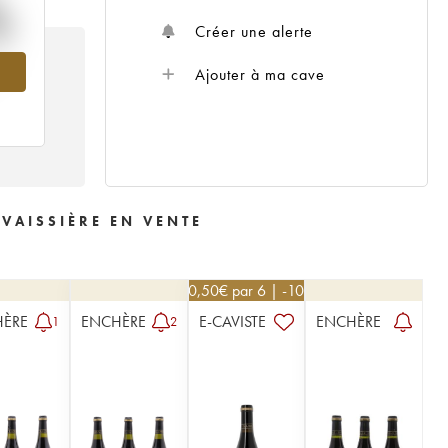
%
Créer une alerte
011
Ajouter à ma cave
 VAISSIÈRE EN VENTE
40,50
€
par 6 | -10%
HÈRE
ENCHÈRE
E-CAVISTE
ENCHÈRE
1
2