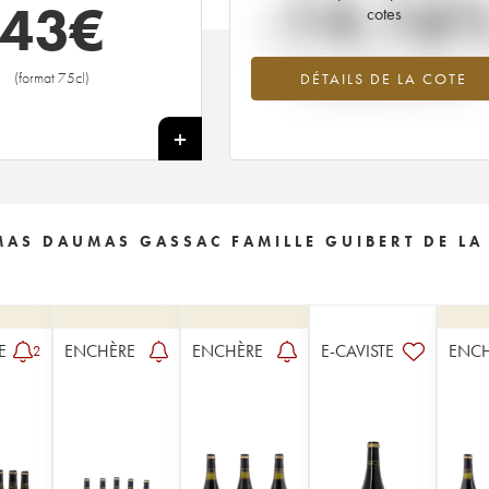
-14.16
43
€
cotes
Tendance à la baisse du millésime 2
(format 75cl)
DÉTAILS DE LA COTE
en 2026 par rapport à 2025
+
 MAS DAUMAS GASSAC FAMILLE GUIBERT DE LA
E
ENCHÈRE
ENCHÈRE
E-CAVISTE
ENC
2