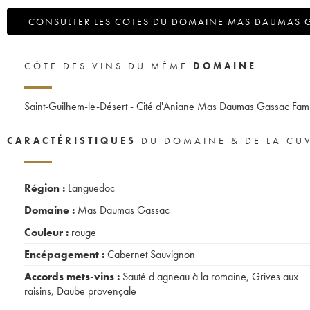
CONSULTER LES COTES DU DOMAINE MAS DAUMAS 
CÔTE DES VINS DU MÊME
DOMAINE
Saint-Guilhem-le-Désert - Cité d'Aniane Mas Daumas Gassac Famil
CARACTÉRISTIQUES
DU DOMAINE & DE LA CU
Région :
Languedoc
Domaine :
Mas Daumas Gassac
Couleur :
rouge
Encépagement :
Cabernet Sauvignon
Accords mets-vins :
Sauté d agneau à la romaine
,
Grives aux
raisins
,
Daube provençale