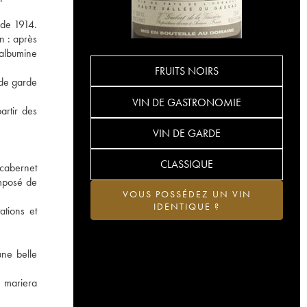
 de 1914.
in : après
'albumine
FRUITS NOIRS
 de garde
VIN DE GASTRONOMIE
artir des
VIN DE GARDE
CLASSIQUE
cabernet
omposé de
VOUS POSSÉDEZ UN VIN
IDENTIQUE ?
ations et
une belle
e mariera