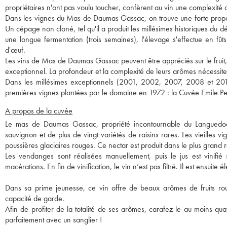
propriétaires n'ont pas voulu toucher, confèrent au vin une complexité 
Dans les vignes du Mas de Daumas Gassac, on trouve une forte proport
Un cépage non cloné, tel qu'il a produit les millésimes historiques du dé
une longue fermentation (trois semaines), l'élevage s'effectue en fût
d'œuf.
Les vins de Mas de Daumas Gassac peuvent être appréciés sur le fruit,
exceptionnel. La profondeur et la complexité de leurs arômes nécessite
Dans les millésimes exceptionnels (2001, 2002, 2007, 2008 et 2015
premières vignes plantées par le domaine en 1972 : la Cuvée Emile P
A propos de la cuvée
Le mas de Daumas Gassac, propriété incontournable du Languedoc
sauvignon et de plus de vingt variétés de raisins rares. Les vieilles 
poussières glaciaires rouges. Ce nectar est produit dans le plus grand 
Les vendanges sont réalisées manuellement, puis le jus est vinifié
macérations. En fin de vinification, le vin n’est pas filtré. Il est ensuit
Dans sa prime jeunesse, ce vin offre de beaux arômes de fruits roug
capacité de garde.
Afin de profiter de la totalité de ses arômes, carafez-le au moins q
parfaitement avec un sanglier !