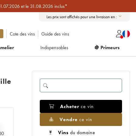
01.07.2026 et le 31.08.2026 inclus*
Les prix sont affichés pour une livraison en :
Cote des vins
Guide des vins
melier
Indispensables
🍇 Primeurs
lle
Acheter
ce vin
Vendre
ce vin
Vins
du domaine
000