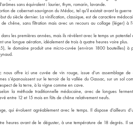
d'arômes sans équivalent : laurier, thym, romarin, lavande.
ion de cabernet-sauvignon du Médoc, tel qu'il existait avant la guerre
but du siècle dernier. La vinification, classique, est de caractère médoca
s de chêne, sans filtration mais avec un recours au collage (léger) à l
 dans les premières années, mais ils révèlent avec le temps un potentiel
nt une longue aération, idéalement de trois à quatre heures voire plus.
), le domaine produit une micro-cuvée (environ 1800 bouteilles) à p
eynaud.
 nous offre ici une cuvée de vin rouge, issue d’un assemblage de 
vignes s’épanouissent sur le terroir de la vallée du Gassac, sur un sol c
respect de la terre, à la vigne comme en cave.
 selon la méthode traditionnelle médocaine, avec de longues ferment
e élevé entre 12 et 15 mois en fûts de chêne relativement neufs.
e, qui évoluent agréablement avec le temps. Il dispose d’ailleurs d’
uatre heures avant de le déguster, à une température de 18 degrés. Il s