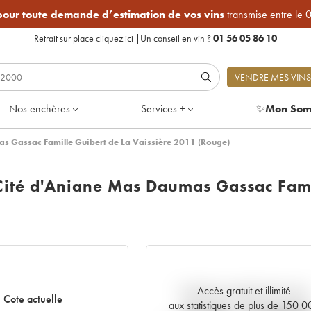
 pour toute demande d’estimation de vos vins
transmise entre le 
Retrait sur place
cliquez ici
|
Un conseil en vin ?
01 56 05 86 10
VENDRE MES VINS
Nos enchères
Services +
✨
Mon Som
as Gassac Famille Guibert de La Vaissière 2011 (Rouge)
 Cité d'Aniane Mas Daumas Gassac Fami
1
Accès gratuit et illimité
Tendance actuelle de la cote
Cote actuelle
aux statistiques de plus de 150 