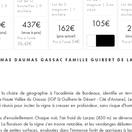
Lot de 12
Lot de 3
Lot d
magnum | 2 en
s | 0
bouteilles | 0
magnums | 1
magnu
stock
enchère
enchère
enchè
105
€
0
€
437
€
162
€
2
prix
)
(
mise à prix
)
(
prix actuel
)
(
mis
é
Prix à l'unité
54
€
Prix à l'unité
Prix à 
36,42
€
 MAS DAUMAS GASSAC FAMILLE GUIBERT DE L
 la chaire de géographie à l'académie de Bordeaux, identifie un terr
la Haute Vallée du Gassac (IGP St Guilhem-le-Désert - Cité d'Aniane). Le 
i réunis pour inciter la vigne à creuser en profondeur, sans risque d'humi
es d'ensoleillement. Chaque nuit, l'air froid du Larzac (850 m) se dévers
 La floraison de la vigne s'en trouve retardée, et les vendanges débuten
 de petites surfaces, englouties dans l'immense forêt de garrigues à laq