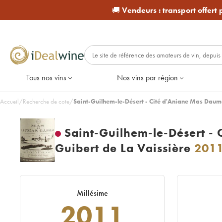
🚚
Vendeurs :
transport offert
Tous nos vins
Nos vins par région
Accueil
/
Recherche de cote
/
Saint-Guilhem-le-Désert - Cité d'Aniane Mas Daum
Saint-Guilhem-le-Désert -
Guibert de La Vaissière
201
Millésime
2011