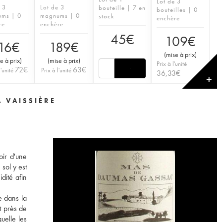
Lot de 3
e 3
Lot de 3
bouteille | 7 en
bouteilles | 0
ms | 0
magnums | 0
stock
enchère
re
enchère
45
€
109
€
16
€
189
€
(
mise à prix
)
e à prix
)
(
mise à prix
)
Prix à l'unité
72
€
63
€
l'unité
Prix à l'unité
36,33
€
✕
A VAISSIÈRE
oir d'une
sol y est
dité afin
e dans la
t près de
uelle les