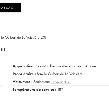
GASSAC
le Guibert de La Vaissière
2011
VÉE
Appellation :
Saint-Guilhem-le-Désert - Cité d'Aniane
Propriétaire :
Famille Guibert de La Vaissière
Viticulture :
écologique
En savoir plus...
Température de service :
18°