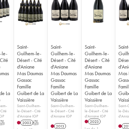
Saint-
Saint-
Saint-
Saint
-le-
Guilhem-le-
Guilhem-le-
Guilhem-le-
Guil
 Cité
Désert - Cité
Désert - Cité
Désert - Cité
Déser
e
d'Aniane
d'Aniane
d'Aniane
d'An
umas
Mas Daumas
Mas Daumas
Mas Daumas
Mas 
Gassac
Gassac
Gassac
Gass
Famille
Famille
Famille
Famil
de La
Guibert de La
Guibert de La
Guibert de La
Guibe
e
Vaissière
Vaissière
Vaissière
Vaiss
lhem-
Saint-Guilhem-
Saint-Guilhem-
Saint-Guilhem-
Saint-
 Cité
le-Désert - Cité
le-Désert - Cité
le-Désert - Cité
le-Dése
IGP
d'Aniane IGP
d'Aniane IGP
d'Aniane IGP
d'Ania
2023
T
2003
T
2013
20
Lot de 1