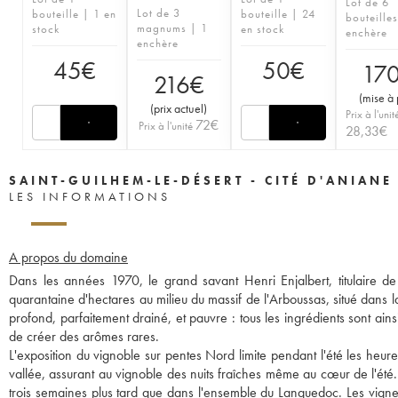
Lot de 6
Lot de 3
bouteille | 1 en
bouteille | 24
bouteille
magnums | 1
stock
en stock
enchère
enchère
45
€
50
€
17
216
€
(
mise à 
(
prix actuel
)
Prix à l'unit
72
€
Prix à l'unité
28,33
€
SAINT-GUILHEM-LE-DÉSERT - CITÉ D'ANIANE
LES INFORMATIONS
A propos du domaine
Dans les années 1970, le grand savant Henri Enjalbert, titulaire de
quarantaine d'hectares au milieu du massif de l'Arboussas, situé dans 
profond, parfaitement drainé, et pauvre : tous les ingrédients sont ains
de créer des arômes rares.
L'exposition du vignoble sur pentes Nord limite pendant l'été les heur
vallée, assurant au vignoble des nuits fraîches même au cœur de l'été.
trois semaines plus tard que dans l'ensemble du Languedoc. Les vignes