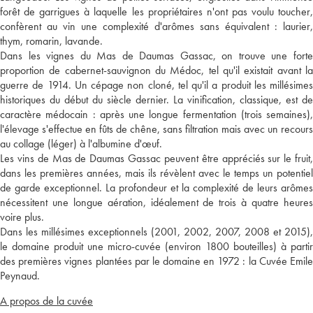
forêt de garrigues à laquelle les propriétaires n'ont pas voulu toucher,
confèrent au vin une complexité d'arômes sans équivalent : laurier,
thym, romarin, lavande.
Dans les vignes du Mas de Daumas Gassac, on trouve une forte
proportion de cabernet-sauvignon du Médoc, tel qu'il existait avant la
guerre de 1914. Un cépage non cloné, tel qu'il a produit les millésimes
historiques du début du siècle dernier. La vinification, classique, est de
caractère médocain : après une longue fermentation (trois semaines),
l'élevage s'effectue en fûts de chêne, sans filtration mais avec un recours
au collage (léger) à l'albumine d'œuf.
Les vins de Mas de Daumas Gassac peuvent être appréciés sur le fruit,
dans les premières années, mais ils révèlent avec le temps un potentiel
de garde exceptionnel. La profondeur et la complexité de leurs arômes
nécessitent une longue aération, idéalement de trois à quatre heures
voire plus.
Dans les millésimes exceptionnels (2001, 2002, 2007, 2008 et 2015),
le domaine produit une micro-cuvée (environ 1800 bouteilles) à partir
des premières vignes plantées par le domaine en 1972 : la Cuvée Emile
Peynaud.
A propos de la cuvée