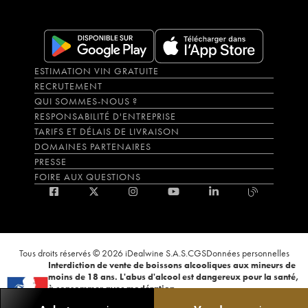
ESTIMATION VIN GRATUITE
RECRUTEMENT
QUI SOMMES-NOUS ?
RESPONSABILITÉ D'ENTREPRISE
TARIFS ET DÉLAIS DE LIVRAISON
DOMAINES PARTENAIRES
PRESSE
FOIRE AUX QUESTIONS
Tous droits réservés © 2026 iDealwine S.A.S.
CGS
Données personnelles
Interdiction de vente de boissons alcooliques aux mineurs de
moins de 18 ans. L'abus d'alcool est dangereux pour la santé,
à consommer avec modération.
La preuve de majorité de l'acheteur est exigée au moment de la vente en