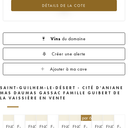
Tendance à la hausse du millésime 1994 en 2026 par rapport à
DÉTAILS DE LA COTE
2025
Vins
du domaine
Créer une alerte
Ajouter à ma cave
SAINT-GUILHEM-LE-DÉSERT - CITÉ D'ANIANE
MAS DAUMAS GASSAC FAMILLE GUIBERT DE
LA VAISSIÈRE EN VENTE
40,50
€
par 6 | -10%
ENCHÈRE
E-
ENCHÈRE
ENCHÈRE
E-
ENCHÈRE
ENCHÈRE
E-
ENCHÈRE
ENCHÈRE
E-