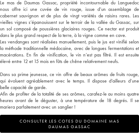
Le mas de Daumas Gassac, propriété incontournable du Languedoc
nous offre ici une cuvée de vin rouge, issue d’un assemblage de
cabernet sauvignon et de plus de vingt variétés de raisins rares. Les
vieilles vignes s’épanouissent sur le terroir de la vallée du Gassac, sur
un sol composé de poussières glaciaires rouges. Ce nectar est produit
dans le plus grand respect de la terre, à la vigne comme en cave.
Les vendanges sont réalisées manuellement, puis le jus est vinifié selon
la méthode traditionnelle médocaine, avec de longues fermentations et
macérations. En fin de vinification, le vin n’est pas filtré. Il est ensuite
élevé entre 12 et 15 mois en fûts de chêne relativement neufs.
Dans sa prime jeunesse, ce vin offre de beaux arômes de fruits rouge,
qui évoluent agréablement avec le temps. Il dispose d’ailleurs d’une
belle capacité de garde.
Afin de profiter de la totalité de ses arômes, carafez-le au moins quatre
heures avant de le déguster, à une température de 18 degrés. Il se
mariera parfaitement avec un sanglier !
CONSULTER LES COTES DU DOMAINE MAS
DAUMAS GASSAC