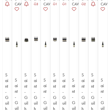
CAVISTE
CAVISTE
CAVISTE
CAVI
3
1
1
2
S
S
S
S
S
S
S
S
S
S
S
ai
ai
ai
ai
ai
ai
ai
ai
ai
ai
ai
nt
nt
nt
nt
nt
nt
nt
nt
nt
nt
nt
-
-
-
-
-
-
-
-
-
-
-
G
G
G
G
G
G
G
G
G
G
G
uil
uil
uil
uil
uil
uil
uil
uil
uil
uil
uil
h
h
h
h
h
h
h