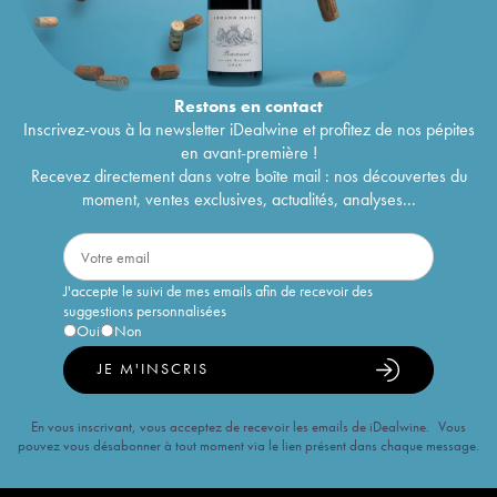
Restons en
contact
Inscrivez-vous à la newsletter iDealwine et profitez de nos pépites
en avant-première !
Recevez directement dans votre boîte mail : nos découvertes du
moment, ventes exclusives, actualités, analyses...
J'accepte le suivi de mes emails afin de recevoir des
suggestions personnalisées
Oui
Non
JE M'INSCRIS
En vous inscrivant, vous acceptez de recevoir les emails de iDealwine. Vous
pouvez vous désabonner à tout moment via le lien présent dans chaque message.