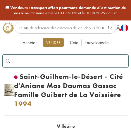
🚚
Vendeurs :
transport offert pour toute demande d’estimation de
vos vins
transmise entre le 01.07.2026 et le 31.08.2026 inclus*
Acheter
Cote
Encyclopédie
VENDRE
Saint-Guilhem-le-Désert - Cité
d'Aniane Mas Daumas Gassac
Famille Guibert de La Vaissière
1994
Millésime