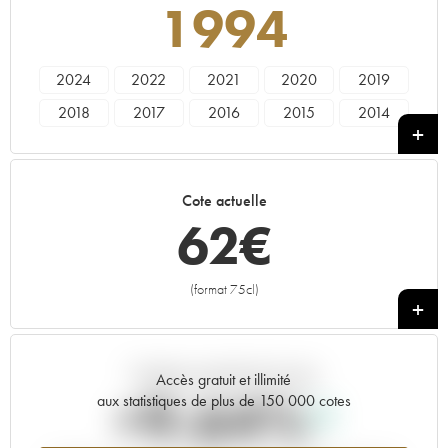
1994
2024
2022
2021
2020
2019
2018
2017
2016
2015
2014
2013
2012
2011
2010
2009
2008
2007
2006
2005
2004
Cote actuelle
2003
2002
2001
2000
1999
62
€
1998
1997
1996
1995
1994
1993
1992
1991
1990
1989
(format 75cl)
+
1988
1987
1986
1985
1984
1983
1982
1981
1980
1979
Tendance actuelle de la cote
1978
Accès gratuit et illimité
+9.64%
aux statistiques de plus de 150 000 cotes