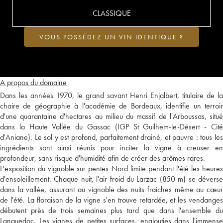
CLASSIQUE
VOUS POSSÉDEZ UN VIN IDENTIQUE ?
A propos du domaine
Dans les années 1970, le grand savant Henri Enjalbert, titulaire de la
chaire de géographie à l'académie de Bordeaux, identifie un terroir
d'une quarantaine d'hectares au milieu du massif de l'Arboussas, situé
dans la Haute Vallée du Gassac (IGP St Guilhem-le-Désert - Cité
d'Aniane). Le sol y est profond, parfaitement drainé, et pauvre : tous les
ingrédients sont ainsi réunis pour inciter la vigne à creuser en
profondeur, sans risque d'humidité afin de créer des arômes rares.
L'exposition du vignoble sur pentes Nord limite pendant l'été les heures
d'ensoleillement. Chaque nuit, l'air froid du Larzac (850 m) se déverse
dans la vallée, assurant au vignoble des nuits fraîches même au cœur
de l'été. La floraison de la vigne s'en trouve retardée, et les vendanges
débutent près de trois semaines plus tard que dans l'ensemble du
Languedoc. Les vignes de petites surfaces, englouties dans l'immense