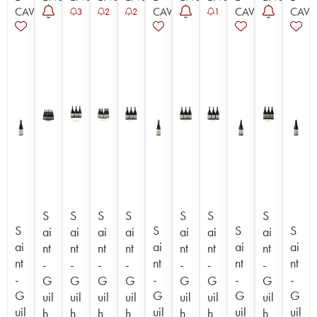
CAVISTE
CAVISTE
CAVISTE
CAVI
3
2
2
1
S
S
S
S
S
S
S
S
S
S
S
ai
ai
ai
ai
ai
ai
ai
ai
ai
ai
ai
nt
nt
nt
nt
nt
nt
nt
nt
nt
nt
nt
-
-
-
-
-
-
-
-
-
-
-
G
G
G
G
G
G
G
G
G
G
G
uil
uil
uil
uil
uil
uil
uil
uil
uil
uil
uil
h
h
h
h
h
h
h