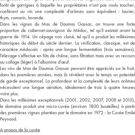
forêt de garrigues à laquelle les propriétaires n'ont pas voulu toucher,
confèrent au vin une complexité d'arômes sans équivalent : laurier,
thym, romarin, lavande.
Dans les vignes du Mas de Daumas Gassac, on trouve une forte
proportion de cabernet-sauvignon du Médoc, tel qu'il existait avant la
guerre de 1914. Un cépage non cloné, tel qu'il a produit les millésimes
historiques du début du siècle dernier. La vinification, classique, est de
caractère médocain : après une longue fermentation (trois semaines),
l'élevage s'effectue en fûts de chêne, sans filtration mais avec un recours
au collage (léger) à l'albumine d'œuf.
Les vins de Mas de Daumas Gassac peuvent être appréciés sur le fruit,
dans les premières années, mais ils révèlent avec le temps un potentiel
de garde exceptionnel. La profondeur et la complexité de leurs arômes
nécessitent une longue aération, idéalement de trois à quatre heures
voire plus.
Dans les millésimes exceptionnels (2001, 2002, 2007, 2008 et 2015),
le domaine produit une micro-cuvée (environ 1800 bouteilles) à partir
des premières vignes plantées par le domaine en 1972 : la Cuvée Emile
Peynaud.
A propos de la cuvée