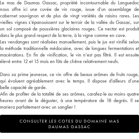
Le mas de Daumas Gassac, propriété incontournable du Languedoc
nous offre ici une cuvée de vin rouge, issue d’un assemblage de
cabernet sauvignon et de plus de vingt variétés de raisins rares. Les
vieilles vignes s’épanouissent sur le terroir de la vallée du Gassac, sur
un sol composé de poussières glaciaires rouges. Ce nectar est produit
dans le plus grand respect de la terre, à la vigne comme en cave.
Les vendanges sont réalisées manuellement, puis le jus est vinifié selon
la méthode traditionnelle médocaine, avec de longues fermentations et
macérations. En fin de vinification, le vin n’est pas filtré. Il est ensuite
élevé entre 12 et 15 mois en fûts de chêne relativement neufs.
Dans sa prime jeunesse, ce vin offre de beaux arômes de fruits rouge,
qui évoluent agréablement avec le temps. Il dispose d’ailleurs d’une
belle capacité de garde.
Afin de profiter de la totalité de ses arômes, carafez-le au moins quatre
heures avant de le déguster, à une température de 18 degrés. Il se
mariera parfaitement avec un sanglier !
CONSULTER LES COTES DU DOMAINE MAS
DAUMAS GASSAC