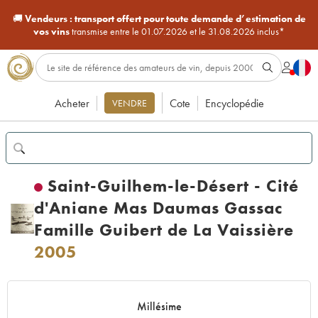
🚚
Vendeurs :
transport offert pour toute demande d’estimation de
vos vins
transmise entre le 01.07.2026 et le 31.08.2026 inclus*
Acheter
Cote
Encyclopédie
VENDRE
Saint-Guilhem-le-Désert - Cité
d'Aniane Mas Daumas Gassac
Famille Guibert de La Vaissière
2005
Millésime