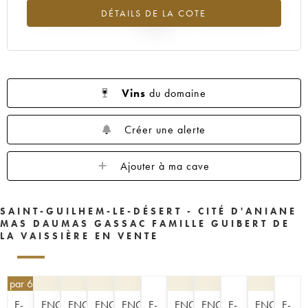
Tendance à la baisse du millésime 2005 en 2026 par rapport à
DÉTAILS DE LA COTE
2025
Vins
du domaine
Créer une alerte
Ajouter à ma cave
SAINT-GUILHEM-LE-DÉSERT - CITÉ D'ANIANE
MAS DAUMAS GASSAC FAMILLE GUIBERT DE
LA VAISSIÈRE EN VENTE
0
€
par 6 | -10%
E-
ENCHÈRE
ENCHÈRE
ENCHÈRE
ENCHÈRE
E-
ENCHÈRE
ENCHÈRE
E-
ENCHÈRE
E-