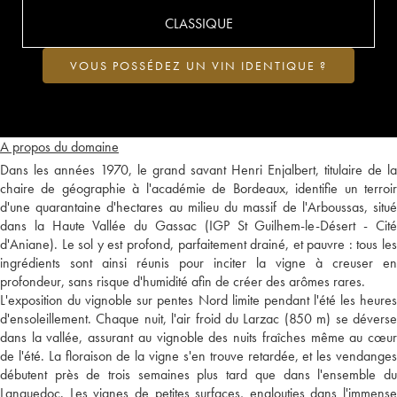
CLASSIQUE
VOUS POSSÉDEZ UN VIN IDENTIQUE ?
A propos du domaine
Dans les années 1970, le grand savant Henri Enjalbert, titulaire de la
chaire de géographie à l'académie de Bordeaux, identifie un terroir
d'une quarantaine d'hectares au milieu du massif de l'Arboussas, situé
dans la Haute Vallée du Gassac (IGP St Guilhem-le-Désert - Cité
d'Aniane). Le sol y est profond, parfaitement drainé, et pauvre : tous les
ingrédients sont ainsi réunis pour inciter la vigne à creuser en
profondeur, sans risque d'humidité afin de créer des arômes rares.
L'exposition du vignoble sur pentes Nord limite pendant l'été les heures
d'ensoleillement. Chaque nuit, l'air froid du Larzac (850 m) se déverse
dans la vallée, assurant au vignoble des nuits fraîches même au cœur
de l'été. La floraison de la vigne s'en trouve retardée, et les vendanges
débutent près de trois semaines plus tard que dans l'ensemble du
Languedoc. Les vignes de petites surfaces, englouties dans l'immense