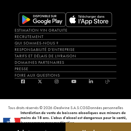
ESTIMATION VIN GRATUITE
RECRUTEMENT
QUI SOMMES-NOUS ?
RESPONSABILITÉ D'ENTREPRISE
TARIFS ET DÉLAIS DE LIVRAISON
DOMAINES PARTENAIRES
PRESSE
FOIRE AUX QUESTIONS
Tous droits réservés © 2026 iDealwine S.A.S.
CGS
Données personnelles
Interdiction de vente de boissons alcooliques aux mineurs de
moins de 18 ans. L'abus d'alcool est dangereux pour la santé,
à consommer avec modération.
La preuve de majorité de l'acheteur est exigée au moment de la vente en