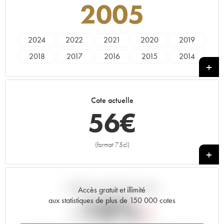
2005
2024
2022
2021
2020
2019
2018
2017
2016
2015
2014
2013
2012
2011
2010
2009
2008
2007
2006
2005
2004
Cote actuelle
2003
2002
2001
2000
1999
56
€
1998
1997
1996
1995
1994
1993
1992
1991
1990
1989
(format 75cl)
+
1988
1987
1986
1985
1984
1983
1982
1981
1980
1979
Tendance actuelle de la cote
1978
Accès gratuit et illimité
-10%
aux statistiques de plus de 150 000 cotes