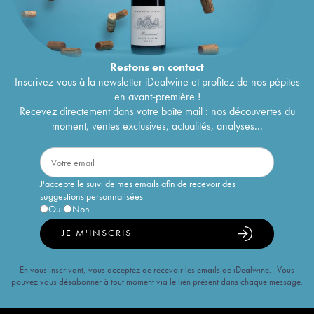
Restons en
contact
Inscrivez-vous à la newsletter iDealwine et profitez de nos pépites
en avant-première !
Recevez directement dans votre boîte mail : nos découvertes du
moment, ventes exclusives, actualités, analyses...
J'accepte le suivi de mes emails afin de recevoir des
suggestions personnalisées
Oui
Non
JE M'INSCRIS
En vous inscrivant, vous acceptez de recevoir les emails de iDealwine. Vous
pouvez vous désabonner à tout moment via le lien présent dans chaque message.