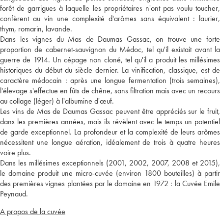
forêt de garrigues à laquelle les propriétaires n'ont pas voulu toucher,
confèrent au vin une complexité d'arômes sans équivalent : laurier,
thym, romarin, lavande.
Dans les vignes du Mas de Daumas Gassac, on trouve une forte
proportion de cabernet-sauvignon du Médoc, tel qu'il existait avant la
guerre de 1914. Un cépage non cloné, tel qu'il a produit les millésimes
historiques du début du siècle dernier. La vinification, classique, est de
caractère médocain : après une longue fermentation (trois semaines),
l'élevage s'effectue en fûts de chêne, sans filtration mais avec un recours
au collage (léger) à l'albumine d'œuf.
Les vins de Mas de Daumas Gassac peuvent être appréciés sur le fruit,
dans les premières années, mais ils révèlent avec le temps un potentiel
de garde exceptionnel. La profondeur et la complexité de leurs arômes
nécessitent une longue aération, idéalement de trois à quatre heures
voire plus.
Dans les millésimes exceptionnels (2001, 2002, 2007, 2008 et 2015),
le domaine produit une micro-cuvée (environ 1800 bouteilles) à partir
des premières vignes plantées par le domaine en 1972 : la Cuvée Emile
Peynaud.
A propos de la cuvée