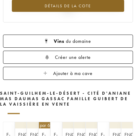
Tendance à la baisse du millésime 2018 en 2026 par rapport à
DÉTAILS DE LA COTE
2025
Vins
du domaine
Créer une alerte
Ajouter à ma cave
SAINT-GUILHEM-LE-DÉSERT - CITÉ D'ANIANE
MAS DAUMAS GASSAC FAMILLE GUIBERT DE
LA VAISSIÈRE EN VENTE
40,50
€
par 6 | -10%
E-
ENCHÈRE
ENCHÈRE
E-
E-
ENCHÈRE
ENCHÈRE
ENCHÈRE
E-
ENCHÈRE
ENCH