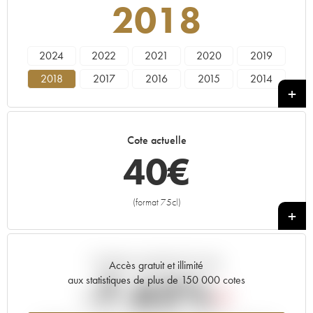
2018
2024
2022
2021
2020
2019
2018
2017
2016
2015
2014
2013
2012
2011
2010
2009
2008
2007
2006
2005
2004
Cote actuelle
2003
2002
2001
2000
1999
40
€
1998
1997
1996
1995
1994
1993
1992
1991
1990
1989
(format 75cl)
+
1988
1987
1986
1985
1984
1983
1982
1981
1980
1979
Tendance actuelle de la cote
1978
Accès gratuit et illimité
-7.62%
aux statistiques de plus de 150 000 cotes