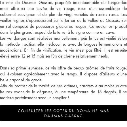
Le mas de Daumas Gassac, propriété incontournable du Languedoc
nous offre ici une cuvée de vin rouge, issue d’un assemblage de
cabernet sauvignon et de plus de vingt variétés de raisins rares. Les
vieilles vignes s’épanouissent sur le terroir de la vallée du Gassac, sur
un sol composé de poussières glaciaires rouges. Ce nectar est produit
dans le plus grand respect de la terre, à la vigne comme en cave.
Les vendanges sont réalisées manuellement, puis le jus est vinifié selon
la méthode traditionnelle médocaine, avec de longues fermentations et
macérations. En fin de vinification, le vin n’est pas filtré. Il est ensuite
élevé entre 12 et 15 mois en fûts de chêne relativement neufs.
Dans sa prime jeunesse, ce vin offre de beaux arômes de fruits rouge,
qui évoluent agréablement avec le temps. Il dispose d’ailleurs d’une
belle capacité de garde.
Afin de profiter de la totalité de ses arômes, carafez-le au moins quatre
heures avant de le déguster, à une température de 18 degrés. Il se
mariera parfaitement avec un sanglier !
CONSULTER LES COTES DU DOMAINE MAS
DAUMAS GASSAC