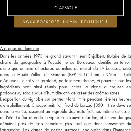
CLASSIQUE
VOUS POSSÉDEZ UN VIN IDENTIQUE ?
A propos du domaine
Dans les années 1970, le grand savant Henri Enjalbert, titulaire de la
chaire de géographie à l'académie de Bordeaux, identifie un terroir
d'une quarantaine d'hectares au milieu du massif de l'Arboussas, situé
dans la Haute Vallée du Gassac (IGP St Guilhem-le-Désert - Cité
d'Aniane). Le sol y est profond, parfaitement drainé, et pauvre : tous les
ingrédients sont ainsi réunis pour inciter la vigne à creuser en
profondeur, sans risque d'humidité afin de créer des arômes rares.
L'exposition du vignoble sur pentes Nord limite pendant l'été les heures
d'ensoleillement. Chaque nuit, l'air froid du Larzac (850 m) se déverse
dans la vallée, assurant au vignoble des nuits fraîches même au cœur
de l'été. La floraison de la vigne s'en trouve retardée, et les vendanges
débutent près de trois semaines plus tard que dans l'ensemble du
Languedoc. Les vignes de petites surfaces, englouties dans l'immense