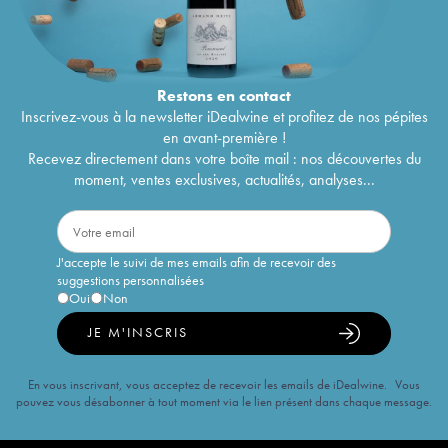
Restons en
contact
Inscrivez-vous à la newsletter iDealwine et profitez de nos pépites
en avant-première !
Recevez directement dans votre boîte mail : nos découvertes du
moment, ventes exclusives, actualités, analyses...
J'accepte le suivi de mes emails afin de recevoir des
suggestions personnalisées
Oui
Non
JE M'INSCRIS
En vous inscrivant, vous acceptez de recevoir les emails de iDealwine. Vous
pouvez vous désabonner à tout moment via le lien présent dans chaque message.