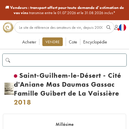
🚚
Vendeurs :
transport offert pour toute demande d’estimation de
vos vins
transmise entre le 01.07.2026 et le 31.08.2026 inclus*
Acheter
Cote
Encyclopédie
VENDRE
Saint-Guilhem-le-Désert - Cité
d'Aniane Mas Daumas Gassac
Famille Guibert de La Vaissière
2018
Millésime