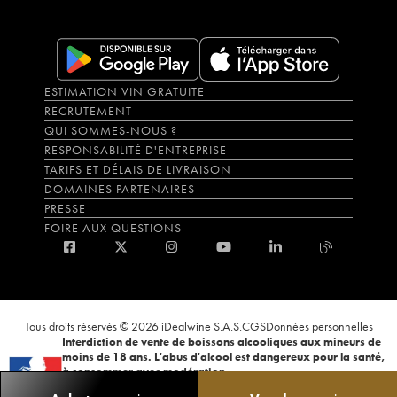
ESTIMATION VIN GRATUITE
RECRUTEMENT
QUI SOMMES-NOUS ?
RESPONSABILITÉ D'ENTREPRISE
TARIFS ET DÉLAIS DE LIVRAISON
DOMAINES PARTENAIRES
PRESSE
FOIRE AUX QUESTIONS
Tous droits réservés © 2026 iDealwine S.A.S.
CGS
Données personnelles
Interdiction de vente de boissons alcooliques aux mineurs de
moins de 18 ans. L'abus d'alcool est dangereux pour la santé,
à consommer avec modération.
La preuve de majorité de l'acheteur est exigée au moment de la vente en