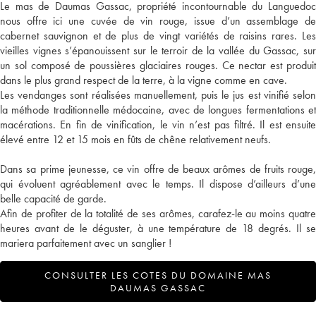
Le mas de Daumas Gassac, propriété incontournable du Languedoc
nous offre ici une cuvée de vin rouge, issue d’un assemblage de
cabernet sauvignon et de plus de vingt variétés de raisins rares. Les
vieilles vignes s’épanouissent sur le terroir de la vallée du Gassac, sur
un sol composé de poussières glaciaires rouges. Ce nectar est produit
dans le plus grand respect de la terre, à la vigne comme en cave.
Les vendanges sont réalisées manuellement, puis le jus est vinifié selon
la méthode traditionnelle médocaine, avec de longues fermentations et
macérations. En fin de vinification, le vin n’est pas filtré. Il est ensuite
élevé entre 12 et 15 mois en fûts de chêne relativement neufs.
Dans sa prime jeunesse, ce vin offre de beaux arômes de fruits rouge,
qui évoluent agréablement avec le temps. Il dispose d’ailleurs d’une
belle capacité de garde.
Afin de profiter de la totalité de ses arômes, carafez-le au moins quatre
heures avant de le déguster, à une température de 18 degrés. Il se
mariera parfaitement avec un sanglier !
CONSULTER LES COTES DU DOMAINE MAS
DAUMAS GASSAC