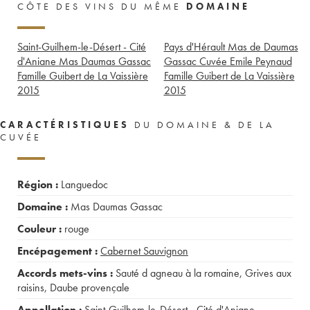
CÔTE DES VINS DU MÊME
DOMAINE
Saint-Guilhem-le-Désert - Cité
Pays d'Hérault Mas de Daumas
d'Aniane Mas Daumas Gassac
Gassac Cuvée Emile Peynaud
Famille Guibert de La Vaissière
Famille Guibert de La Vaissière
2015
2015
CARACTÉRISTIQUES
DU DOMAINE & DE LA
CUVÉE
Région :
Languedoc
Domaine :
Mas Daumas Gassac
Couleur :
rouge
Encépagement :
Cabernet Sauvignon
Accords mets-vins :
Sauté d agneau à la romaine
,
Grives aux
raisins
,
Daube provençale
Appellation :
Saint-Guilhem-le-Désert - Cité d'Aniane