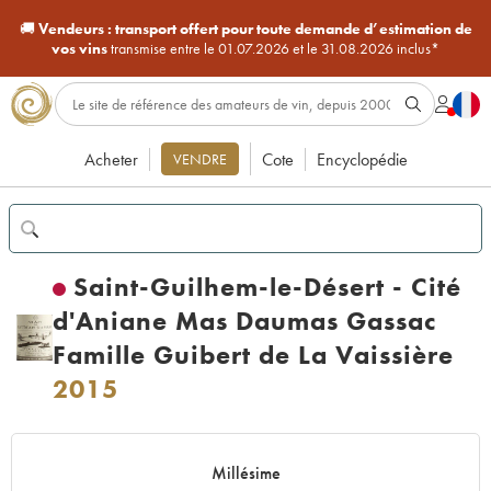
🚚
Vendeurs :
transport offert pour toute demande d’estimation de
vos vins
transmise entre le 01.07.2026 et le 31.08.2026 inclus*
Acheter
Cote
Encyclopédie
VENDRE
Saint-Guilhem-le-Désert - Cité
d'Aniane Mas Daumas Gassac
Famille Guibert de La Vaissière
2015
Millésime