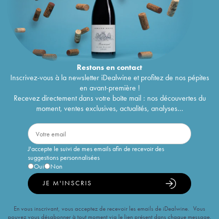
Restons en
contact
Inscrivez-vous à la newsletter iDealwine et profitez de nos pépites
en avant-première !
Recevez directement dans votre boîte mail : nos découvertes du
moment, ventes exclusives, actualités, analyses...
J'accepte le suivi de mes emails afin de recevoir des
suggestions personnalisées
Oui
Non
JE M'INSCRIS
En vous inscrivant, vous acceptez de recevoir les emails de iDealwine. Vous
pouvez vous désabonner à tout moment via le lien présent dans chaque message.