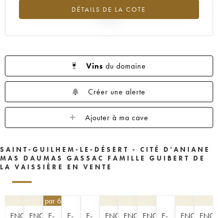
Tendance à la baisse du millésime 2015 en 2026 par rapport à
DÉTAILS DE LA COTE
2025
Vins
du domaine
Créer une alerte
Ajouter à ma cave
SAINT-GUILHEM-LE-DÉSERT - CITÉ D'ANIANE
MAS DAUMAS GASSAC FAMILLE GUIBERT DE
LA VAISSIÈRE EN VENTE
40,50
€
par 6 | -10%
ENCHÈRE
ENCHÈRE
E-
E-
E-
ENCHÈRE
ENCHÈRE
ENCHÈRE
E-
ENCHÈRE
ENCH