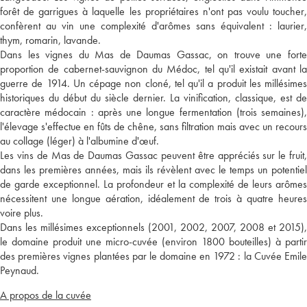
forêt de garrigues à laquelle les propriétaires n'ont pas voulu toucher,
confèrent au vin une complexité d'arômes sans équivalent : laurier,
thym, romarin, lavande.
Dans les vignes du Mas de Daumas Gassac, on trouve une forte
proportion de cabernet-sauvignon du Médoc, tel qu'il existait avant la
guerre de 1914. Un cépage non cloné, tel qu'il a produit les millésimes
historiques du début du siècle dernier. La vinification, classique, est de
caractère médocain : après une longue fermentation (trois semaines),
l'élevage s'effectue en fûts de chêne, sans filtration mais avec un recours
au collage (léger) à l'albumine d'œuf.
Les vins de Mas de Daumas Gassac peuvent être appréciés sur le fruit,
dans les premières années, mais ils révèlent avec le temps un potentiel
de garde exceptionnel. La profondeur et la complexité de leurs arômes
nécessitent une longue aération, idéalement de trois à quatre heures
voire plus.
Dans les millésimes exceptionnels (2001, 2002, 2007, 2008 et 2015),
le domaine produit une micro-cuvée (environ 1800 bouteilles) à partir
des premières vignes plantées par le domaine en 1972 : la Cuvée Emile
Peynaud.
A propos de la cuvée