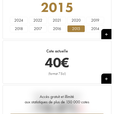
2015
2024
2022
2021
2020
2019
2018
2017
2016
2015
2014
2013
2012
2011
2010
2009
2008
2007
2006
2005
2004
Cote actuelle
2003
2002
2001
2000
1999
40
€
1998
1997
1996
1995
1994
1993
1992
1991
1990
1989
(format 75cl)
+
1988
1987
1986
1985
1984
1983
1982
1981
1980
1979
Tendance actuelle de la cote
1978
Accès gratuit et illimité
-16.6%
aux statistiques de plus de 150 000 cotes