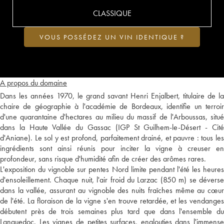
CLASSIQUE
VOUS POSSÉDEZ UN VIN IDENTIQUE ?
A propos du domaine
Dans les années 1970, le grand savant Henri Enjalbert, titulaire de la
chaire de géographie à l'académie de Bordeaux, identifie un terroir
d'une quarantaine d'hectares au milieu du massif de l'Arboussas, situé
dans la Haute Vallée du Gassac (IGP St Guilhem-le-Désert - Cité
d'Aniane). Le sol y est profond, parfaitement drainé, et pauvre : tous les
ingrédients sont ainsi réunis pour inciter la vigne à creuser en
profondeur, sans risque d'humidité afin de créer des arômes rares.
L'exposition du vignoble sur pentes Nord limite pendant l'été les heures
d'ensoleillement. Chaque nuit, l'air froid du Larzac (850 m) se déverse
dans la vallée, assurant au vignoble des nuits fraîches même au cœur
de l'été. La floraison de la vigne s'en trouve retardée, et les vendanges
débutent près de trois semaines plus tard que dans l'ensemble du
Languedoc. Les vignes de petites surfaces, englouties dans l'immense