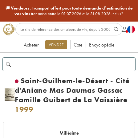
🚚
Vendeurs :
transport offert pour toute demande d’estimation de
vos vins
transmise entre le 01.07.2026 et le 31.08.2026 inclus*
Acheter
Cote
Encyclopédie
VENDRE
Saint-Guilhem-le-Désert - Cité
d'Aniane Mas Daumas Gassac
Famille Guibert de La Vaissière
1999
Millésime