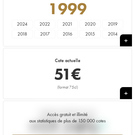
1999
2024
2022
2021
2020
2019
2018
2017
2016
2015
2014
2013
2012
2011
2010
2009
2008
2007
2006
2005
2004
Cote actuelle
2003
2002
2001
2000
1999
51
€
1998
1997
1996
1995
1994
1993
1992
1991
1990
1989
(format 75cl)
+
1988
1987
1986
1985
1984
1983
1982
1981
1980
1979
Tendance actuelle de la cote
1978
Accès gratuit et illimité
+17.14%
aux statistiques de plus de 150 000 cotes