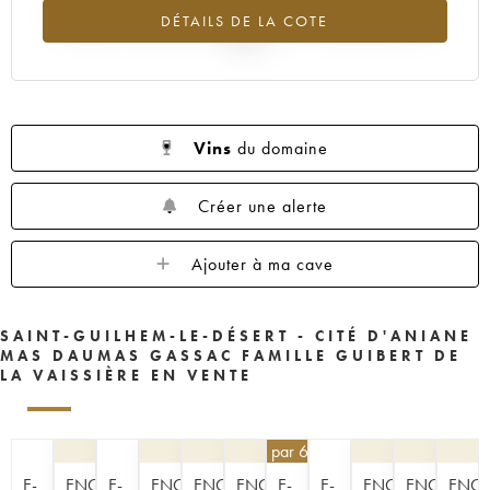
Tendance à la hausse du millésime 1999 en 2026 par rapport à
DÉTAILS DE LA COTE
2025
Vins
du domaine
Créer une alerte
Ajouter à ma cave
SAINT-GUILHEM-LE-DÉSERT - CITÉ D'ANIANE
MAS DAUMAS GASSAC FAMILLE GUIBERT DE
LA VAISSIÈRE EN VENTE
40,50
€
par 6 | -10%
E-
ENCHÈRE
E-
ENCHÈRE
ENCHÈRE
ENCHÈRE
E-
E-
ENCHÈRE
ENCHÈRE
ENCH