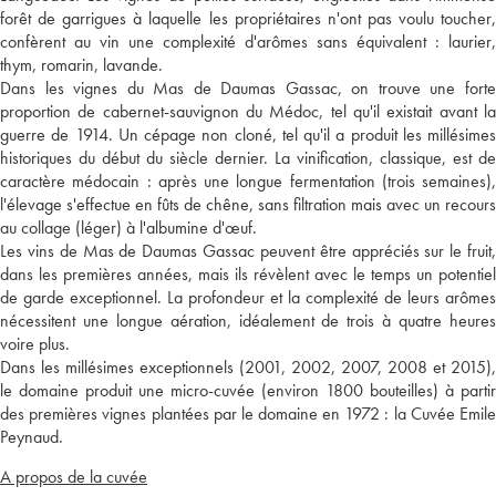
forêt de garrigues à laquelle les propriétaires n'ont pas voulu toucher,
confèrent au vin une complexité d'arômes sans équivalent : laurier,
thym, romarin, lavande.
Dans les vignes du Mas de Daumas Gassac, on trouve une forte
proportion de cabernet-sauvignon du Médoc, tel qu'il existait avant la
guerre de 1914. Un cépage non cloné, tel qu'il a produit les millésimes
historiques du début du siècle dernier. La vinification, classique, est de
caractère médocain : après une longue fermentation (trois semaines),
l'élevage s'effectue en fûts de chêne, sans filtration mais avec un recours
au collage (léger) à l'albumine d'œuf.
Les vins de Mas de Daumas Gassac peuvent être appréciés sur le fruit,
dans les premières années, mais ils révèlent avec le temps un potentiel
de garde exceptionnel. La profondeur et la complexité de leurs arômes
nécessitent une longue aération, idéalement de trois à quatre heures
voire plus.
Dans les millésimes exceptionnels (2001, 2002, 2007, 2008 et 2015),
le domaine produit une micro-cuvée (environ 1800 bouteilles) à partir
des premières vignes plantées par le domaine en 1972 : la Cuvée Emile
Peynaud.
A propos de la cuvée