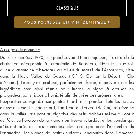
CLASSIQUE
VOUS POSSÉDEZ UN VIN IDENTIQUE ?
A propos du domaine
Dans les années 1970, le grand savant Henri Enjalbert, titulaire de la
chaire de géographie à l'académie de Bordeaux, identifie un terroir
d'une quarantaine d'hectares au milieu du massif de l'Arboussas, situé
dans la Haute Vallée du Gassac (IGP St Guilhem-le-Désert - Cité
d'Aniane). Le sol y est profond, parfaitement drainé, et pauvre : tous les
ingrédients sont ainsi réunis pour inciter la vigne à creuser en
profondeur, sans risque d'humidité afin de créer des arômes rares.
L'exposition du vignoble sur pentes Nord limite pendant l'été les heures
d'ensoleillement. Chaque nuit, l'air froid du Larzac (850 m) se déverse
dans la vallée, assurant au vignoble des nuits fraîches même au cœur
de l'été. La floraison de la vigne s'en trouve retardée, et les vendanges
débutent près de trois semaines plus tard que dans l'ensemble du
Languedoc. Les vignes de petites surfaces, englouties dans l'immense