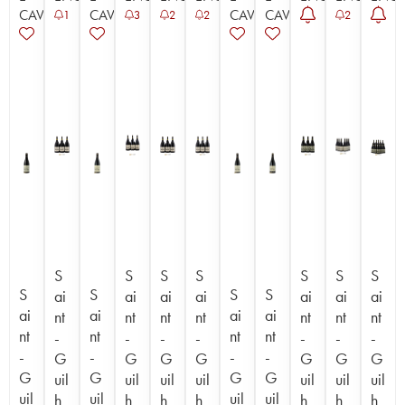
CAVISTE
CAVISTE
CAVISTE
CAVISTE
1
3
2
2
2
S
S
S
S
S
S
S
S
S
S
S
ai
ai
ai
ai
ai
ai
ai
ai
ai
ai
ai
nt
nt
nt
nt
nt
nt
nt
nt
nt
nt
nt
-
-
-
-
-
-
-
-
-
-
-
G
G
G
G
G
G
G
G
G
G
G
uil
uil
uil
uil
uil
uil
uil
uil
uil
uil
uil
h
h
h
h
h
h
h