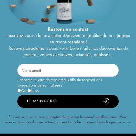
Restons en
contact
Inscrivez-vous à la newsletter iDealwine et profitez de nos pépites
en avant-première !
Recevez directement dans votre boîte mail : nos découvertes du
moment, ventes exclusives, actualités, analyses...
J'accepte le suivi de mes emails afin de recevoir des
suggestions personnalisées
Oui
Non
JE M'INSCRIS
En vous inscrivant, vous acceptez de recevoir les emails de iDealwine. Vous
pouvez vous désabonner à tout moment via le lien présent dans chaque message.