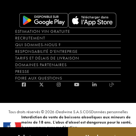
ESTIMATION VIN GRATUITE
RECRUTEMENT
QUI SOMMES-NOUS ?
RESPONSABILITÉ D'ENTREPRISE
TARIFS ET DÉLAIS DE LIVRAISON
DOMAINES PARTENAIRES
PRESSE
FOIRE AUX QUESTIONS
Tous droits réservés © 2026 iDealwine S.A.S.
CGS
Données personnelles
Interdiction de vente de boissons alcooliques aux mineurs de
moins de 18 ans. L'abus d'alcool est dangereux pour la santé,
à consommer avec modération.
La preuve de majorité de l'acheteur est exigée au moment de la vente en