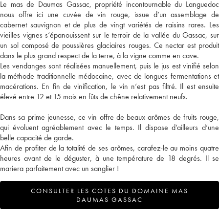
Le mas de Daumas Gassac, propriété incontournable du Languedoc
nous offre ici une cuvée de vin rouge, issue d’un assemblage de
cabernet sauvignon et de plus de vingt variétés de raisins rares. Les
vieilles vignes s’épanouissent sur le terroir de la vallée du Gassac, sur
un sol composé de poussières glaciaires rouges. Ce nectar est produit
dans le plus grand respect de la terre, à la vigne comme en cave.
Les vendanges sont réalisées manuellement, puis le jus est vinifié selon
la méthode traditionnelle médocaine, avec de longues fermentations et
macérations. En fin de vinification, le vin n’est pas filtré. Il est ensuite
élevé entre 12 et 15 mois en fûts de chêne relativement neufs.
Dans sa prime jeunesse, ce vin offre de beaux arômes de fruits rouge,
qui évoluent agréablement avec le temps. Il dispose d’ailleurs d’une
belle capacité de garde.
Afin de profiter de la totalité de ses arômes, carafez-le au moins quatre
heures avant de le déguster, à une température de 18 degrés. Il se
mariera parfaitement avec un sanglier !
CONSULTER LES COTES DU DOMAINE MAS
DAUMAS GASSAC