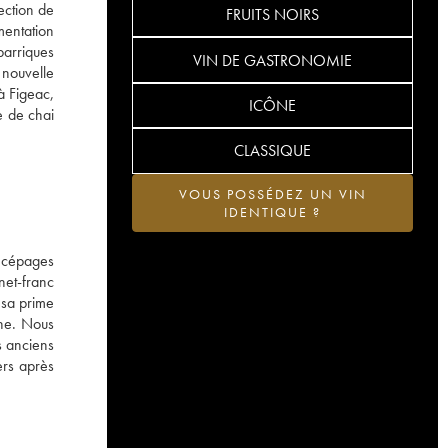
ection de
FRUITS NOIRS
mentation
barriques
VIN DE GASTRONOMIE
 nouvelle
à Figeac,
ICÔNE
e de chai
CLASSIQUE
VOUS POSSÉDEZ UN VIN
IDENTIQUE ?
 cépages
net-franc
 sa prime
the. Nous
s anciens
ers après