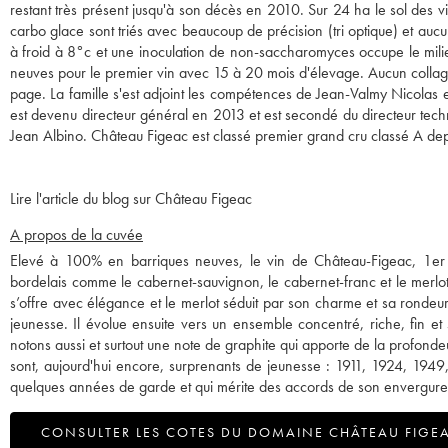
restant très présent jusqu'à son décès en 2010. Sur 24 ha le sol des v
carbo glace sont triés avec beaucoup de précision (tri optique) et au
à froid à 8°c et une inoculation de non-saccharomyces occupe le milie
neuves pour le premier vin avec 15 à 20 mois d'élevage. Aucun collag
page. La famille s'est adjoint les compétences de Jean-Valmy Nicolas
est devenu directeur général en 2013 et est secondé du directeur tech
Jean Albino. Château Figeac est classé premier grand cru classé A de
Lire l'article du blog sur Château Figeac
A propos de la cuvée
Elevé à 100% en barriques neuves, le vin de Château-Figeac, 1er
bordelais comme le cabernet-sauvignon, le cabernet-franc et le merlo
s’offre avec élégance et le merlot séduit par son charme et sa rondeu
jeunesse. Il évolue ensuite vers un ensemble concentré, riche, fin e
notons aussi et surtout une note de graphite qui apporte de la profonde
sont, aujourd'hui encore, surprenants de jeunesse : 1911, 1924, 1949,
quelques années de garde et qui mérite des accords de son envergure
CONSULTER LES COTES DU DOMAINE CHÂTEAU FIGE