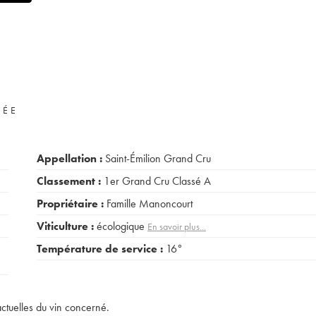
VÉE
Appellation :
Saint-Émilion Grand Cru
Classement :
1er Grand Cru Classé A
Propriétaire :
Famille Manoncourt
Viticulture :
écologique
En savoir plus...
Température de service :
16°
actuelles du vin concerné.