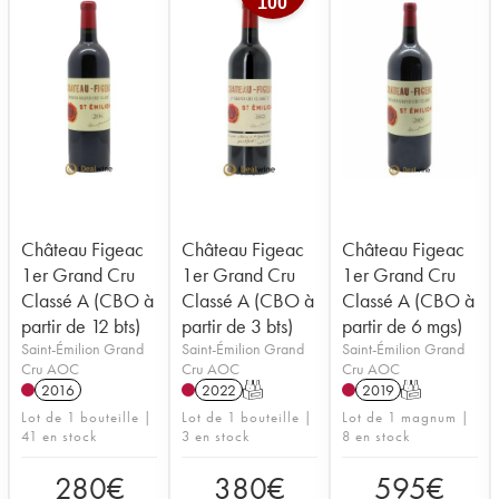
100
Château Figeac
Château Figeac
Château Figeac
1er Grand Cru
1er Grand Cru
1er Grand Cru
Classé A (CBO à
Classé A (CBO à
Classé A (CBO à
partir de 12 bts)
partir de 3 bts)
partir de 6 mgs)
Saint-Émilion Grand
Saint-Émilion Grand
Saint-Émilion Grand
Cru AOC
Cru AOC
Cru AOC
2016
2022
T
2019
T
Lot de 1 bouteille |
Lot de 1 bouteille |
Lot de 1 magnum |
41 en stock
3 en stock
8 en stock
280
€
380
€
595
€