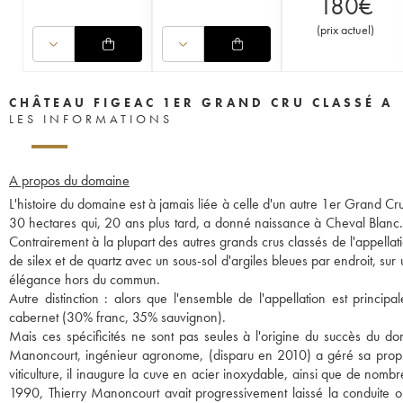
180
€
(
prix actuel
)
CHÂTEAU FIGEAC 1ER GRAND CRU CLASSÉ A
LES INFORMATIONS
A propos du domaine
L'histoire du domaine est à jamais liée à celle d'un autre 1er Grand C
30 hectares qui, 20 ans plus tard, a donné naissance à Cheval Blanc. 
Contrairement à la plupart des autres grands crus classés de l'appellati
de silex et de quartz avec un sous-sol d'argiles bleues par endroit, su
élégance hors du commun.
Autre distinction : alors que l'ensemble de l'appellation est princi
cabernet (30% franc, 35% sauvignon).
Mais ces spécificités ne sont pas seules à l'origine du succès du do
Manoncourt, ingénieur agronome, (disparu en 2010) a géré sa proprié
viticulture, il inaugure la cuve en acier inoxydable, ainsi que de nomb
1990, Thierry Manoncourt avait progressivement laissé la conduite o