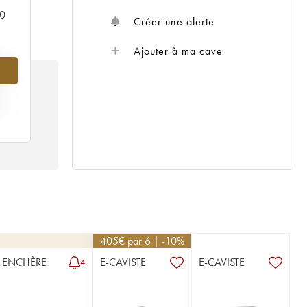
00
Créer une alerte
Ajouter à ma cave
%
X
 /
405
€
par 6 | -10%
ENCHÈRE
E-CAVISTE
E-CAVISTE
4