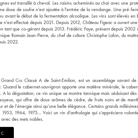
ignes est travaillé à cheval. Les raisins acheminés au chai avec une prot
cune dose de soufre n'est ajoutée à l'entrée de la vendange. Une pré-fer
u avant le début de la fermentation alcoolique. Les vins sont élevés en 
e n'est effectué depuis 2021. Depuis 2012, Château Figeac a ouvert une
 en tant que co-gérant depuis 2013. Frédéric Faye, présent depuis 2002 
nique Romain Jean-Pierre, du chef de culture Christophe Lafon, du maîtr
puis 2022.
 Grand Cru Classé A de Saint-Emilion, est un assemblage savant de
t. Quand le cabernet-sauvignon apporte une matière minérale, le caber
r. A la dégustation, ce vin unique se montre tannique mais séduisant dès
t soyeux, qui offre de doux arômes de cèdre, de fruits noirs et de men
ur et de l’énergie ainsi qu’une belle élégance. Certains grands millésime
 1953, 1964, 1975... Voici un vin d’anthologie qui s’appréciera volonti
 avec des mets nobles.
AC