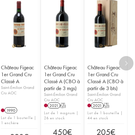
Château Figeac
Château Figeac
Château Figeac
1er Grand Cru
1er Grand Cru
1er Grand Cru
Classé A
Classé A (CBO à
Classé A (CBO à
Saint-Émilion Grand
partir de 3 mgs)
partir de 3 bts)
Cru AOC
Saint-Émilion Grand
Saint-Émilion Grand
Cru AOC
Cru AOC
2021
T
2021
T
1990
Lot de 1 magnum |
Lot de 1 bouteille |
Lot de 1 bouteille |
26 en stock
44 en stock
1 enchère
450
€
205
€