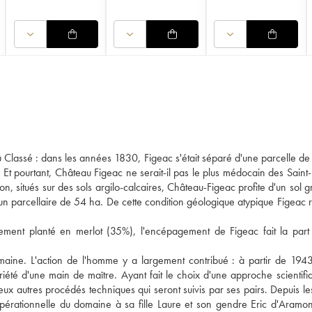
ru Classé : dans les années 1830, Figeac s'était séparé d'une parcelle de
Et pourtant, Château Figeac ne serait-il pas le plus médocain des Saint-
on, situés sur des sols argilo-calcaires, Château-Figeac profite d'un sol g
r un parcellaire de 54 ha. De cette condition géologique atypique Figeac r
palement planté en merlot (35%), l'encépagement de Figeac fait la part
maine. L'action de l'homme y a largement contribué : à partir de 1943
té d'une main de maître. Ayant fait le choix d'une approche scientifi
reux autres procédés techniques qui seront suivis par ses pairs. Depuis l
pérationnelle du domaine à sa fille Laure et son gendre Eric d'Aramon