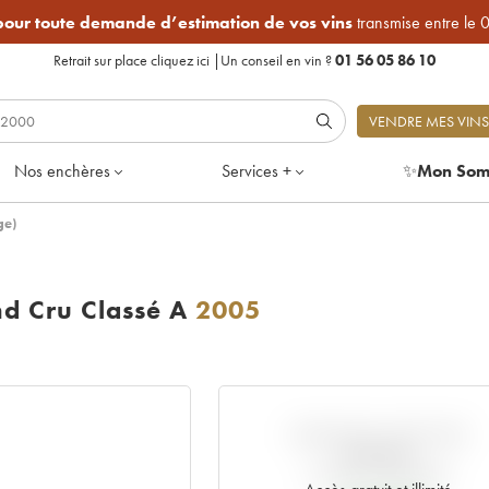
 pour toute demande d’estimation de vos vins
transmise entre le 
Retrait sur place
cliquez ici
|
Un conseil en vin ?
01 56 05 86 10
VENDRE MES VINS
Nos enchères
Services +
✨
Mon Som
ge)
d Cru Classé A
2005
VARIATION COTE PAR
RAPPORT
AU PRIX PRIMEUR