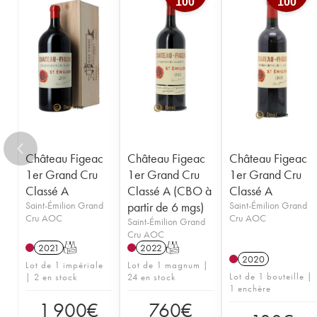
100
100
1950
1949
1947
1946
1945
1935
1923
----
Château Figeac
Château Figeac
Château Figeac
1er Grand Cru
1er Grand Cru
1er Grand Cru
Classé A
Classé A (CBO à
Classé A
Saint-Émilion Grand
partir de 6 mgs)
Saint-Émilion Grand
Cru AOC
Cru AOC
Saint-Émilion Grand
Cru AOC
2021
T
2022
T
2020
Lot de 1 impériale
Lot de 1 magnum |
Lot de 1 bouteille |
| 2 en stock
24 en stock
1 enchère
1 900
€
760
€