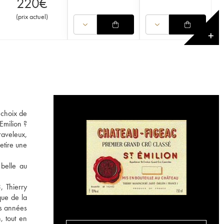
220
€
(
prix actuel
)
✕
 choix de
Emilion ?
raveleux,
etire une
 belle au
, Thierry
que de la
es années
, tout en