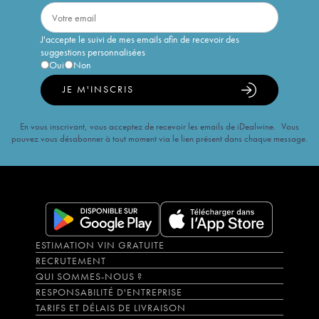
J'accepte le suivi de mes emails afin de recevoir des
suggestions personnalisées
Oui
Non
JE M'INSCRIS
En vous inscrivant, vous acceptez de recevoir les emails de iDealwine. Vous
pouvez vous désabonner à tout moment via le lien présent dans chaque message.
ESTIMATION VIN GRATUITE
RECRUTEMENT
QUI SOMMES-NOUS ?
RESPONSABILITÉ D'ENTREPRISE
TARIFS ET DÉLAIS DE LIVRAISON