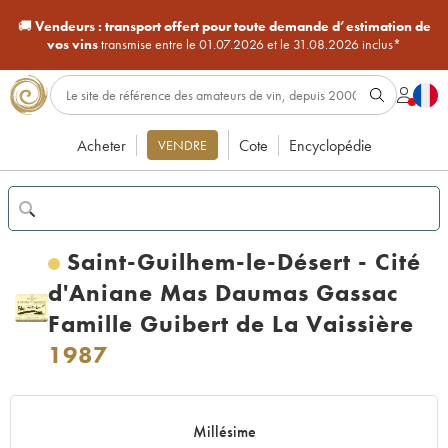
🚚
Vendeurs :
transport offert pour toute demande d’estimation de
vos vins
transmise entre le 01.07.2026 et le 31.08.2026 inclus*
Acheter
Cote
Encyclopédie
VENDRE
Saint-Guilhem-le-Désert - Cité
d'Aniane Mas Daumas Gassac
Famille Guibert de La Vaissière
1987
Millésime