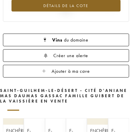
Tendance à la hausse du millésime 1987 en 2026 par rapport à
DÉTAILS DE LA COTE
2025
Vins
du domaine
Créer une alerte
Ajouter à ma cave
SAINT-GUILHEM-LE-DÉSERT - CITÉ D'ANIANE
MAS DAUMAS GASSAC FAMILLE GUIBERT DE
LA VAISSIÈRE EN VENTE
ENCHÈRE
E-
E-
E-
ENCHÈRE
E-