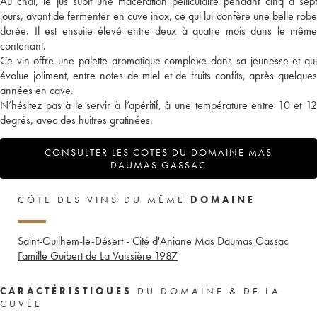
Au chai, le jus subit une macération pelliculaire pendant cinq à sept
jours, avant de fermenter en cuve inox, ce qui lui confère une belle robe
dorée. Il est ensuite élevé entre deux à quatre mois dans le même
contenant.
Ce vin offre une palette aromatique complexe dans sa jeunesse et qui
évolue joliment, entre notes de miel et de fruits confits, après quelques
années en cave.
N’hésitez pas à le servir à l’apéritif, à une température entre 10 et 12
degrés, avec des huitres gratinées.
CONSULTER LES COTES DU DOMAINE MAS
DAUMAS GASSAC
CÔTE DES VINS DU MÊME
DOMAINE
Saint-Guilhem-le-Désert - Cité d'Aniane Mas Daumas Gassac
Famille Guibert de La Vaissière
1987
CARACTÉRISTIQUES
DU DOMAINE & DE LA
CUVÉE