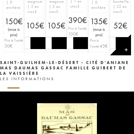
| 1 en
magnum
magnum
bouteille
| 0
| 0
stock
| 2 en
| 2 en
| 22 en
enchère
enchère
stock
stock
stock
390
€
150
€
135
€
105
€
105
€
52
€
Prix à l'unité
(
mise à
(
mise à
130
€
prix
)
prix
)
Prix à l'unité
Prix à
50
€
45
€
l'unité
✕
SAINT-GUILHEM-LE-DÉSERT - CITÉ D'ANIANE
MAS DAUMAS GASSAC FAMILLE GUIBERT DE
LA VAISSIÈRE
LES INFORMATIONS