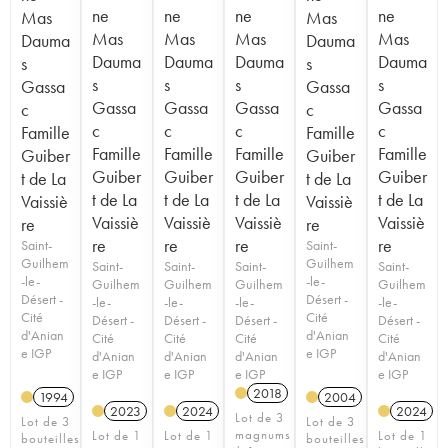
ne
ne
ne
ne
Mas
Mas
Mas
Mas
Mas
Mas
Dauma
Dauma
Dauma
Dauma
Dauma
Dauma
s
s
s
s
s
s
Gassa
Gassa
Gassa
Gassa
Gassa
Gassa
c
c
c
c
c
c
Famille
Famille
Famille
Famille
Famille
Famille
Guiber
Guiber
Guiber
Guiber
Guiber
Guiber
t de La
t de La
t de La
t de La
t de La
t de La
Vaissiè
Vaissiè
Vaissiè
Vaissiè
Vaissiè
Vaissiè
re
re
re
re
re
re
Saint-
Saint-
Guilhem
Guilhem
Saint-
Saint-
Saint-
Saint-
-le-
-le-
Guilhem
Guilhem
Guilhem
Guilhem
Désert -
Désert -
-le-
-le-
-le-
-le-
Cité
Cité
Désert -
Désert -
Désert -
Désert -
d'Anian
d'Anian
Cité
Cité
Cité
Cité
e IGP
e IGP
d'Anian
d'Anian
d'Anian
d'Anian
e IGP
e IGP
e IGP
e IGP
2018
1994
2004
2023
2024
2024
Lot de 3
Lot de 3
Lot de 3
magnums
Lot de 1
Lot de 1
Lot de 1
bouteilles
bouteilles