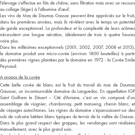
l'élevage s'effectue en fûts de chêne, sans filtration mais avec un recours
au collage (léger) à l'albumine d'œuf.
Les vins de Mas de Daumas Gassac peuvent être appréciés sur le fruit,
dans les premières années, mais ils révèlent avec le temps un potentiel
de garde exceptionnel. La profondeur et la complexité de leurs arômes
nécessitent une longue aération, idéalement de trois à quatre heures
voire plus.
Dans les millésimes exceptionnels (2001, 2002, 2007, 2008 et 2015),
le domaine produit une micro-cuvée (environ 1800 bouteilles) à partir
des premières vignes plantées par le domaine en 1972 : la Cuvée Emile
Peynaud.
A propos de la cuvée
Cette belle cuvée de blanc est le fruit du travail du mas de Daumas
Gaussac, un incontournable domaine du Languedoc. En appellation IGP
Saint Guilhem le Désert – Cité d’Aniane, c’est un vin composé d’un
assemblage de viognier, chardonnay, petit manseng, chenin blanc, et
de cépages autochtones. Les vignes du domaine s’épanouissent sur des
sols de calcaire lutétien blanc typiques du terroir de la vallée du Gassac.
Dans le plus grand respect des grappes, les vendanges sont réalisées
manuellement, avec le plus grand soin.