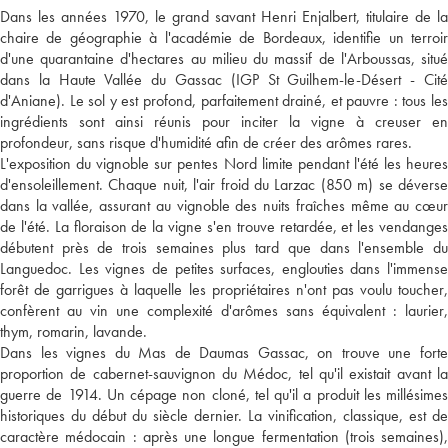
Dans les années 1970, le grand savant Henri Enjalbert, titulaire de la
chaire de géographie à l'académie de Bordeaux, identifie un terroir
d'une quarantaine d'hectares au milieu du massif de l'Arboussas, situé
dans la Haute Vallée du Gassac (IGP St Guilhem-le-Désert - Cité
d'Aniane). Le sol y est profond, parfaitement drainé, et pauvre : tous les
ingrédients sont ainsi réunis pour inciter la vigne à creuser en
profondeur, sans risque d'humidité afin de créer des arômes rares.
L'exposition du vignoble sur pentes Nord limite pendant l'été les heures
d'ensoleillement. Chaque nuit, l'air froid du Larzac (850 m) se déverse
dans la vallée, assurant au vignoble des nuits fraîches même au cœur
de l'été. La floraison de la vigne s'en trouve retardée, et les vendanges
débutent près de trois semaines plus tard que dans l'ensemble du
Languedoc. Les vignes de petites surfaces, englouties dans l'immense
forêt de garrigues à laquelle les propriétaires n'ont pas voulu toucher,
confèrent au vin une complexité d'arômes sans équivalent : laurier,
thym, romarin, lavande.
Dans les vignes du Mas de Daumas Gassac, on trouve une forte
proportion de cabernet-sauvignon du Médoc, tel qu'il existait avant la
guerre de 1914. Un cépage non cloné, tel qu'il a produit les millésimes
historiques du début du siècle dernier. La vinification, classique, est de
caractère médocain : après une longue fermentation (trois semaines),