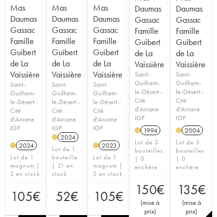
Mas
Mas
Mas
Daumas
Daumas
Daumas
Daumas
Daumas
Gassac
Gassac
Gassac
Gassac
Gassac
Famille
Famille
Famille
Famille
Famille
Guibert
Guibert
Guibert
Guibert
Guibert
de La
de La
de La
de La
de La
Vaissière
Vaissière
Vaissière
Vaissière
Vaissière
Saint-
Saint-
Guilhem-
Guilhem-
Saint-
Saint-
Saint-
le-Désert -
le-Désert -
Guilhem-
Guilhem-
Guilhem-
Cité
Cité
le-Désert -
le-Désert -
le-Désert -
d'Aniane
d'Aniane
Cité
Cité
Cité
IGP
IGP
d'Aniane
d'Aniane
d'Aniane
IGP
IGP
IGP
1994
2004
2024
Lot de 3
Lot de 3
2024
2023
Lot de 1
bouteilles
bouteilles
Lot de 1
bouteille
Lot de 1
| 0
| 0
magnum |
| 21 en
magnum |
enchère
enchère
2 en stock
stock
2 en stock
150
€
135
€
105
€
52
€
105
€
(
mise à
(
mise à
prix
)
prix
)