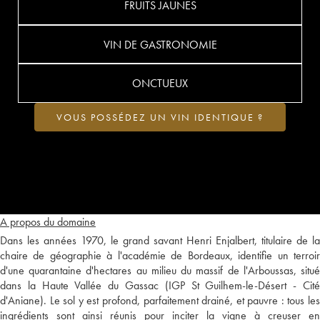
FRUITS JAUNES
VIN DE GASTRONOMIE
ONCTUEUX
VOUS POSSÉDEZ UN VIN IDENTIQUE ?
A propos du domaine
Dans les années 1970, le grand savant Henri Enjalbert, titulaire de la
chaire de géographie à l'académie de Bordeaux, identifie un terroir
d'une quarantaine d'hectares au milieu du massif de l'Arboussas, situé
dans la Haute Vallée du Gassac (IGP St Guilhem-le-Désert - Cité
d'Aniane). Le sol y est profond, parfaitement drainé, et pauvre : tous les
ingrédients sont ainsi réunis pour inciter la vigne à creuser en