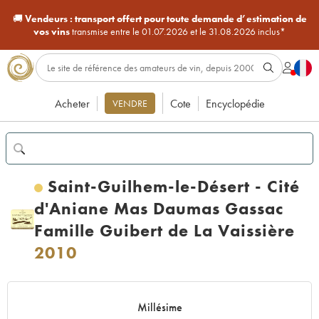
🚚
Vendeurs :
transport offert pour toute demande d’estimation de
vos vins
transmise entre le 01.07.2026 et le 31.08.2026 inclus*
Acheter
Cote
Encyclopédie
VENDRE
Saint-Guilhem-le-Désert - Cité
d'Aniane Mas Daumas Gassac
Famille Guibert de La Vaissière
2010
Millésime