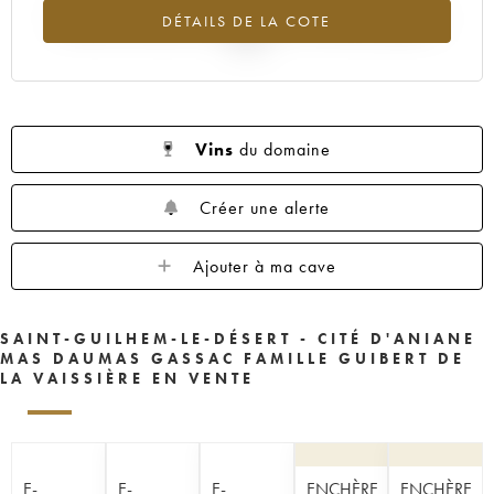
Tendance à la baisse du millésime 2010 en 2026 par rapport à
DÉTAILS DE LA COTE
2025
Vins
du domaine
Créer une alerte
Ajouter à ma cave
SAINT-GUILHEM-LE-DÉSERT - CITÉ D'ANIANE
MAS DAUMAS GASSAC FAMILLE GUIBERT DE
LA VAISSIÈRE EN VENTE
E-
E-
E-
ENCHÈRE
ENCHÈRE