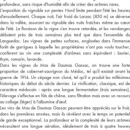
profondeur, sans risque d'humidité afin de créer des arômes rares.
L'exposition du vignoble sur pentes Nord limite pendant l'été les heures
d'ensoleillement. Chaque nuit, l'air froid du Larzac (850 m) se déverse
dans la vallée, assurant au vignoble des nuits fraîches même au cœur
de l'été. La floraison de la vigne s'en trouve retardée, et les vendanges
débutent près de trois semaines plus tard que dans l'ensemble du
Languedoc. Les vignes de petites surfaces, englouties dans l'immense
forêt de garrigues à laquelle les propriétaires n'ont pas voulu toucher,
confèrent au vin une complexité d'arômes sans équivalent : laurier,
thym, romarin, lavande.
Dans les vignes du Mas de Daumas Gassac, on trouve une forte
proportion de cabernet-sauvignon du Médoc, tel qu'il existait avant la
guerre de 1914. Un cépage non cloné, tel qu'il a produit les millésimes
historiques du début du siècle dernier. La vinification, classique, est de
caractère médocain : après une longue fermentation (trois semaines),
l'élevage s'effectue en fûts de chêne, sans filtration mais avec un recours
au collage (léger) à l'albumine d'œuf.
Les vins de Mas de Daumas Gassac peuvent être appréciés sur le fruit,
dans les premières années, mais ils révèlent avec le temps un potentiel
de garde exceptionnel. La profondeur et la complexité de leurs arômes
nécessitent une longue aération, idéalement de trois à quatre heures