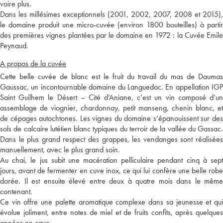
voire plus.
Dans les millésimes exceptionnels (2001, 2002, 2007, 2008 et 2015),
le domaine produit une micro-cuvée (environ 1800 bouteilles) à partir
des premières vignes plantées par le domaine en 1972 : la Cuvée Emile
Peynaud.
A propos de la cuvée
Cette belle cuvée de blanc est le fruit du travail du mas de Daumas
Gaussac, un incontournable domaine du Languedoc. En appellation IGP
Saint Guilhem le Désert – Cité d’Aniane, c’est un vin composé d’un
assemblage de viognier, chardonnay, petit manseng, chenin blanc, et
de cépages autochtones. Les vignes du domaine s’épanouissent sur des
sols de calcaire lutétien blanc typiques du terroir de la vallée du Gassac.
Dans le plus grand respect des grappes, les vendanges sont réalisées
manuellement, avec le plus grand soin.
Au chai, le jus subit une macération pelliculaire pendant cinq à sept
jours, avant de fermenter en cuve inox, ce qui lui confère une belle robe
dorée. Il est ensuite élevé entre deux à quatre mois dans le même
contenant.
Ce vin offre une palette aromatique complexe dans sa jeunesse et qui
évolue joliment, entre notes de miel et de fruits confits, après quelques
années en cave.