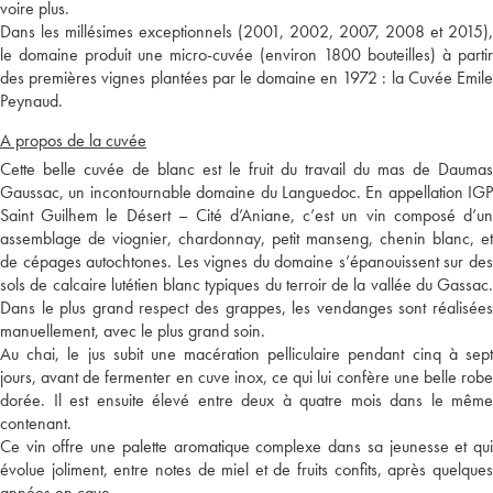
voire plus.
Dans les millésimes exceptionnels (2001, 2002, 2007, 2008 et 2015),
le domaine produit une micro-cuvée (environ 1800 bouteilles) à partir
des premières vignes plantées par le domaine en 1972 : la Cuvée Emile
Peynaud.
A propos de la cuvée
Cette belle cuvée de blanc est le fruit du travail du mas de Daumas
Gaussac, un incontournable domaine du Languedoc. En appellation IGP
Saint Guilhem le Désert – Cité d’Aniane, c’est un vin composé d’un
assemblage de viognier, chardonnay, petit manseng, chenin blanc, et
de cépages autochtones. Les vignes du domaine s’épanouissent sur des
sols de calcaire lutétien blanc typiques du terroir de la vallée du Gassac.
Dans le plus grand respect des grappes, les vendanges sont réalisées
manuellement, avec le plus grand soin.
Au chai, le jus subit une macération pelliculaire pendant cinq à sept
jours, avant de fermenter en cuve inox, ce qui lui confère une belle robe
dorée. Il est ensuite élevé entre deux à quatre mois dans le même
contenant.
Ce vin offre une palette aromatique complexe dans sa jeunesse et qui
évolue joliment, entre notes de miel et de fruits confits, après quelques
années en cave.