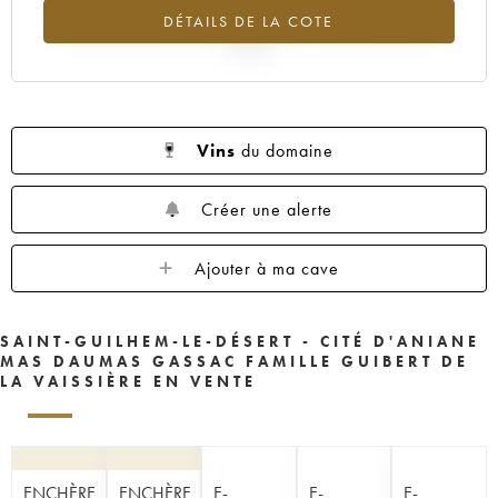
Tendance à la baisse du millésime 2015 en 2026 par rapport à
DÉTAILS DE LA COTE
2025
Vins
du domaine
Créer une alerte
Ajouter à ma cave
SAINT-GUILHEM-LE-DÉSERT - CITÉ D'ANIANE
MAS DAUMAS GASSAC FAMILLE GUIBERT DE
LA VAISSIÈRE EN VENTE
ENCHÈRE
ENCHÈRE
E-
E-
E-