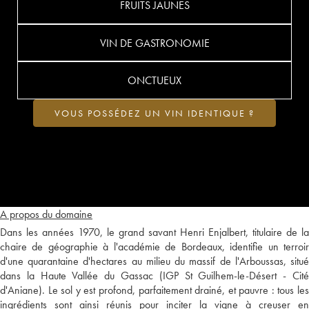
FRUITS JAUNES
VIN DE GASTRONOMIE
ONCTUEUX
VOUS POSSÉDEZ UN VIN IDENTIQUE ?
A propos du domaine
Dans les années 1970, le grand savant Henri Enjalbert, titulaire de la
chaire de géographie à l'académie de Bordeaux, identifie un terroir
d'une quarantaine d'hectares au milieu du massif de l'Arboussas, situé
dans la Haute Vallée du Gassac (IGP St Guilhem-le-Désert - Cité
d'Aniane). Le sol y est profond, parfaitement drainé, et pauvre : tous les
ingrédients sont ainsi réunis pour inciter la vigne à creuser en