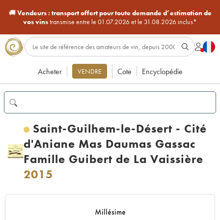
🚚
Vendeurs :
transport offert pour toute demande d’estimation de
vos vins
transmise entre le 01.07.2026 et le 31.08.2026 inclus*
Acheter
Cote
Encyclopédie
VENDRE
Saint-Guilhem-le-Désert - Cité
d'Aniane Mas Daumas Gassac
Famille Guibert de La Vaissière
2015
Millésime