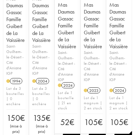
Mas
Mas
Mas
Daumas
Daumas
Daumas
Daumas
Daumas
Gassac
Gassac
Gassac
Gassac
Gassac
Famille
Famille
Famille
Famille
Famille
Guibert
Guibert
Guibert
Guibert
Guibert
de La
de La
de La
de La
de La
Vaissière
Vaissière
Vaissière
Vaissière
Vaissière
Saint-
Saint-
Guilhem-
Guilhem-
Saint-
Saint-
Saint-
le-Désert -
le-Désert -
Guilhem-
Guilhem-
Guilhem-
Cité
Cité
le-Désert -
le-Désert -
le-Désert -
d'Aniane
d'Aniane
Cité
Cité
Cité
IGP
IGP
d'Aniane
d'Aniane
d'Aniane
IGP
IGP
IGP
1994
2004
2024
Lot de 3
Lot de 3
2023
2024
Lot de 1
bouteilles
bouteilles
bouteille
Lot de 1
Lot de 1
| 0
| 0
| 21 en
magnum |
magnum |
enchère
enchère
stock
2 en stock
2 en stock
150
€
135
€
52
€
105
€
105
€
(
mise à
(
mise à
prix
)
prix
)