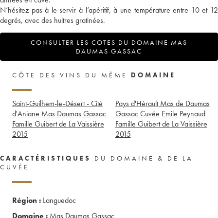
N’hésitez pas à le servir à l’apéritif, à une température entre 10 et 12
degrés, avec des huitres gratinées.
CONSULTER LES COTES DU DOMAINE MAS
DAUMAS GASSAC
CÔTE DES VINS DU MÊME
DOMAINE
Saint-Guilhem-le-Désert - Cité
Pays d'Hérault Mas de Daumas
d'Aniane Mas Daumas Gassac
Gassac Cuvée Emile Peynaud
Famille Guibert de La Vaissière
Famille Guibert de La Vaissière
2015
2015
CARACTÉRISTIQUES
DU DOMAINE & DE LA
CUVÉE
Région :
Languedoc
Domaine :
Mas Daumas Gassac