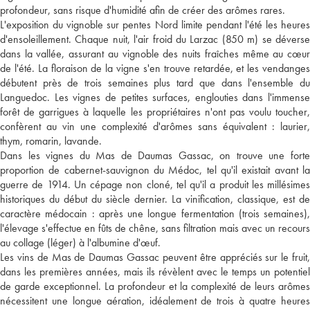
profondeur, sans risque d'humidité afin de créer des arômes rares.
L'exposition du vignoble sur pentes Nord limite pendant l'été les heures
d'ensoleillement. Chaque nuit, l'air froid du Larzac (850 m) se déverse
dans la vallée, assurant au vignoble des nuits fraîches même au cœur
de l'été. La floraison de la vigne s'en trouve retardée, et les vendanges
débutent près de trois semaines plus tard que dans l'ensemble du
Languedoc. Les vignes de petites surfaces, englouties dans l'immense
forêt de garrigues à laquelle les propriétaires n'ont pas voulu toucher,
confèrent au vin une complexité d'arômes sans équivalent : laurier,
thym, romarin, lavande.
Dans les vignes du Mas de Daumas Gassac, on trouve une forte
proportion de cabernet-sauvignon du Médoc, tel qu'il existait avant la
guerre de 1914. Un cépage non cloné, tel qu'il a produit les millésimes
historiques du début du siècle dernier. La vinification, classique, est de
caractère médocain : après une longue fermentation (trois semaines),
l'élevage s'effectue en fûts de chêne, sans filtration mais avec un recours
au collage (léger) à l'albumine d'œuf.
Les vins de Mas de Daumas Gassac peuvent être appréciés sur le fruit,
dans les premières années, mais ils révèlent avec le temps un potentiel
de garde exceptionnel. La profondeur et la complexité de leurs arômes
nécessitent une longue aération, idéalement de trois à quatre heures