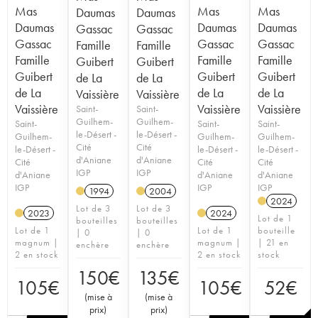
Mas
Mas
Mas
Daumas
Daumas
Daumas
Daumas
Daumas
Gassac
Gassac
Gassac
Gassac
Gassac
Famille
Famille
Famille
Famille
Famille
Guibert
Guibert
Guibert
Guibert
Guibert
de La
de La
de La
de La
de La
Vaissière
Vaissière
Vaissière
Vaissière
Vaissière
Saint-
Saint-
Guilhem-
Guilhem-
Saint-
Saint-
Saint-
le-Désert -
le-Désert -
Guilhem-
Guilhem-
Guilhem-
Cité
Cité
le-Désert -
le-Désert -
le-Désert -
d'Aniane
d'Aniane
Cité
Cité
Cité
IGP
IGP
d'Aniane
d'Aniane
d'Aniane
IGP
IGP
IGP
1994
2004
2024
Lot de 3
Lot de 3
2023
2024
Lot de 1
bouteilles
bouteilles
Lot de 1
Lot de 1
bouteille
| 0
| 0
magnum |
magnum |
| 21 en
enchère
enchère
2 en stock
2 en stock
stock
150
€
135
€
105
€
105
€
52
€
(
mise à
(
mise à
prix
)
prix
)