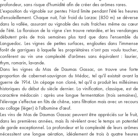
profondeur, sans risque d'humidité afin de créer des arômes rares.
L'exposition du vignoble sur pentes Nord limite pendant l'été les heures
d'ensoleillement. Chaque nuit, l'air froid du Larzac (850 m) se déverse
dans la vallée, assurant au vignoble des nuits fraîches même au cœur
de l'été. La floraison de la vigne s'en trouve retardée, et les vendanges
débutent près de trois semaines plus tard que dans l'ensemble du
Languedoc. Les vignes de petites surfaces, englouties dans l'immense
forêt de garrigues à laquelle les propriétaires n'ont pas voulu toucher,
confèrent au vin une complexité d'arômes sans équivalent : laurier,
thym, romarin, lavande.
Dans les vignes du Mas de Daumas Gassac, on trouve une forte
proportion de cabernet-sauvignon du Médoc, tel qu'il existait avant la
guerre de 1914. Un cépage non cloné, tel qu'il a produit les millésimes
historiques du début du siècle dernier. La vinification, classique, est de
caractère médocain : après une longue fermentation (trois semaines),
l'élevage s'effectue en fûts de chêne, sans filtration mais avec un recours
au collage (léger) à l'albumine d'œuf.
Les vins de Mas de Daumas Gassac peuvent être appréciés sur le fruit,
dans les premières années, mais ils révèlent avec le temps un potentiel
de garde exceptionnel. La profondeur et la complexité de leurs arômes
nécessitent une longue aération, idéalement de trois à quatre heures