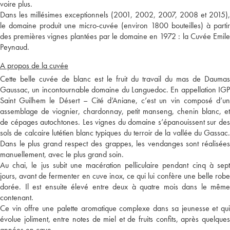
voire plus.
Dans les millésimes exceptionnels (2001, 2002, 2007, 2008 et 2015),
le domaine produit une micro-cuvée (environ 1800 bouteilles) à partir
des premières vignes plantées par le domaine en 1972 : la Cuvée Emile
Peynaud.
A propos de la cuvée
Cette belle cuvée de blanc est le fruit du travail du mas de Daumas
Gaussac, un incontournable domaine du Languedoc. En appellation IGP
Saint Guilhem le Désert – Cité d’Aniane, c’est un vin composé d’un
assemblage de viognier, chardonnay, petit manseng, chenin blanc, et
de cépages autochtones. Les vignes du domaine s’épanouissent sur des
sols de calcaire lutétien blanc typiques du terroir de la vallée du Gassac.
Dans le plus grand respect des grappes, les vendanges sont réalisées
manuellement, avec le plus grand soin.
Au chai, le jus subit une macération pelliculaire pendant cinq à sept
jours, avant de fermenter en cuve inox, ce qui lui confère une belle robe
dorée. Il est ensuite élevé entre deux à quatre mois dans le même
contenant.
Ce vin offre une palette aromatique complexe dans sa jeunesse et qui
évolue joliment, entre notes de miel et de fruits confits, après quelques
années en cave.