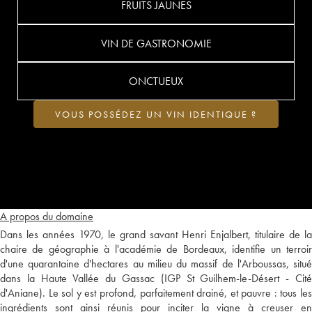
FRUITS JAUNES
VIN DE GASTRONOMIE
ONCTUEUX
VOUS POSSÉDEZ UN VIN IDENTIQUE ?
A propos du domaine
Dans les années 1970, le grand savant Henri Enjalbert, titulaire de la
chaire de géographie à l'académie de Bordeaux, identifie un terroir
d'une quarantaine d'hectares au milieu du massif de l'Arboussas, situé
dans la Haute Vallée du Gassac (IGP St Guilhem-le-Désert - Cité
d'Aniane). Le sol y est profond, parfaitement drainé, et pauvre : tous les
ingrédients sont ainsi réunis pour inciter la vigne à creuser en