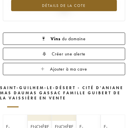
Tendance à la hausse du millésime 2004 en 2026 par rapport à
DÉTAILS DE LA COTE
2025
Vins
du domaine
Créer une alerte
Ajouter à ma cave
SAINT-GUILHEM-LE-DÉSERT - CITÉ D'ANIANE
MAS DAUMAS GASSAC FAMILLE GUIBERT DE
LA VAISSIÈRE EN VENTE
E-
ENCHÈRE
ENCHÈRE
E-
E-