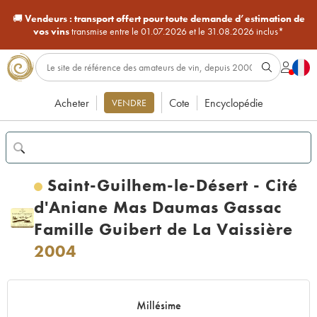
🚚
Vendeurs :
transport offert pour toute demande d’estimation de
vos vins
transmise entre le 01.07.2026 et le 31.08.2026 inclus*
Acheter
Cote
Encyclopédie
VENDRE
Saint-Guilhem-le-Désert - Cité
d'Aniane Mas Daumas Gassac
Famille Guibert de La Vaissière
2004
Millésime