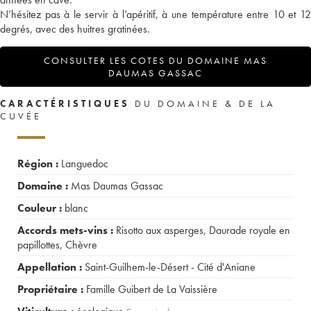
N’hésitez pas à le servir à l’apéritif, à une température entre 10 et 12
degrés, avec des huitres gratinées.
CONSULTER LES COTES DU DOMAINE MAS
DAUMAS GASSAC
CARACTÉRISTIQUES
DU DOMAINE & DE LA
CUVÉE
Région :
Languedoc
Domaine :
Mas Daumas Gassac
Couleur :
blanc
Accords mets-vins :
Risotto aux asperges
,
Daurade royale en
papillottes
,
Chèvre
Appellation :
Saint-Guilhem-le-Désert - Cité d'Aniane
Propriétaire :
Famille Guibert de La Vaissière