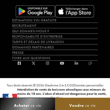
ESTIMATION VIN GRATUITE
RECRUTEMENT
QUI SOMMES-NOUS ?
RESPONSABILITÉ D'ENTREPRISE
TARIFS ET DÉLAIS DE LIVRAISON
DOMAINES PARTENAIRES
PRESSE
FOIRE AUX QUESTIONS
Tous droits réservés © 2026 iDealwine S.A.S.
CGS
Données personnelles
Interdiction de vente de boissons alcooliques aux mineurs de
moins de 18 ans. L'abus d'alcool est dangereux pour la santé,
à consommer avec modération.
La preuve de majorité de l'acheteur est exigée au moment de la vente en
Acheter
ce vin
Vendre
ce vin
ligne. CODE DE LA SANTÉ PUBLIQUE, ART.L.3342-1 et L.3353-3