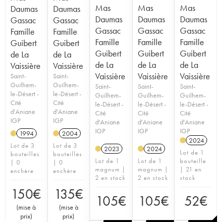
Mas
Mas
Mas
Daumas
Daumas
Daumas
Daumas
Daumas
Gassac
Gassac
Gassac
Gassac
Gassac
Famille
Famille
Famille
Famille
Famille
Guibert
Guibert
Guibert
Guibert
Guibert
de La
de La
de La
de La
de La
Vaissière
Vaissière
Vaissière
Vaissière
Vaissière
Saint-
Saint-
Guilhem-
Guilhem-
Saint-
Saint-
Saint-
le-Désert -
le-Désert -
Guilhem-
Guilhem-
Guilhem-
Cité
Cité
le-Désert -
le-Désert -
le-Désert -
d'Aniane
d'Aniane
Cité
Cité
Cité
IGP
IGP
d'Aniane
d'Aniane
d'Aniane
IGP
IGP
IGP
1994
2004
2024
Lot de 3
Lot de 3
2023
2024
Lot de 1
bouteilles
bouteilles
Lot de 1
Lot de 1
bouteille
| 0
| 0
magnum |
magnum |
| 21 en
enchère
enchère
2 en stock
2 en stock
stock
150
€
135
€
105
€
105
€
52
€
(
mise à
(
mise à
prix
)
prix
)