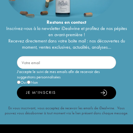
Restons en
contact
Inscrivez-vous à la newsletter iDealwine et profitez de nos pépites
en avant-première !
Recevez directement dans votre boîte mail : nos découvertes du
moment, ventes exclusives, actualités, analyses...
J'accepte le suivi de mes emails afin de recevoir des
suggestions personnalisées
Oui
Non
JE M'INSCRIS
En vous inscrivant, vous acceptez de recevoir les emails de iDealwine. Vous
pouvez vous désabonner à tout moment via le lien présent dans chaque message.