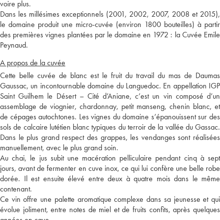
voire plus.
Dans les millésimes exceptionnels (2001, 2002, 2007, 2008 et 2015),
le domaine produit une micro-cuvée (environ 1800 bouteilles) à partir
des premières vignes plantées par le domaine en 1972 : la Cuvée Emile
Peynaud.
A propos de la cuvée
Cette belle cuvée de blanc est le fruit du travail du mas de Daumas
Gaussac, un incontournable domaine du Languedoc. En appellation IGP
Saint Guilhem le Désert – Cité d’Aniane, c’est un vin composé d’un
assemblage de viognier, chardonnay, petit manseng, chenin blanc, et
de cépages autochtones. Les vignes du domaine s’épanouissent sur des
sols de calcaire lutétien blanc typiques du terroir de la vallée du Gassac.
Dans le plus grand respect des grappes, les vendanges sont réalisées
manuellement, avec le plus grand soin.
Au chai, le jus subit une macération pelliculaire pendant cinq à sept
jours, avant de fermenter en cuve inox, ce qui lui confère une belle robe
dorée. Il est ensuite élevé entre deux à quatre mois dans le même
contenant.
Ce vin offre une palette aromatique complexe dans sa jeunesse et qui
évolue joliment, entre notes de miel et de fruits confits, après quelques
années en cave.