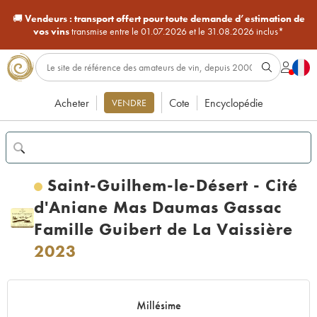
🚚
Vendeurs :
transport offert pour toute demande d’estimation de
vos vins
transmise entre le 01.07.2026 et le 31.08.2026 inclus*
Acheter
Cote
Encyclopédie
VENDRE
Saint-Guilhem-le-Désert - Cité
d'Aniane Mas Daumas Gassac
Famille Guibert de La Vaissière
2023
Millésime