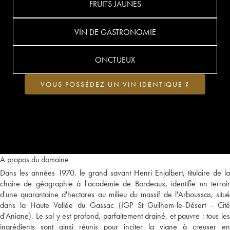
FRUITS JAUNES
VIN DE GASTRONOMIE
ONCTUEUX
VOUS POSSÉDEZ UN VIN IDENTIQUE ?
A propos du domaine
Dans les années 1970, le grand savant Henri Enjalbert, titulaire de la
chaire de géographie à l'académie de Bordeaux, identifie un terroir
d'une quarantaine d'hectares au milieu du massif de l'Arboussas, situé
dans la Haute Vallée du Gassac (IGP St Guilhem-le-Désert - Cité
d'Aniane). Le sol y est profond, parfaitement drainé, et pauvre : tous les
ingrédients sont ainsi réunis pour inciter la vigne à creuser en