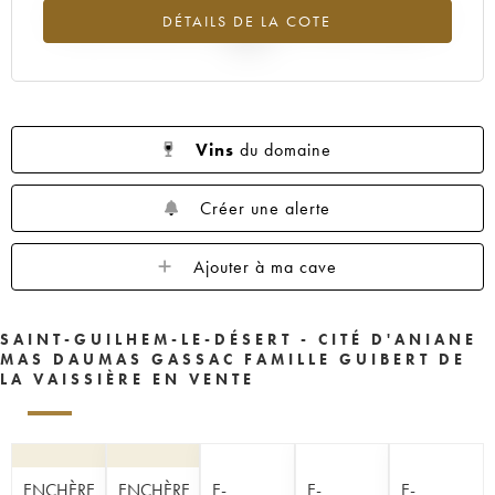
Tendance à la baisse du millésime 2023 en 2026 par rapport à
DÉTAILS DE LA COTE
2025
Vins
du domaine
Créer une alerte
Ajouter à ma cave
SAINT-GUILHEM-LE-DÉSERT - CITÉ D'ANIANE
MAS DAUMAS GASSAC FAMILLE GUIBERT DE
LA VAISSIÈRE EN VENTE
ENCHÈRE
ENCHÈRE
E-
E-
E-