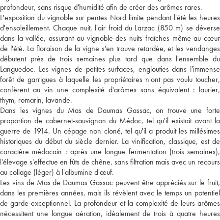
profondeur, sans risque d'humidité afin de créer des arômes rares.
L'exposition du vignoble sur pentes Nord limite pendant l'été les heures
d'ensoleillement. Chaque nuit, l'air froid du Larzac (850 m) se déverse
dans la vallée, assurant au vignoble des nuits fraîches même au cœur
de l'été. La floraison de la vigne s'en trouve retardée, et les vendanges
débutent près de trois semaines plus tard que dans l'ensemble du
Languedoc. Les vignes de petites surfaces, englouties dans l'immense
forêt de garrigues à laquelle les propriétaires n'ont pas voulu toucher,
confèrent au vin une complexité d'arômes sans équivalent : laurier,
thym, romarin, lavande.
Dans les vignes du Mas de Daumas Gassac, on trouve une forte
proportion de cabernet-sauvignon du Médoc, tel qu'il existait avant la
guerre de 1914. Un cépage non cloné, tel qu'il a produit les millésimes
historiques du début du siècle dernier. La vinification, classique, est de
caractère médocain : après une longue fermentation (trois semaines),
l'élevage s'effectue en fûts de chêne, sans filtration mais avec un recours
au collage (léger) à l'albumine d'œuf.
Les vins de Mas de Daumas Gassac peuvent être appréciés sur le fruit,
dans les premières années, mais ils révèlent avec le temps un potentiel
de garde exceptionnel. La profondeur et la complexité de leurs arômes
nécessitent une longue aération, idéalement de trois à quatre heures