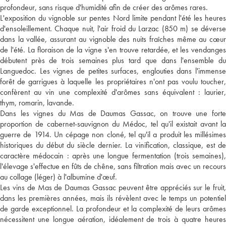
profondeur, sans risque d'humidité afin de créer des arômes rares.
L'exposition du vignoble sur pentes Nord limite pendant l'été les heures
d'ensoleillement. Chaque nuit, l'air froid du Larzac (850 m) se déverse
dans la vallée, assurant au vignoble des nuits fraîches même au cœur
de l'été. La floraison de la vigne s'en trouve retardée, et les vendanges
débutent près de trois semaines plus tard que dans l'ensemble du
Languedoc. Les vignes de petites surfaces, englouties dans l'immense
forêt de garrigues à laquelle les propriétaires n'ont pas voulu toucher,
confèrent au vin une complexité d'arômes sans équivalent : laurier,
thym, romarin, lavande.
Dans les vignes du Mas de Daumas Gassac, on trouve une forte
proportion de cabernet-sauvignon du Médoc, tel qu'il existait avant la
guerre de 1914. Un cépage non cloné, tel qu'il a produit les millésimes
historiques du début du siècle dernier. La vinification, classique, est de
caractère médocain : après une longue fermentation (trois semaines),
l'élevage s'effectue en fûts de chêne, sans filtration mais avec un recours
au collage (léger) à l'albumine d'œuf.
Les vins de Mas de Daumas Gassac peuvent être appréciés sur le fruit,
dans les premières années, mais ils révèlent avec le temps un potentiel
de garde exceptionnel. La profondeur et la complexité de leurs arômes
nécessitent une longue aération, idéalement de trois à quatre heures