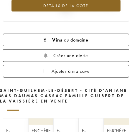
Tendance à la baisse du millésime 1998 en 2026 par rapport à
DÉTAILS DE LA COTE
2025
Vins
du domaine
Créer une alerte
Ajouter à ma cave
SAINT-GUILHEM-LE-DÉSERT - CITÉ D'ANIANE
MAS DAUMAS GASSAC FAMILLE GUIBERT DE
LA VAISSIÈRE EN VENTE
E-
ENCHÈRE
E-
E-
ENCHÈRE