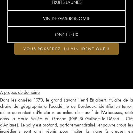
FRUITS JAUNES
VIN DE GASTRONOMIE
ONCTUEUX
VOUS POSSÉDEZ UN VIN IDENTIQUE ?
A propos du domaine
Dans les années 1970, le grand savant Henri Enjalbert, titulaire de la
chaire de géographie à l'académie de Bordeaux, identifie un terroir
d'une quarantaine d'hectares au milieu du massif de l'Arboussas, situé
dans la Haute Vallée du Gassac (IGP St Guilhem-le-Désert - Cité
d'Aniane). Le sol y est profond, parfaitement drainé, et pauvre : tous les
ingrédients sont ainsi réunis pour inciter la vigne à creuser en