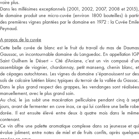
voire plus.
Dans les millésimes exceptionnels (2001, 2002, 2007, 2008 et 2015),
le domaine produit une micro-cuvée (environ 1800 bouteilles) à partir
des premières vignes plantées par le domaine en 1972 : la Cuvée Emile
Peynaud.
A propos de la cuvée
Cette belle cuvée de blanc est le fruit du travail du mas de Daumas
Gaussac, un incontournable domaine du Languedoc. En appellation IGP
Saint Guilhem le Désert – Cité d’Aniane, c’est un vin composé d’un
assemblage de viognier, chardonnay, petit manseng, chenin blanc, et
de cépages autochtones. Les vignes du domaine s’épanouissent sur des
sols de calcaire lutétien blanc typiques du terroir de la vallée du Gassac.
Dans le plus grand respect des grappes, les vendanges sont réalisées
manuellement, avec le plus grand soin.
Au chai, le jus subit une macération pelliculaire pendant cinq à sept
jours, avant de fermenter en cuve inox, ce qui lui confère une belle robe
dorée. Il est ensuite élevé entre deux à quatre mois dans le même
contenant.
Ce vin offre une palette aromatique complexe dans sa jeunesse et qui
évolue joliment, entre notes de miel et de fruits confits, après quelques
années en cave.