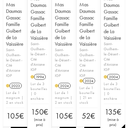
Mas
Mas
Mas
Daumas
Daumas
Daumas
Daumas
Daumas
Gassac
Gassac
Gassac
Gassac
Gassac
Famille
Famille
Famille
Famille
Famille
Guibert
Guibert
Guibert
Guibert
Guibert
de La
de La
de La
de La
de La
Vaissière
Vaissière
Vaissière
Vaissière
Vaissière
Saint-
Saint-
Guilhem-
Guilhem-
Saint-
Saint-
Saint-
le-Désert -
le-Désert -
Guilhem-
Guilhem-
Guilhem-
Cité
Cité
le-Désert -
le-Désert -
le-Désert -
d'Aniane
d'Aniane
Cité
Cité
Cité
IGP
IGP
d'Aniane
d'Aniane
d'Aniane
IGP
IGP
IGP
1994
2004
2024
Lot de 3
Lot de 3
2023
2024
Lot de 1
bouteilles
bouteilles
Lot de 1
Lot de 1
bouteille
| 0
| 0
magnum |
magnum |
| 21 en
enchère
enchère
2 en stock
2 en stock
stock
150
€
135
€
105
€
105
€
52
€
(
mise à
(
mise à
prix
)
prix
)