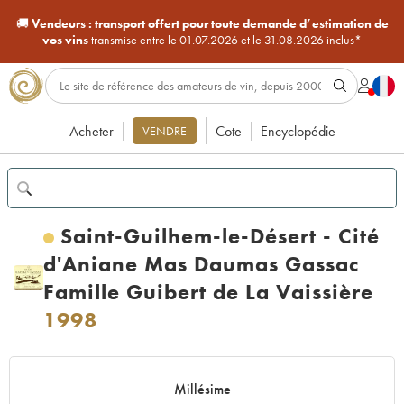
🚚
Vendeurs :
transport offert pour toute demande d’estimation de
vos vins
transmise entre le 01.07.2026 et le 31.08.2026 inclus*
Acheter
Cote
Encyclopédie
VENDRE
Saint-Guilhem-le-Désert - Cité
d'Aniane Mas Daumas Gassac
Famille Guibert de La Vaissière
1998
Millésime