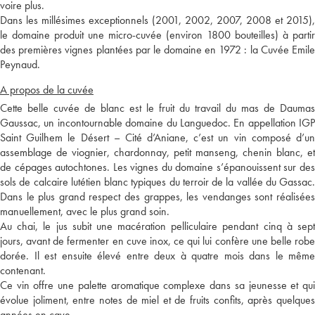
voire plus.
Dans les millésimes exceptionnels (2001, 2002, 2007, 2008 et 2015),
le domaine produit une micro-cuvée (environ 1800 bouteilles) à partir
des premières vignes plantées par le domaine en 1972 : la Cuvée Emile
Peynaud.
A propos de la cuvée
Cette belle cuvée de blanc est le fruit du travail du mas de Daumas
Gaussac, un incontournable domaine du Languedoc. En appellation IGP
Saint Guilhem le Désert – Cité d’Aniane, c’est un vin composé d’un
assemblage de viognier, chardonnay, petit manseng, chenin blanc, et
de cépages autochtones. Les vignes du domaine s’épanouissent sur des
sols de calcaire lutétien blanc typiques du terroir de la vallée du Gassac.
Dans le plus grand respect des grappes, les vendanges sont réalisées
manuellement, avec le plus grand soin.
Au chai, le jus subit une macération pelliculaire pendant cinq à sept
jours, avant de fermenter en cuve inox, ce qui lui confère une belle robe
dorée. Il est ensuite élevé entre deux à quatre mois dans le même
contenant.
Ce vin offre une palette aromatique complexe dans sa jeunesse et qui
évolue joliment, entre notes de miel et de fruits confits, après quelques
années en cave.