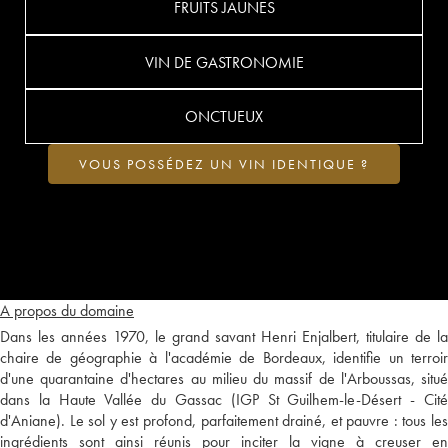
FRUITS JAUNES
VIN DE GASTRONOMIE
ONCTUEUX
VOUS POSSÉDEZ UN VIN IDENTIQUE ?
A propos du domaine
Dans les années 1970, le grand savant Henri Enjalbert, titulaire de la
chaire de géographie à l'académie de Bordeaux, identifie un terroir
d'une quarantaine d'hectares au milieu du massif de l'Arboussas, situé
dans la Haute Vallée du Gassac (IGP St Guilhem-le-Désert - Cité
d'Aniane). Le sol y est profond, parfaitement drainé, et pauvre : tous les
ingrédients sont ainsi réunis pour inciter la vigne à creuser en