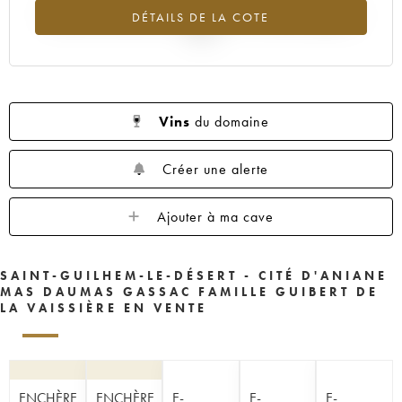
Tendance à la baisse du millésime 2022 en 2026 par rapport à
DÉTAILS DE LA COTE
2025
Vins
du domaine
Créer une alerte
Ajouter à ma cave
SAINT-GUILHEM-LE-DÉSERT - CITÉ D'ANIANE
MAS DAUMAS GASSAC FAMILLE GUIBERT DE
LA VAISSIÈRE EN VENTE
ENCHÈRE
ENCHÈRE
E-
E-
E-