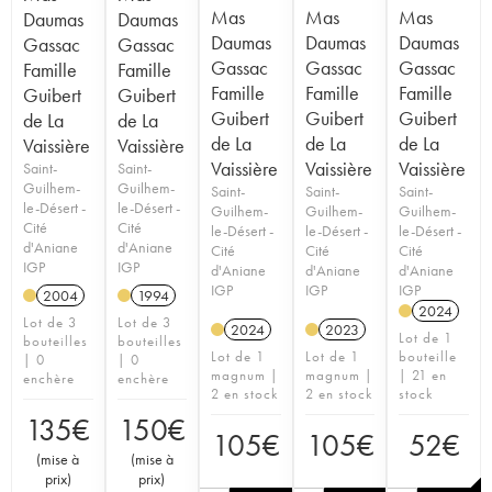
Mas
Mas
Mas
Daumas
Daumas
Daumas
Daumas
Daumas
Gassac
Gassac
Gassac
Gassac
Gassac
Famille
Famille
Famille
Famille
Famille
Guibert
Guibert
Guibert
Guibert
Guibert
de La
de La
de La
de La
de La
Vaissière
Vaissière
Vaissière
Vaissière
Vaissière
Saint-
Saint-
Guilhem-
Guilhem-
Saint-
Saint-
Saint-
le-Désert -
le-Désert -
Guilhem-
Guilhem-
Guilhem-
Cité
Cité
le-Désert -
le-Désert -
le-Désert -
d'Aniane
d'Aniane
Cité
Cité
Cité
IGP
IGP
d'Aniane
d'Aniane
d'Aniane
IGP
IGP
IGP
2004
1994
2024
Lot de 3
Lot de 3
2024
2023
Lot de 1
bouteilles
bouteilles
Lot de 1
Lot de 1
bouteille
| 0
| 0
magnum |
magnum |
| 21 en
enchère
enchère
2 en stock
2 en stock
stock
135
€
150
€
105
€
105
€
52
€
(
mise à
(
mise à
prix
)
prix
)