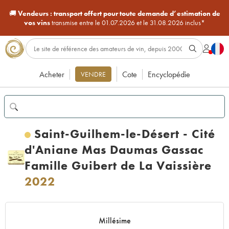
🚚
Vendeurs :
transport offert pour toute demande d’estimation de
vos vins
transmise entre le 01.07.2026 et le 31.08.2026 inclus*
Acheter
Cote
Encyclopédie
VENDRE
Saint-Guilhem-le-Désert - Cité
d'Aniane Mas Daumas Gassac
Famille Guibert de La Vaissière
2022
Millésime