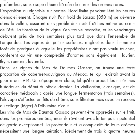
profondeur, sans risque d'humidité afin de créer des arômes rares.
L'exposition du vignoble sur pentes Nord limite pendant l'été les heures
d'ensoleillement. Chaque nuit, l'air froid du Larzac (850 m) se déverse
dans la vallée, assurant au vignoble des nuits fraîches même au cœur
de l'été. La floraison de la vigne s'en trouve retardée, et les vendanges
débutent près de trois semaines plus tard que dans l'ensemble du
Languedoc. Les vignes de petites surfaces, englouties dans l'immense
forêt de garrigues à laquelle les propriétaires n'ont pas voulu toucher,
confèrent au vin une complexité d'arômes sans équivalent : laurier,
thym, romarin, lavande.
Dans les vignes du Mas de Daumas Gassac, on trouve une forte
proportion de cabernet-sauvignon du Médoc, tel qu'il existait avant la
guerre de 1914. Un cépage non cloné, tel qu'il a produit les millésimes
historiques du début du siècle dernier. La vinification, classique, est de
caractère médocain : après une longue fermentation (trois semaines),
l'élevage s'effectue en fûts de chêne, sans filtration mais avec un recours
au collage (léger) à l'albumine d'œuf.
Les vins de Mas de Daumas Gassac peuvent être appréciés sur le fruit,
dans les premières années, mais ils révèlent avec le temps un potentiel
de garde exceptionnel. La profondeur et la complexité de leurs arômes
nécessitent une longue aération, idéalement de trois à quatre heures