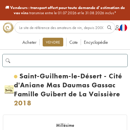
🚚
Vendeurs :
transport offert pour toute demande d’estimation de
vos vins
transmise entre le 01.07.2026 et le 31.08.2026 inclus*
Acheter
Cote
Encyclopédie
VENDRE
Saint-Guilhem-le-Désert - Cité
d'Aniane Mas Daumas Gassac
Famille Guibert de La Vaissière
2018
Millésime