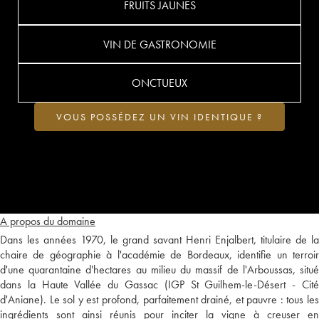
FRUITS JAUNES
VIN DE GASTRONOMIE
ONCTUEUX
VOUS POSSÉDEZ UN VIN IDENTIQUE ?
A propos du domaine
Dans les années 1970, le grand savant Henri Enjalbert, titulaire de la
chaire de géographie à l'académie de Bordeaux, identifie un terroir
d'une quarantaine d'hectares au milieu du massif de l'Arboussas, situé
dans la Haute Vallée du Gassac (IGP St Guilhem-le-Désert - Cité
d'Aniane). Le sol y est profond, parfaitement drainé, et pauvre : tous les
ingrédients sont ainsi réunis pour inciter la vigne à creuser en