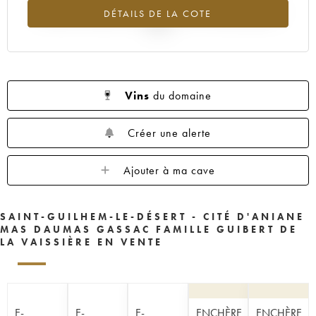
Tendance à la baisse du millésime 2018 en 2026 par rapport à
DÉTAILS DE LA COTE
2025
Vins
du domaine
Créer une alerte
Ajouter à ma cave
SAINT-GUILHEM-LE-DÉSERT - CITÉ D'ANIANE
MAS DAUMAS GASSAC FAMILLE GUIBERT DE
LA VAISSIÈRE EN VENTE
E-
E-
E-
ENCHÈRE
ENCHÈRE