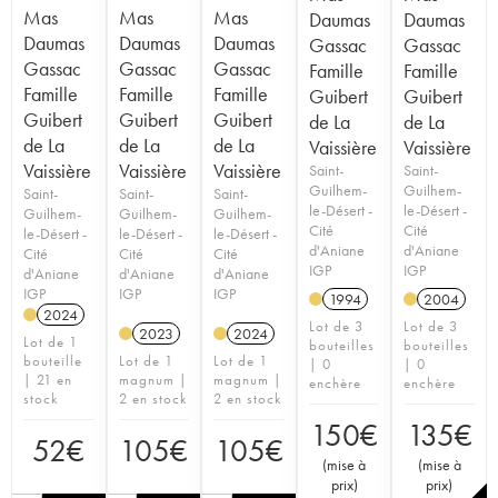
Mas
Mas
Mas
Daumas
Daumas
Daumas
Daumas
Daumas
Gassac
Gassac
Gassac
Gassac
Gassac
Famille
Famille
Famille
Famille
Famille
Guibert
Guibert
Guibert
Guibert
Guibert
de La
de La
de La
de La
de La
Vaissière
Vaissière
Vaissière
Vaissière
Vaissière
Saint-
Saint-
Guilhem-
Guilhem-
Saint-
Saint-
Saint-
le-Désert -
le-Désert -
Guilhem-
Guilhem-
Guilhem-
Cité
Cité
le-Désert -
le-Désert -
le-Désert -
d'Aniane
d'Aniane
Cité
Cité
Cité
IGP
IGP
d'Aniane
d'Aniane
d'Aniane
IGP
IGP
IGP
1994
2004
2024
Lot de 3
Lot de 3
2023
2024
Lot de 1
bouteilles
bouteilles
bouteille
Lot de 1
Lot de 1
| 0
| 0
| 21 en
magnum |
magnum |
enchère
enchère
stock
2 en stock
2 en stock
150
€
135
€
52
€
105
€
105
€
(
mise à
(
mise à
prix
)
prix
)