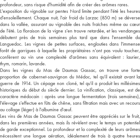
profondeur, sans risque d'humidité afin de créer des arômes rares.
L'exposition du vignoble sur pentes Nord limite pendant l'été les heures
d'ensoleillement. Chaque nuit, l'air froid du Larzac (850 m) se déverse
dans la vallée, assurant au vignoble des nuits fraîches même au cœur
de l'été. La floraison de la vigne s'en trouve retardée, et les vendanges
débutent près de trois semaines plus tard que dans l'ensemble du
Languedoc. Les vignes de petites surfaces, englouties dans l'immense
forêt de garrigues à laquelle les propriétaires n'ont pas voulu toucher,
confèrent au vin une complexité d'arômes sans équivalent : laurier,
thym, romarin, lavande.
Dans les vignes du Mas de Daumas Gassac, on trouve une forte
proportion de cabernet-sauvignon du Médoc, tel qu'il existait avant la
guerre de 1914. Un cépage non cloné, tel qu'il a produit les millésimes
historiques du début du siècle dernier. La vinification, classique, est de
caractère médocain : après une longue fermentation (trois semaines),
l'élevage s'effectue en fûts de chêne, sans filtration mais avec un recours
au collage (léger) à l'albumine d'œuf.
Les vins de Mas de Daumas Gassac peuvent être appréciés sur le fruit,
dans les premières années, mais ils révèlent avec le temps un potentiel
de garde exceptionnel. La profondeur et la complexité de leurs arômes
nécessitent une longue aération, idéalement de trois à quatre heures