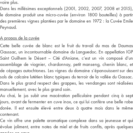
voire plus.
Dans les millésimes exceptionnels (2001, 2002, 2007, 2008 et 2015),
le domaine produit une micro-cuvée (environ 1800 bouteilles) à partir
des premières vignes plantées par le domaine en 1972 : la Cuvée Emile
Peynaud.
A propos de la cuvée
Cette belle cuvée de blanc est le fruit du travail du mas de Daumas
Gaussac, un incontournable domaine du Languedoc. En appellation IGP
Saint Guilhem le Désert – Cité d’Aniane, c’est un vin composé d’un
assemblage de viognier, chardonnay, petit manseng, chenin blanc, et
de cépages autochtones. Les vignes du domaine s’épanouissent sur des
sols de calcaire lutétien blanc typiques du terroir de la vallée du Gassac.
Dans le plus grand respect des grappes, les vendanges sont réalisées
manuellement, avec le plus grand soin.
Au chai, le jus subit une macération pelliculaire pendant cinq à sept
jours, avant de fermenter en cuve inox, ce qui lui confère une belle robe
dorée. Il est ensuite élevé entre deux à quatre mois dans le même
contenant.
Ce vin offre une palette aromatique complexe dans sa jeunesse et qui
évolue joliment, entre notes de miel et de fruits confits, après quelques
années en cave.