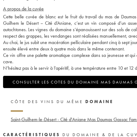
A propos de la cuvée
Cette belle cuvée de blanc est le fruit du travail du mas de Daum
Guilhem le Désert – Cité d’Aniane, c’est un vin composé d’un ass
autochtones. Les vignes du domaine s’épanouissent sur des sols de calc
respect des grappes, les vendanges sont réalisées manuellement, avec 
Au chai, le jus subit une macération pelliculaire pendant cinq à sept jou
ensuite élevé entre deux à quatre mois dans le même contenant.
Ce vin offre une palette aromatique complexe dans sa jeunesse et qui é
cave.
N’hésitez pas à le servir à l’apéritif, à une température entre 10 et 12 
CONSULTER LES COTES DU DOMAINE MAS DAUMAS 
CÔTE DES VINS DU MÊME
DOMAINE
Saint-Guilhem-le-Désert - Cité d'Aniane Mas Daumas Gassac Famil
CARACTÉRISTIQUES
DU DOMAINE & DE LA CU