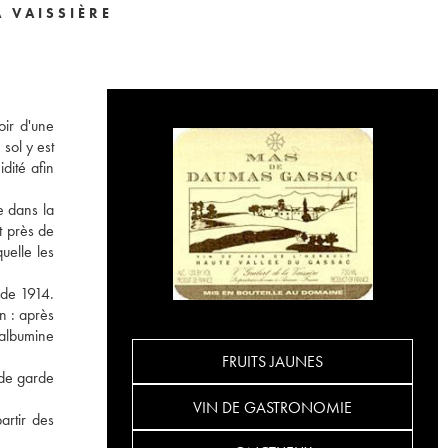
A VAISSIÈRE
oir d'une
sol y est
dité afin
e dans la
t près de
uelle les
 de 1914.
in : après
'albumine
FRUITS JAUNES
 de garde
VIN DE GASTRONOMIE
artir des