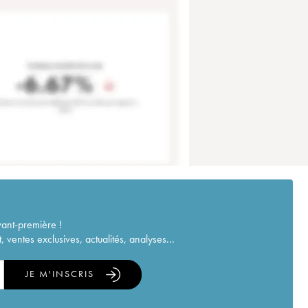
vant-première !
ventes exclusives, actualités, analyses...
JE M'INSCRIS