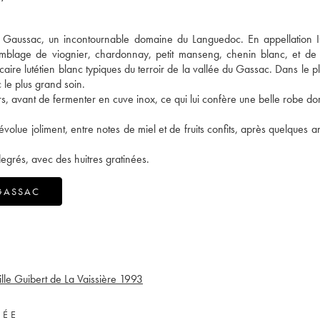
as Gaussac, un incontournable domaine du Languedoc. En appellation 
emblage de viognier, chardonnay, petit manseng, chenin blanc, et de
aire lutétien blanc typiques du terroir de la vallée du Gassac. Dans le p
le plus grand soin.
rs, avant de fermenter en cuve inox, ce qui lui confère une belle robe dor
volue joliment, entre notes de miel et de fruits confits, après quelques 
degrés, avec des huitres gratinées.
GASSAC
le Guibert de La Vaissière
1993
VÉE