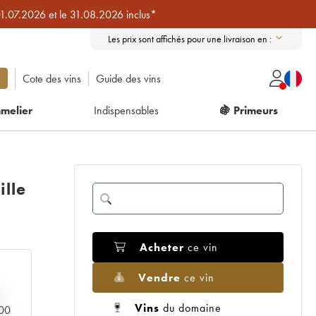
01.07.2026 et le 31.08.2026 inclus*
Les prix sont affichés pour une livraison en :
Cote des vins
Guide des vins
melier
Indispensables
🍇 Primeurs
lle
Acheter
ce vin
Vendre
ce vin
Vins
du domaine
000