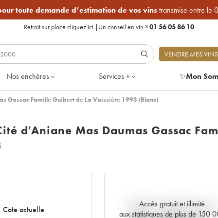
 pour toute demande d’estimation de vos vins
transmise entre le 
Retrait sur place
cliquez ici
|
Un conseil en vin ?
01 56 05 86 10
VENDRE MES VINS
Nos enchères
Services +
✨
Mon Som
as Gassac Famille Guibert de La Vaissière 1993 (Blanc)
 Cité d'Aniane Mas Daumas Gassac Fami
3
Accès gratuit et illimité
Tendance actuelle de la cote
Cote actuelle
aux statistiques de plus de 150 