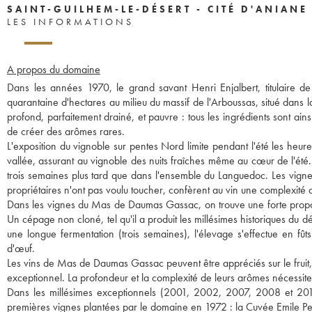
SAINT-GUILHEM-LE-DÉSERT - CITÉ D'ANIANE
LES INFORMATIONS
A propos du domaine
Dans les années 1970, le grand savant Henri Enjalbert, titulaire de
quarantaine d'hectares au milieu du massif de l'Arboussas, situé dans 
profond, parfaitement drainé, et pauvre : tous les ingrédients sont ains
de créer des arômes rares.
L'exposition du vignoble sur pentes Nord limite pendant l'été les heur
vallée, assurant au vignoble des nuits fraîches même au cœur de l'été.
trois semaines plus tard que dans l'ensemble du Languedoc. Les vignes
propriétaires n'ont pas voulu toucher, confèrent au vin une complexité 
Dans les vignes du Mas de Daumas Gassac, on trouve une forte proport
Un cépage non cloné, tel qu'il a produit les millésimes historiques du dé
une longue fermentation (trois semaines), l'élevage s'effectue en fût
d'œuf.
Les vins de Mas de Daumas Gassac peuvent être appréciés sur le fruit,
exceptionnel. La profondeur et la complexité de leurs arômes nécessite
Dans les millésimes exceptionnels (2001, 2002, 2007, 2008 et 2015
premières vignes plantées par le domaine en 1972 : la Cuvée Emile P