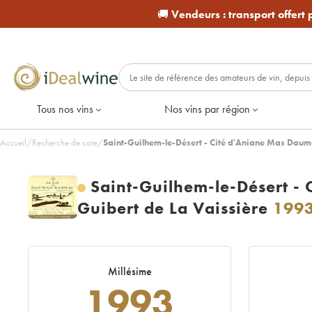
🚚
Vendeurs :
transport offert
Tous nos vins
Nos vins par région
Accueil
/
Recherche de cote
/
Saint-Guilhem-le-Désert - Cité d'Aniane Mas Daum
Saint-Guilhem-le-Désert -
Guibert de La Vaissière
199
Millésime
1993