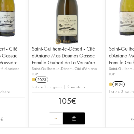
rt - Cité
Saint-Guilhem-le-Désert - Cité
Saint-Guilh
s Gassac
d'Aniane Mas Daumas Gassac
d'Aniane M
Vaissière
Famille Guibert de La Vaissière
Famille Guib
ité d'Aniane
Saint-Guilhem-le-Désert - Cité d'Aniane
Saint-Guilhem-
IGP
IGP
2023
1994
Lot de 1 magnum | 2 en stock
nchère
Lot de 3 bout
105
€
5
€
Pr