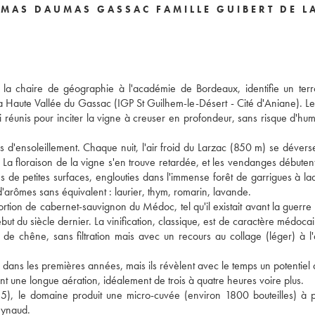
 MAS DAUMAS GASSAC FAMILLE GUIBERT DE L
 la chaire de géographie à l'académie de Bordeaux, identifie un terr
la Haute Vallée du Gassac (IGP St Guilhem-le-Désert - Cité d'Aniane). Le 
i réunis pour inciter la vigne à creuser en profondeur, sans risque d'humi
es d'ensoleillement. Chaque nuit, l'air froid du Larzac (850 m) se dévers
 La floraison de la vigne s'en trouve retardée, et les vendanges débuten
 de petites surfaces, englouties dans l'immense forêt de garrigues à laq
d'arômes sans équivalent : laurier, thym, romarin, lavande.
ion de cabernet-sauvignon du Médoc, tel qu'il existait avant la guerre
but du siècle dernier. La vinification, classique, est de caractère médoca
s de chêne, sans filtration mais avec un recours au collage (léger) à l
 dans les premières années, mais ils révèlent avec le temps un potentiel
nt une longue aération, idéalement de trois à quatre heures voire plus.
), le domaine produit une micro-cuvée (environ 1800 bouteilles) à p
eynaud.