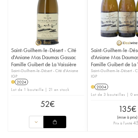
Saint-Guilhem-le-Désert - Cité
Saint-Guilhem-le-Dése
d'Aniane Mas Daumas Gassac
d'Aniane Mas Dauma
Famille Guibert de La Vaissière
Famille Guibert de La 
Saint-Guilhem-le-Désert - Cité d'Aniane
Saint-Guilhem-le-Désert - C
IGP
IGP
2024
2004
Lot de 1 bouteille | 21 en stock
Lot de 3 bouteilles | 0 e
52
€
135
€
(
mise à prix
)
4
Prix à l'unité