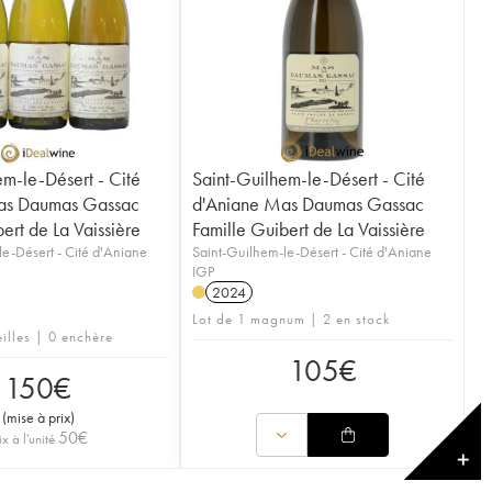
em-le-Désert - Cité
Saint-Guilhem-le-Désert - Cité
as Daumas Gassac
d'Aniane Mas Daumas Gassac
ert de La Vaissière
Famille Guibert de La Vaissière
le-Désert - Cité d'Aniane
Saint-Guilhem-le-Désert - Cité d'Aniane
IGP
2024
Lot de 1 magnum | 2 en stock
eilles | 0 enchère
105
€
150
€
(
mise à prix
)
50
€
ix à l'unité
✕