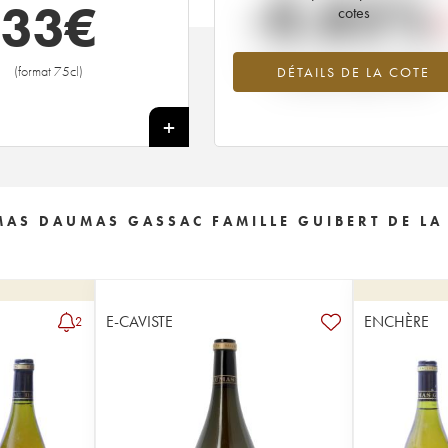
-0.85%
33
€
cotes
Tendance à la baisse du millésime 1
(format 75cl)
DÉTAILS DE LA COTE
en 2026 par rapport à 2025
+
 MAS DAUMAS GASSAC FAMILLE GUIBERT DE LA
E-CAVISTE
ENCHÈRE
2