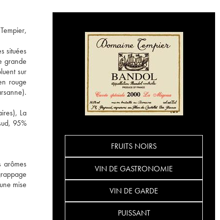
 Tempier,
s situées
ne grande
luent sur
en rouge
arsanne).
ires), La
 sud, 95%
FRUITS NOIRS
es arômes
VIN DE GASTRONOMIE
égrappage
'une mise
VIN DE GARDE
PUISSANT