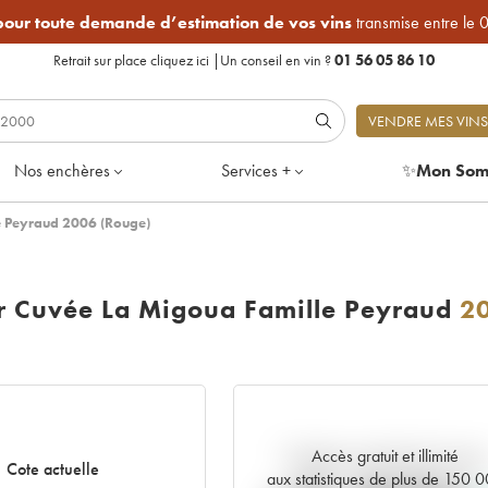
 pour toute demande d’estimation de vos vins
transmise entre le 
Retrait sur place
cliquez ici
|
Un conseil en vin ?
01 56 05 86 10
VENDRE MES VINS
Nos enchères
Services +
✨
Mon Som
e Peyraud 2006 (Rouge)
 Cuvée La Migoua Famille Peyraud
2
Accès gratuit et illimité
Tendance actuelle de la cote
Cote actuelle
aux statistiques de plus de 150 