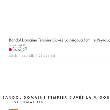
Bandol Domaine Tempier Cuvée La Migoua Famille Peyrau
Bandol AOC
2022
A
Lot de 1 bouteille | 25 en stock
BANDOL DOMAINE TEMPIER CUVÉE LA MIGOU
LES INFORMATIONS