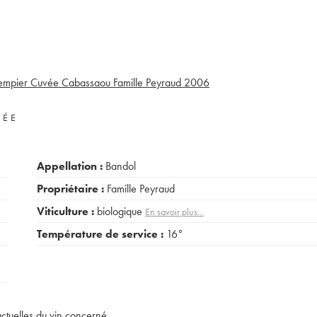
empier Cuvée Cabassaou Famille Peyraud
2006
VÉE
Appellation :
Bandol
Propriétaire :
Famille Peyraud
Viticulture :
biologique
En savoir plus...
Température de service :
16°
actuelles du vin concerné.