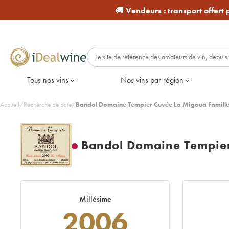
🚚
Vendeurs :
transport offert
Tous nos vins
Nos vins par région
Accueil
/
Recherche de cote
/
Bandol Domaine Tempier Cuvée La Migoua Famill
Bandol Domaine Tempier
Millésime
2006