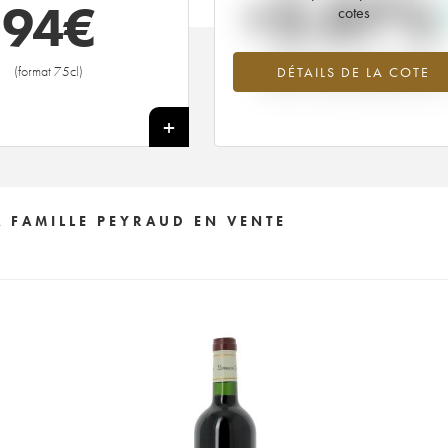
+2.07%
94
€
cotes
Tendance à la hausse du millésime
(format 75cl)
DÉTAILS DE LA COTE
2006 en 2026 par rapport à 202
+
 FAMILLE PEYRAUD EN VENTE