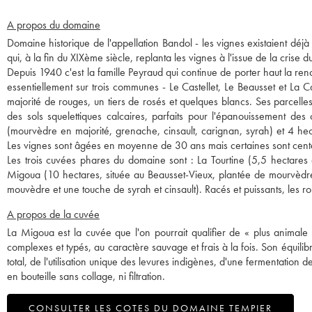
A propos du domaine
Domaine historique de l'appellation Bandol - les vignes existaient déj
qui, à la fin du XIXème siècle, replanta les vignes à l'issue de la crise d
Depuis 1940 c'est la famille Peyraud qui continue de porter haut la re
essentiellement sur trois communes - Le Castellet, Le Beausset et La 
majorité de rouges, un tiers de rosés et quelques blancs. Ses parcelle
des sols squelettiques calcaires, parfaits pour l'épanouissement
(mourvèdre en majorité, grenache, cinsault, carignan, syrah) et 4 hec
Les vignes sont âgées en moyenne de 30 ans mais certaines sont cent
Les trois cuvées phares du domaine sont : La Tourtine (5,5 hectares 
Migoua (10 hectares, située au Beausset-Vieux, plantée de mourvèdre
mouvèdre et une touche de syrah et cinsault). Racés et puissants, les 
A propos de la cuvée
La Migoua est la cuvée que l'on pourrait qualifier de « plus animale
complexes et typés, au caractère sauvage et frais à la fois. Son équilib
total, de l'utilisation unique des levures indigènes, d'une fermentatio
en bouteille sans collage, ni filtration.
CONSULTER LES COTES DU DOMAINE TEMPIER