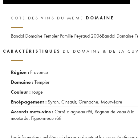
CÔTE DES VINS DU MÊME
DOMAINE
Bandol Domaine Tempier Famille Peyraud
2006
Bandol Domaine T
CARACTÉRISTIQUES
DU DOMAINE & DE LA CU
Région :
Provence
Domaine :
Tempier
Couleur :
rouge
Encépagement :
Syrah
,
Cinsault
,
Grenache
,
Mourvèdre
Accords mets-vins :
Carré d agneau rôti
,
Rognon de veau à la
moutarde
,
Pigeonneau rôti
Les informations publiées ci-dessus présentent les caractéristiques 