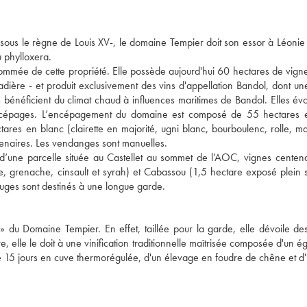
à sous le règne de Louis XV-, le domaine Tempier doit son essor à Léonie
u phylloxera.
nommée de cette propriété. Elle possède aujourd'hui 60 hectares de vigne
Cadière - et produit exclusivement des vins d'appellation Bandol, dont u
s bénéficient du climat chaud à influences maritimes de Bandol. Elles évo
 des cépages. L’encépagement du domaine est composé de 55 hectares 
tares en blanc (clairette en majorité, ugni blanc, bourboulenc, rolle, m
enaires. Les vendanges sont manuelles.
d’une parcelle située au Castellet au sommet de l’AOC, vignes centena
, grenache, cinsault et syrah) et Cabassou (1,5 hectare exposé plein
rouges sont destinés à une longue garde.
 » du Domaine Tempier. En effet, taillée pour la garde, elle dévoile d
re, elle le doit à une vinification traditionnelle maîtrisée composée d'un 
n de 15 jours en cuve thermorégulée, d'un élevage en foudre de chêne et d