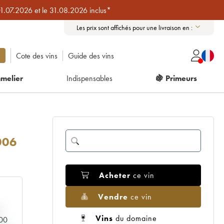
01.07.2026 et le 31.08.2026 inclus*
Les prix sont affichés pour une livraison en :
Cote des vins
Guide des vins
melier
Indispensables
🍇 Primeurs
006
Acheter
ce vin
Vendre
ce vin
Vins
du domaine
000