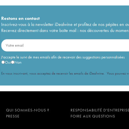
Restons en
contact
Inscrivez-vous à la newsletter iDealwine et profitez de nos pépites en a
Recevez directement dans votre boîte mail : nos découvertes du moment, 
J'accepte le suivi de mes emails afin de recevoir des suggestions personnalisées
Oui
Non
En vous inscrivant, vous acceptez de recevoir les emails de iDealwine. Vous pouvez 
QUI SOMMES-NOUS ?
RESPONSABILITÉ D'ENTREPRIS
PRESSE
FOIRE AUX QUESTIONS