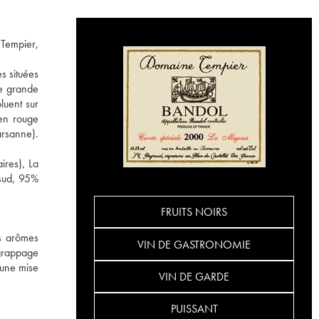
 Tempier,
s situées
ne grande
luent sur
en rouge
arsanne).
ires), La
 sud, 95%
FRUITS NOIRS
es arômes
VIN DE GASTRONOMIE
égrappage
'une mise
VIN DE GARDE
PUISSANT