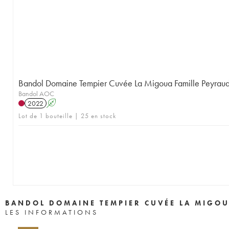
Bandol Domaine Tempier Cuvée La Migoua Famille Peyrau
Bandol AOC
2022
A
Lot de 1 bouteille | 25 en stock
BANDOL DOMAINE TEMPIER CUVÉE LA MIGOU
LES INFORMATIONS