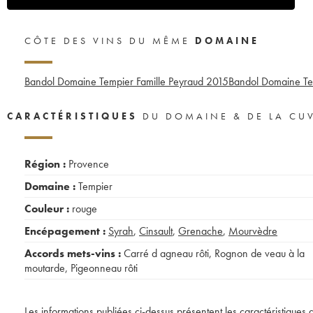
CÔTE DES VINS DU MÊME
DOMAINE
Bandol Domaine Tempier Famille Peyraud
2015
Bandol Domaine Te
CARACTÉRISTIQUES
DU DOMAINE & DE LA CU
Région :
Provence
Domaine :
Tempier
Couleur :
rouge
Encépagement :
Syrah
,
Cinsault
,
Grenache
,
Mourvèdre
Accords mets-vins :
Carré d agneau rôti
,
Rognon de veau à la
moutarde
,
Pigeonneau rôti
Les informations publiées ci-dessus présentent les caractéristiques 