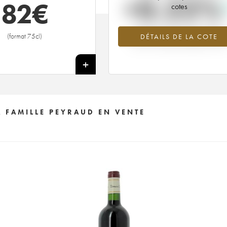
+0.22%
82
€
cotes
Tendance à la hausse du millésime
(format 75cl)
DÉTAILS DE LA COTE
2015 en 2026 par rapport à 2025
+
 FAMILLE PEYRAUD EN VENTE