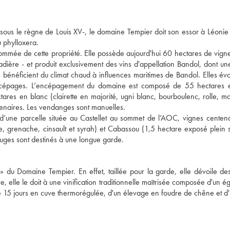
à sous le règne de Louis XV-, le domaine Tempier doit son essor à Léonie
u phylloxera.
nommée de cette propriété. Elle possède aujourd'hui 60 hectares de vigne
Cadière - et produit exclusivement des vins d'appellation Bandol, dont u
s bénéficient du climat chaud à influences maritimes de Bandol. Elles évo
 des cépages. L’encépagement du domaine est composé de 55 hectares 
tares en blanc (clairette en majorité, ugni blanc, bourboulenc, rolle, m
enaires. Les vendanges sont manuelles.
d’une parcelle située au Castellet au sommet de l’AOC, vignes centena
, grenache, cinsault et syrah) et Cabassou (1,5 hectare exposé plein
rouges sont destinés à une longue garde.
 » du Domaine Tempier. En effet, taillée pour la garde, elle dévoile d
re, elle le doit à une vinification traditionnelle maîtrisée composée d'un 
n de 15 jours en cuve thermorégulée, d'un élevage en foudre de chêne et d