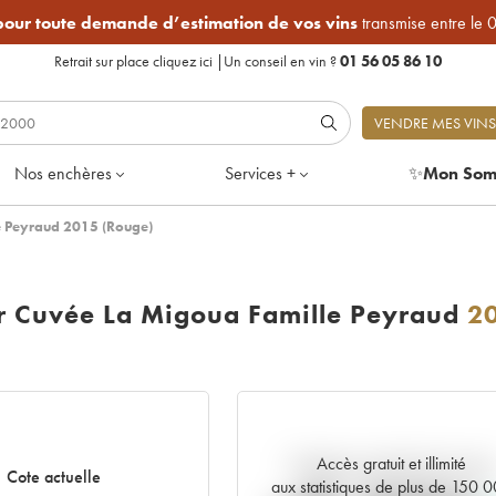
 pour toute demande d’estimation de vos vins
transmise entre le 
Retrait sur place
cliquez ici
|
Un conseil en vin ?
01 56 05 86 10
VENDRE MES VINS
Nos enchères
Services +
✨
Mon Som
e Peyraud 2015 (Rouge)
 Cuvée La Migoua Famille Peyraud
2
Accès gratuit et illimité
Tendance actuelle de la cote
Cote actuelle
aux statistiques de plus de 150 