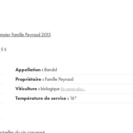
mpier Famille Peyraud
2015
VÉE
Appellation :
Bandol
Propriétaire :
Famille Peyraud
Viticulture :
biologique
En savoir plus...
Température de service :
16°
actuelles du vin concerné.