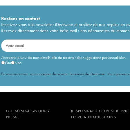
Restons en
contact
Inscrivez-vous à la newsletter iDealwine et profitez de nos pépites en a
Recevez directement dans votre boîte mail : nos découvertes du moment, 
J'accepte le suivi de mes emails afin de recevoir des suggestions personnalisées
Oui
Non
En vous inscrivant, vous acceptez de recevoir les emails de iDealwine. Vous pouvez 
QUI SOMMES-NOUS ?
RESPONSABILITÉ D'ENTREPRIS
PRESSE
FOIRE AUX QUESTIONS