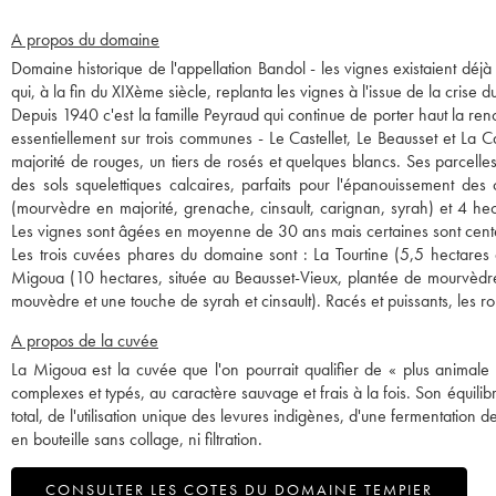
A propos du domaine
Domaine historique de l'appellation Bandol - les vignes existaient déj
qui, à la fin du XIXème siècle, replanta les vignes à l'issue de la crise d
Depuis 1940 c'est la famille Peyraud qui continue de porter haut la re
essentiellement sur trois communes - Le Castellet, Le Beausset et La 
majorité de rouges, un tiers de rosés et quelques blancs. Ses parcelle
des sols squelettiques calcaires, parfaits pour l'épanouissement
(mourvèdre en majorité, grenache, cinsault, carignan, syrah) et 4 hec
Les vignes sont âgées en moyenne de 30 ans mais certaines sont cent
Les trois cuvées phares du domaine sont : La Tourtine (5,5 hectares 
Migoua (10 hectares, située au Beausset-Vieux, plantée de mourvèdre
mouvèdre et une touche de syrah et cinsault). Racés et puissants, les 
A propos de la cuvée
La Migoua est la cuvée que l'on pourrait qualifier de « plus animale
complexes et typés, au caractère sauvage et frais à la fois. Son équilib
total, de l'utilisation unique des levures indigènes, d'une fermentatio
en bouteille sans collage, ni filtration.
CONSULTER LES COTES DU DOMAINE TEMPIER