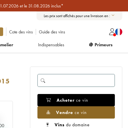
01.07.2026 et le 31.08.2026 inclus*
Les prix sont affichés pour une livraison en :
Cote des vins
Guide des vins
melier
Indispensables
🍇 Primeurs
015
Acheter
ce vin
Vendre
ce vin
Vins
du domaine
000