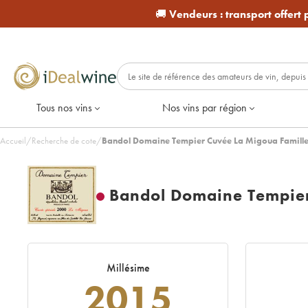
🚚
Vendeurs :
transport offert
Tous nos vins
Nos vins par région
Accueil
/
Recherche de cote
/
Bandol Domaine Tempier Cuvée La Migoua Famill
Bandol Domaine Tempier
Millésime
2015