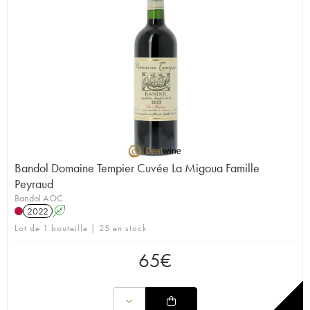
Bandol Domaine Tempier Cuvée La Migoua Famille
Peyraud
Bandol AOC
2022
A
Lot de 1 bouteille | 25 en stock
65
€