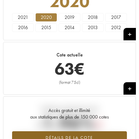
2020
2021
2020
2019
2018
2017
2016
2015
2014
2013
2012
2011
2010
2009
2008
2007
2006
2005
2004
2003
2002
Cote actuelle
2001
2000
1998
1997
1995
63
€
1989
1988
1986
1985
(format 75cl)
+
Tendance actuelle de la cote
Accès gratuit et illimité
-1.96%
aux statistiques de plus de 150 000 cotes
Tendance à la baisse du millésime 2020 en 2026 par rapport à
DÉTAILS DE LA COTE