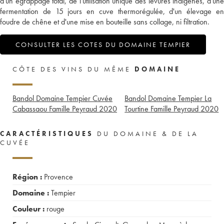
d'un égrappage total, de l'utilisation unique des levures indigènes, d'une
fermentation de 15 jours en cuve thermorégulée, d'un élevage en
foudre de chêne et d'une mise en bouteille sans collage, ni filtration.
CONSULTER LES COTES DU DOMAINE TEMPIER
CÔTE DES VINS DU MÊME
DOMAINE
Bandol Domaine Tempier Cuvée
Bandol Domaine Tempier La
Cabassaou Famille Peyraud
2020
Tourtine Famille Peyraud
2020
CARACTÉRISTIQUES
DU DOMAINE & DE LA
CUVÉE
Région :
Provence
Domaine :
Tempier
Couleur :
rouge