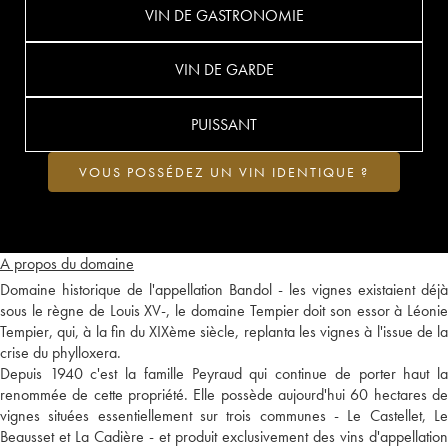
VIN DE GASTRONOMIE
VIN DE GARDE
PUISSANT
VOUS POSSÉDEZ UN VIN IDENTIQUE ?
A propos du domaine
Domaine historique de l'appellation Bandol - les vignes existaient déjà
sous le règne de Louis XV-, le domaine Tempier doit son essor à Léonie
Tempier, qui, à la fin du XIXème siècle, replanta les vignes à l'issue de la
crise du phylloxera.
Depuis 1940 c'est la famille Peyraud qui continue de porter haut la
renommée de cette propriété. Elle possède aujourd'hui 60 hectares de
vignes situées essentiellement sur trois communes - Le Castellet, Le
Beausset et La Cadière - et produit exclusivement des vins d'appellation