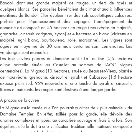
Bandol, dont une grande majorité de rouges, un tiers de rosés et
quelques blancs. Ses parcelles bénéficient du climat chaud à influences
maritimes de Bandol. Elles évoluent sur des sols squelettiques calcaires,
parfaits pour l'épanouissement des cépages. L’encépagement du
domaine est composé de 55 hectares en rouge (mourvèdre en majorité,
grenache, cinsault, carignan, syrah) et 4 hectares en blanc (clairette en
majorité, ugni blanc, bourboulenc, rolle, marsanne). Les vignes sont
âgées en moyenne de 30 ans mais certaines sont centenaires. Les
vendanges sont manuelles.
Les trois cuvées phares du domaine sont : La Tourtine (5,5 hectares
d’une parcelle située au Castellet au sommet de l’AOC, vignes
centenaires), La Migoua (10 hectares, située au Beausset-Vieux, plantée
de mourvèdre, grenache, cinsault et syrah) et Cabassou (1,5 hectare
exposé plein sud, 95% mouvèdre et une touche de syrah et cinsault).
Racés et puissants, les rouges sont destinés à une longue garde.
A propos de la cuvée
La Migoua est la cuvée que l'on pourrait qualifier de « plus animale » du
Domaine Tempier. En effet, taillée pour la garde, elle dévoile des
arômes complexes et typés, au caractère sauvage et frais à la fois. Son
équilibre, elle le doit à une vinification traditionnelle maîtrisée composée