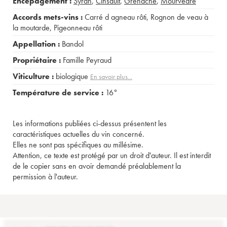
Encépagement :
Syrah
,
Cinsault
,
Grenache
,
Mourvèdre
Accords mets-vins :
Carré d agneau rôti
,
Rognon de veau à
la moutarde
,
Pigeonneau rôti
Appellation :
Bandol
Propriétaire :
Famille Peyraud
Viticulture :
biologique
En savoir plus...
Température de service :
16°
Les informations publiées ci-dessus présentent les
caractéristiques actuelles du vin concerné.
Elles ne sont pas spécifiques au millésime.
Attention, ce texte est protégé par un droit d'auteur. Il est interdit
de le copier sans en avoir demandé préalablement la
permission à l'auteur.