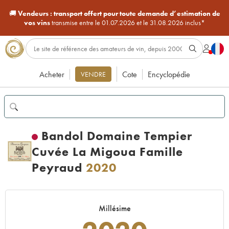
🚚
Vendeurs :
transport offert pour toute demande d’estimation de
vos vins
transmise entre le 01.07.2026 et le 31.08.2026 inclus*
Acheter
Cote
Encyclopédie
VENDRE
Bandol Domaine Tempier
Cuvée La Migoua Famille
Peyraud
2020
Millésime