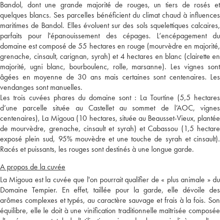
Bandol, dont une grande majorité de rouges, un tiers de rosés et
quelques blancs. Ses parcelles bénéficient du climat chaud à influences
maritimes de Bandol. Elles évoluent sur des sols squelettiques calcaires,
parfaits pour l'épanouissement des cépages. L’encépagement du
domaine est composé de 55 hectares en rouge (mourvèdre en majorité,
grenache, cinsault, carignan, syrah) et 4 hectares en blanc (clairette en
majorité, ugni blanc, bourboulenc, rolle, marsanne). Les vignes sont
âgées en moyenne de 30 ans mais certaines sont centenaires. Les
vendanges sont manuelles.
Les trois cuvées phares du domaine sont : La Tourtine (5,5 hectares
d’une parcelle située au Castellet au sommet de l’AOC, vignes
centenaires), La Migoua (10 hectares, située au Beausset-Vieux, plantée
de mourvèdre, grenache, cinsault et syrah) et Cabassou (1,5 hectare
exposé plein sud, 95% mouvèdre et une touche de syrah et cinsault).
Racés et puissants, les rouges sont destinés à une longue garde.
A propos de la cuvée
La Migoua est la cuvée que l'on pourrait qualifier de « plus animale » du
Domaine Tempier. En effet, taillée pour la garde, elle dévoile des
arômes complexes et typés, au caractère sauvage et frais à la fois. Son
équilibre, elle le doit à une vinification traditionnelle maîtrisée composée