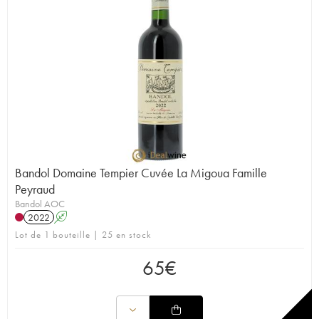
Bandol Domaine Tempier Cuvée La Migoua Famille
Peyraud
Bandol AOC
2022
A
Lot de 1 bouteille | 25 en stock
65
€