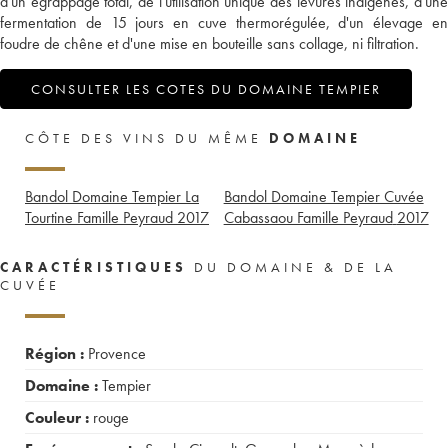
d'un égrappage total, de l'utilisation unique des levures indigènes, d'une
fermentation de 15 jours en cuve thermorégulée, d'un élevage en
foudre de chêne et d'une mise en bouteille sans collage, ni filtration.
CONSULTER LES COTES DU DOMAINE TEMPIER
CÔTE DES VINS DU MÊME
DOMAINE
Bandol Domaine Tempier La
Bandol Domaine Tempier Cuvée
Tourtine Famille Peyraud
2017
Cabassaou Famille Peyraud
2017
CARACTÉRISTIQUES
DU DOMAINE & DE LA
CUVÉE
Région :
Provence
Domaine :
Tempier
Couleur :
rouge