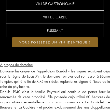
VIN DE GASTRONOMIE
VIN DE GARDE
PUISSANT
VOUS POSSÉDEZ UN VIN IDENTIQUE ?
A propos du domaine
Domaine historique de l'appellation Bandol - les vignes existaient déjà
sous le règne de Louis XV-, le domaine Tempier doit son essor à Léonie
Tempier, qui, à la fin du XIXème siècle, replanta les vignes à l'issue de la
crise du phylloxera.
Depuis 1940 c'est la famille Peyraud qui continue de porter haut la
renommée de cette propriété. Elle possède aujourd'hui 60 hectares de
vignes situées essentiellement sur trois communes - Le Castellet, Le
Beausset et La Cadière - et produit exclusivement des vins d'appellation