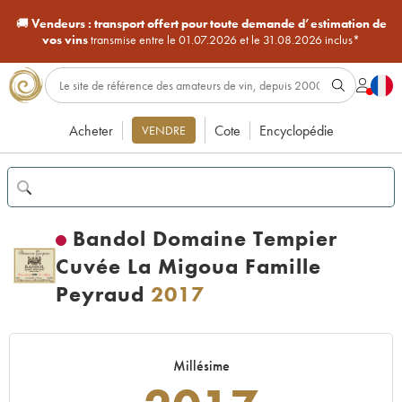
🚚
Vendeurs :
transport offert pour toute demande d’estimation de
vos vins
transmise entre le 01.07.2026 et le 31.08.2026 inclus*
Acheter
Cote
Encyclopédie
VENDRE
Bandol Domaine Tempier
Cuvée La Migoua Famille
Peyraud
2017
Millésime