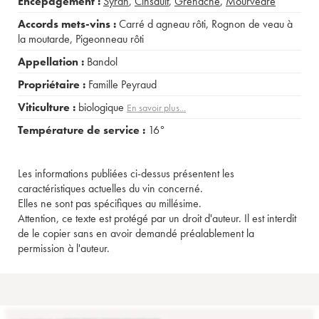
Encépagement :
Syrah
,
Cinsault
,
Grenache
,
Mourvèdre
Accords mets-vins :
Carré d agneau rôti
,
Rognon de veau à
la moutarde
,
Pigeonneau rôti
Appellation :
Bandol
Propriétaire :
Famille Peyraud
Viticulture :
biologique
En savoir plus...
Température de service :
16°
Les informations publiées ci-dessus présentent les
caractéristiques actuelles du vin concerné.
Elles ne sont pas spécifiques au millésime.
Attention, ce texte est protégé par un droit d'auteur. Il est interdit
de le copier sans en avoir demandé préalablement la
permission à l'auteur.