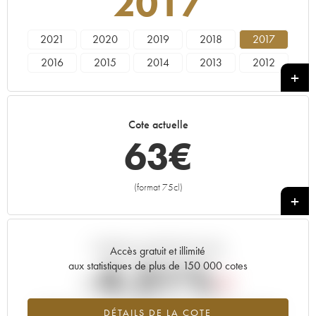
2017
2021
2020
2019
2018
2017
2016
2015
2014
2013
2012
2011
2010
2009
2008
2007
2006
2005
2004
2003
2002
Cote actuelle
2001
2000
1998
1997
1995
63
€
1989
1988
1986
1985
(format 75cl)
+
Tendance actuelle de la cote
Accès gratuit et illimité
-4.31%
aux statistiques de plus de 150 000 cotes
Tendance à la baisse du millésime 2017 en 2026 par rapport à
DÉTAILS DE LA COTE