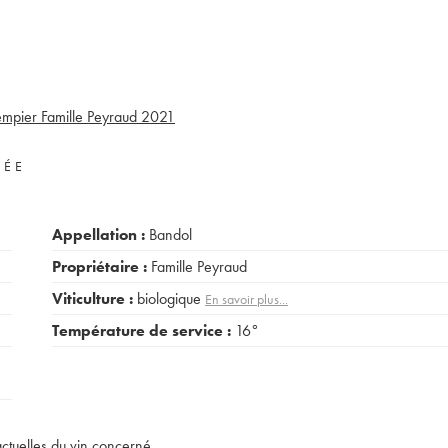
mpier Famille Peyraud
2021
VÉE
Appellation :
Bandol
Propriétaire :
Famille Peyraud
Viticulture :
biologique
En savoir plus...
Température de service :
16°
actuelles du vin concerné.