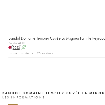
Bandol Domaine Tempier Cuvée La Migoua Famille Peyrau
Bandol AOC
2022
A
Lot de 1 bouteille | 25 en stock
BANDOL DOMAINE TEMPIER CUVÉE LA MIGOU
LES INFORMATIONS