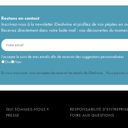
Restons en
contact
Inscrivez-vous à la newsletter iDealwine et profitez de nos pépites en a
Recevez directement dans votre boîte mail : nos découvertes du moment, 
J'accepte le suivi de mes emails afin de recevoir des suggestions personnalisées
Oui
Non
En vous inscrivant, vous acceptez de recevoir les emails de iDealwine. Vous pouvez 
QUI SOMMES-NOUS ?
RESPONSABILITÉ D'ENTREPRIS
PRESSE
FOIRE AUX QUESTIONS