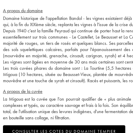
A propos du domaine
Domaine historique de l'appellation Bandol - les vignes existaient déj
qui, à la fin du XIXème siècle, replanta les vignes à l'issue de la crise d
Depuis 1940 c'est la famille Peyraud qui continue de porter haut la re
essentiellement sur trois communes - Le Castellet, Le Beausset et La 
majorité de rouges, un tiers de rosés et quelques blancs. Ses parcelle
des sols squelettiques calcaires, parfaits pour l'épanouissement
(mourvèdre en majorité, grenache, cinsault, carignan, syrah) et 4 hec
Les vignes sont âgées en moyenne de 30 ans mais certaines sont cent
Les trois cuvées phares du domaine sont : La Tourtine (5,5 hectares 
Migoua (10 hectares, située au Beausset-Vieux, plantée de mourvèdre
mouvèdre et une touche de syrah et cinsault). Racés et puissants, les 
A propos de la cuvée
La Migoua est la cuvée que l'on pourrait qualifier de « plus animale
complexes et typés, au caractère sauvage et frais à la fois. Son équilib
total, de l'utilisation unique des levures indigènes, d'une fermentatio
en bouteille sans collage, ni filtration.
CONSULTER LES COTES DU DOMAINE TEMPIER