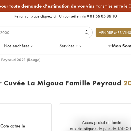
 pour toute demande d’estimation de vos vins
transmise entre le 
Retrait sur place
cliquez ici
|
Un conseil en vin ?
01 56 05 86 10
VENDRE MES VINS
Nos enchères
Services +
✨
Mon Som
e Peyraud 2021 (Rouge)
 Cuvée La Migoua Famille Peyraud
2
Accès gratuit et illimité
Tendance actuelle de la cote
Cote actuelle
aux statistiques de plus de 150 0