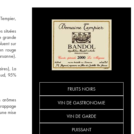
 Tempier,
s situées
ne grande
luent sur
en rouge
arsanne).
ires), La
 sud, 95%
FRUITS NOIRS
es arômes
VIN DE GASTRONOMIE
égrappage
'une mise
VIN DE GARDE
PUISSANT