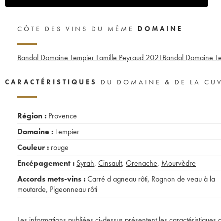
CÔTE DES VINS DU MÊME
DOMAINE
Bandol Domaine Tempier Famille Peyraud
2021
Bandol Domaine Te
CARACTÉRISTIQUES
DU DOMAINE & DE LA CU
Région :
Provence
Domaine :
Tempier
Couleur :
rouge
Encépagement :
Syrah
,
Cinsault
,
Grenache
,
Mourvèdre
Accords mets-vins :
Carré d agneau rôti
,
Rognon de veau à la
moutarde
,
Pigeonneau rôti
Les informations publiées ci-dessus présentent les caractéristiques 