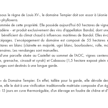
à sous le règne de Louis XV-, le domaine Tempier doit son essor à Léonie
u phylloxera.
nommée de cette propriété. Elle possède aujourd'hui 60 hectares de vigne
Cadière - et produit exclusivement des vins d'appellation Bandol, dont u
s bénéficient du climat chaud à influences maritimes de Bandol. Elles évo
 des cépages. L’encépagement du domaine est composé de 55 hectares 
tares en blanc (clairette en majorité, ugni blanc, bourboulenc, rolle, m
enaires. Les vendanges sont manuelles.
d’une parcelle située au Castellet au sommet de l’AOC, vignes centena
, grenache, cinsault et syrah) et Cabassou (1,5 hectare exposé plein
rouges sont destinés à une longue garde.
 » du Domaine Tempier. En effet, taillée pour la garde, elle dévoile d
re, elle le doit à une vinification traditionnelle maîtrisée composée d'un 
n de 15 jours en cuve thermorégulée, d'un élevage en foudre de chêne et d