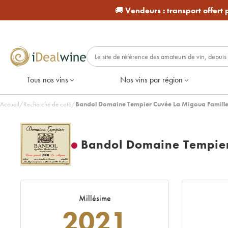
🚚
Vendeurs :
transport offert
Tous nos vins
Nos vins par région
Accueil
/
Recherche de cote
/
Bandol Domaine Tempier Cuvée La Migoua Famill
Bandol Domaine Tempier
Millésime
2021