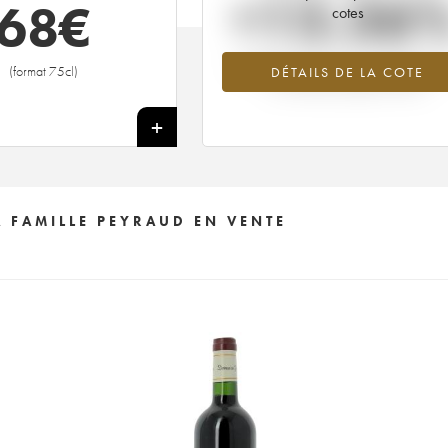
+13.36
68
€
cotes
Tendance à la hausse du millésime 20
(format 75cl)
DÉTAILS DE LA COTE
en 2026 par rapport à 2025
+
 FAMILLE PEYRAUD EN VENTE