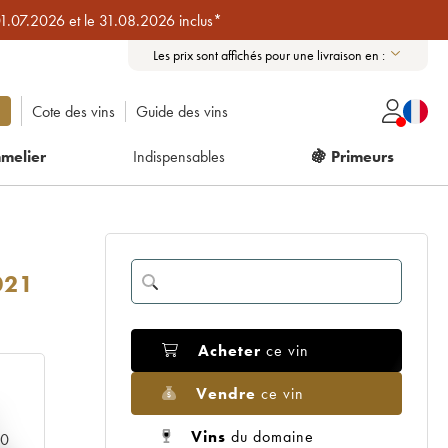
01.07.2026 et le 31.08.2026 inclus*
Les prix sont affichés pour une livraison en :
Cote des vins
Guide des vins
melier
Indispensables
🍇 Primeurs
021
Acheter
ce vin
Vendre
ce vin
Vins
du domaine
00