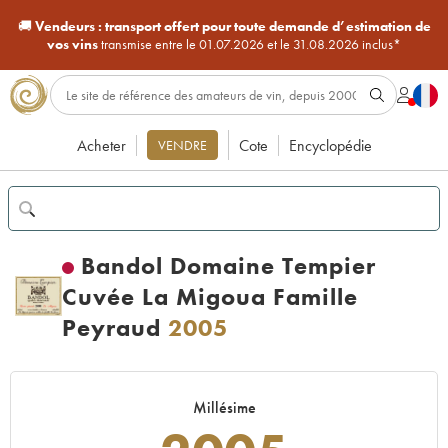
🚚
Vendeurs :
transport offert pour toute demande d’estimation de
vos vins
transmise entre le 01.07.2026 et le 31.08.2026 inclus*
Acheter
Cote
Encyclopédie
VENDRE
Bandol Domaine Tempier
Cuvée La Migoua Famille
Peyraud
2005
Millésime