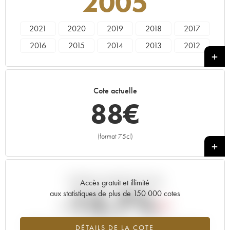
2005
2021
2020
2019
2018
2017
2016
2015
2014
2013
2012
2011
2010
2009
2008
2007
2006
2005
2004
2003
2002
Cote actuelle
2001
2000
1998
1997
1995
88
€
1989
1988
1986
1985
(format 75cl)
+
Tendance actuelle de la cote
Accès gratuit et illimité
-15.7%
aux statistiques de plus de 150 000 cotes
Tendance à la baisse du millésime 2005 en 2026 par rapport à
DÉTAILS DE LA COTE