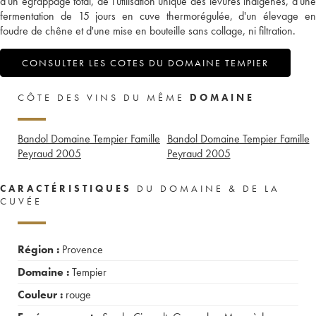
d'un égrappage total, de l'utilisation unique des levures indigènes, d'une
fermentation de 15 jours en cuve thermorégulée, d'un élevage en
foudre de chêne et d'une mise en bouteille sans collage, ni filtration.
CONSULTER LES COTES DU DOMAINE TEMPIER
CÔTE DES VINS DU MÊME
DOMAINE
Bandol Domaine Tempier Famille
Bandol Domaine Tempier Famille
Peyraud
2005
Peyraud
2005
CARACTÉRISTIQUES
DU DOMAINE & DE LA
CUVÉE
Région :
Provence
Domaine :
Tempier
Couleur :
rouge