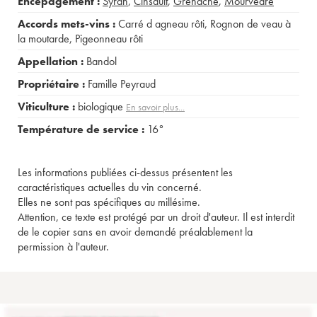
Encépagement :
Syrah
,
Cinsault
,
Grenache
,
Mourvèdre
Accords mets-vins :
Carré d agneau rôti
,
Rognon de veau à
la moutarde
,
Pigeonneau rôti
Appellation :
Bandol
Propriétaire :
Famille Peyraud
Viticulture :
biologique
En savoir plus...
Température de service :
16°
Les informations publiées ci-dessus présentent les
caractéristiques actuelles du vin concerné.
Elles ne sont pas spécifiques au millésime.
Attention, ce texte est protégé par un droit d'auteur. Il est interdit
de le copier sans en avoir demandé préalablement la
permission à l'auteur.