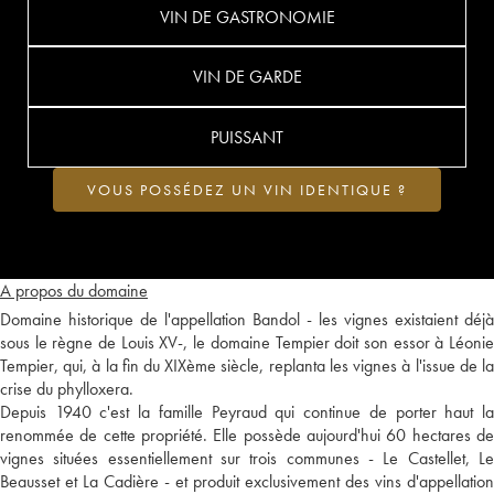
VIN DE GASTRONOMIE
VIN DE GARDE
PUISSANT
VOUS POSSÉDEZ UN VIN IDENTIQUE ?
A propos du domaine
Domaine historique de l'appellation Bandol - les vignes existaient déjà
sous le règne de Louis XV-, le domaine Tempier doit son essor à Léonie
Tempier, qui, à la fin du XIXème siècle, replanta les vignes à l'issue de la
crise du phylloxera.
Depuis 1940 c'est la famille Peyraud qui continue de porter haut la
renommée de cette propriété. Elle possède aujourd'hui 60 hectares de
vignes situées essentiellement sur trois communes - Le Castellet, Le
Beausset et La Cadière - et produit exclusivement des vins d'appellation