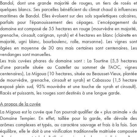
Bandol, dont une grande majorité de rouges, un tiers de rosés et
quelques blancs. Ses parcelles bénéficient du climat chaud à influences
maritimes de Bandol. Elles évoluent sur des sols squelettiques calcaires,
parfaits pour l'épanouissement des cépages. L’encépagement du
domaine est composé de 55 hectares en rouge (mourvèdre en majorité,
grenache, cinsault, carignan, syrah) et 4 hectares en blanc (clairette en
majorité, ugni blanc, bourboulenc, rolle, marsanne). Les vignes sont
âgées en moyenne de 30 ans mais certaines sont centenaires. Les
vendanges sont manuelles.
Les trois cuvées phares du domaine sont : La Tourtine (5,5 hectares
d’une parcelle située au Castellet au sommet de l’AOC, vignes
centenaires), La Migoua (10 hectares, située au Beausset-Vieux, plantée
de mourvèdre, grenache, cinsault et syrah) et Cabassou (1,5 hectare
exposé plein sud, 95% mouvèdre et une touche de syrah et cinsault).
Racés et puissants, les rouges sont destinés à une longue garde.
A propos de la cuvée
La Migoua est la cuvée que l'on pourrait qualifier de « plus animale » du
Domaine Tempier. En effet, taillée pour la garde, elle dévoile des
arômes complexes et typés, au caractère sauvage et frais à la fois. Son
équilibre, elle le doit à une vinification traditionnelle maîtrisée composée