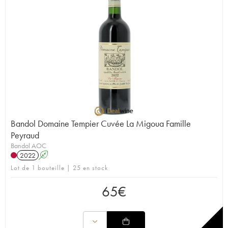
Bandol Domaine Tempier Cuvée La Migoua Famille
Peyraud
Bandol AOC
2022
A
Lot de 1 bouteille | 25 en stock
65
€