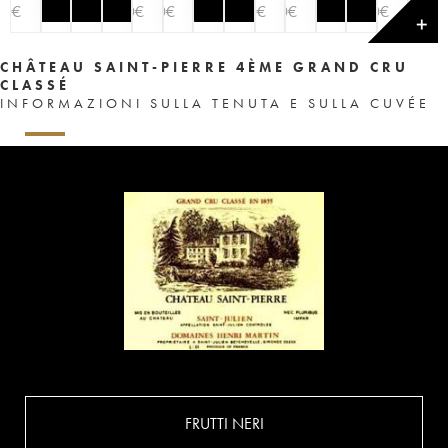
50
€
50
€
30
€
50
€
30
€
50
€
30
€
✕
CHÂTEAU SAINT-PIERRE 4ÈME GRAND CRU
CLASSÉ
INFORMAZIONI SULLA TENUTA E SULLA CUVÉE
FRUTTI NERI