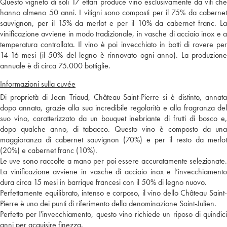
Questo vigneto di soli 17 ettari produce vino esclusivamente da viti che
hanno almeno 50 anni. I vitigni sono composti per il 75% da cabernet
sauvignon, per il 15% da merlot e per il 10% da cabernet franc. La
vinificazione avviene in modo tradizionale, in vasche di acciaio inox e a
temperatura controllata. Il vino è poi invecchiato in botti di rovere per
14-16 mesi (il 50% del legno è rinnovato ogni anno). La produzione
annuale è di circa 75.000 bottiglie.
Informazioni sulla cuvée
Di proprietà di Jean Triaud, Château Saint-Pierre si è distinto, annata
dopo annata, grazie alla sua incredibile regolarità e alla fragranza del
suo vino, caratterizzato da un bouquet inebriante di frutti di bosco e,
dopo qualche anno, di tabacco. Questo vino è composto da una
maggioranza di cabernet sauvignon (70%) e per il resto da merlot
(20%) e cabernet franc (10%).
Le uve sono raccolte a mano per poi essere accuratamente selezionate.
La vinificazione avviene in vasche di acciaio inox e l’invecchiamento
dura circa 15 mesi in barrique francesi con il 50% di legno nuovo.
Perfettamente equilibrato, intenso e corposo, il vino dello Château Saint-
Pierre è uno dei punti di riferimento della denominazione Saint-Julien.
Perfetto per l'invecchiamento, questo vino richiede un riposo di quindici
anni per acquisire finezza.