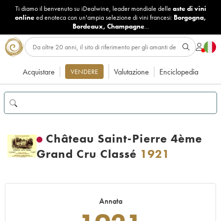
Ti diamo il benvenuto su iDealwine, leader mondiale delle
aste di vini
online
ed enoteca con un'ampia selezione di vini francesi:
Borgogna
,
Bordeaux
,
Champagne
...
Acquistare
Valutazione
Enciclopedia
VENDERE
Château Saint-Pierre 4ème
Grand Cru Classé
1921
Annata