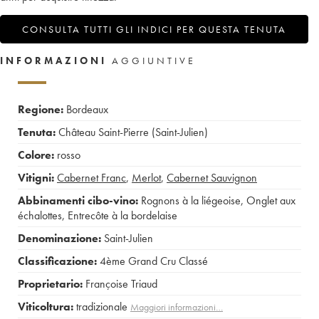
CONSULTA TUTTI GLI INDICI PER QUESTA TENUTA
INFORMAZIONI
AGGIUNTIVE
Regione:
Bordeaux
Tenuta:
Château Saint-Pierre (Saint-Julien)
Colore:
rosso
Vitigni:
Cabernet Franc
,
Merlot
,
Cabernet Sauvignon
Abbinamenti cibo-vino:
Rognons à la liégeoise
,
Onglet aux
échalottes
,
Entrecôte à la bordelaise
Denominazione:
Saint-Julien
Classificazione:
4ème Grand Cru Classé
Proprietario:
Françoise Triaud
Viticoltura:
tradizionale
Maggiori informazioni…