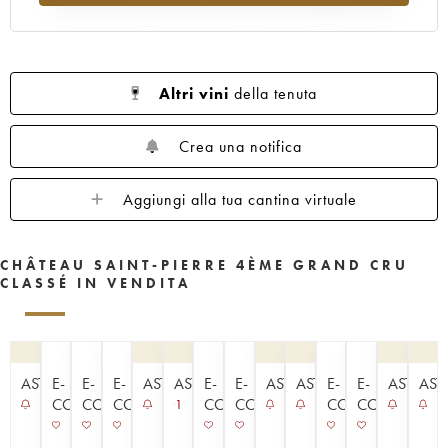
Altri vini
della tenuta
Crea una notifica
Aggiungi alla tua cantina virtuale
CHÂTEAU SAINT-PIERRE 4ÈME GRAND CRU
CLASSÉ IN VENDITA
ASTA
E-
E-
E-
ASTA
ASTA
E-
E-
ASTA
ASTA
E-
E-
ASTA
AST
COMMERCE
COMMERCE
COMMERCE
COMMERCE
COMMERCE
COMMERCE
COMMERCE
1