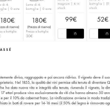
magnum | 6 in
bottiglia | 51
o di 6
Lotto di 6
stock
stock
iglie | 0 aste
bottiglie | 0 aste
99
€
52
€
180
€
180
€
ezzo di riserva
)
(
Prezzo di riserva
)
zo a bottiglia
Prezzo a bottiglia
€
30
€
LASSÉ
ntemente diviso, raggruppato e poi ancora ridiviso. Il vigneto deve il su
prietario. Nel 1855, la qualità dei vini permise alla tenuta di diventare 
e ha dato nuova vita e integrità alla tenuta, riunendo il vigneto, la di
 17 ettari produce vino esclusivamente da viti che hanno almeno 50 anni. 
e per il 10% da cabernet franc. La vinificazione avviene in modo tradizi
chiato in botti di rovere per 14-16 mesi (il 50% del legno è rinnovato og