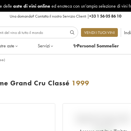
le delle
aste di vini online
ed enoteca con un'ampia selezione di vini f
Una domanda?
Contatta il nostro Servizio Clienti
|
+33 1 56 05 86 10
Ind
VENDI I TUOI VINI
tre aste
Servizi
✨Personal Sommelier
so)
me Grand Cru Classé
1999
VARIAZIONE DELL'INDIC
RISPETTO AL PREZZO EN
PRIMEUR