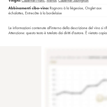
Vitigni:
Cabernet Franc
,
Merlot
,
Cabernet Sauvignon
Abbinamenti cibo-vino:
Rognons à la liégeoise
,
Onglet aux
échalottes
,
Entrecôte à la bordelaise
Le informazioni contenute all'interno della descrizione del vino si r
Attenzione: questo testo è tutelato dai diritti d'autore. È vietato co