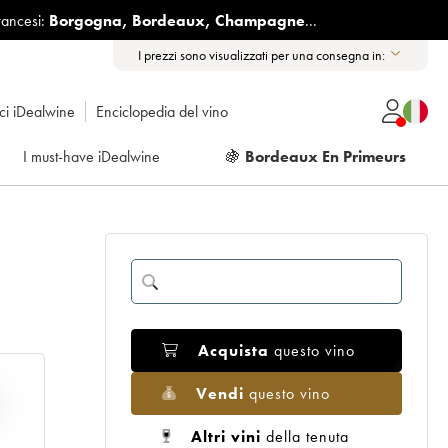
rancesi:
Borgogna
,
Bordeaux
,
Champagne
...
I prezzi sono visualizzati per una consegna in:
ici iDealwine
Enciclopedia del vino
I must-have iDealwine
🍇
Bordeaux En Primeurs
Acquista
questo vino
Vendi
questo vino
E
Altri vini
della tenuta