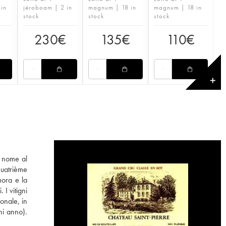
 in
jéroboam | 2 in
magnum | 18 in
magnum | 18 in
stock
stock
stock
230
€
135
€
110
€
✕
o nome al
Quatrième
mora e la
I vitigni
onale, in
ni anno).