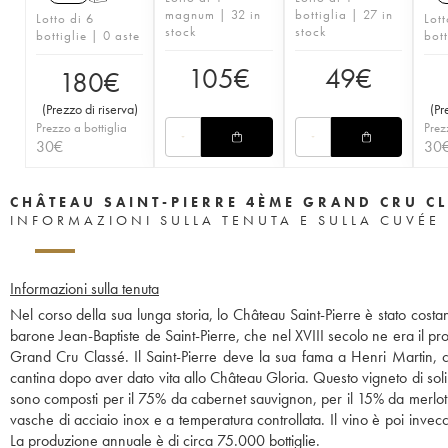
magnum | 32 in
bottiglia | 27 in
Lotto di 6
Lott
stock
stock
bottiglie | 0 aste
bott
105
€
49
€
180
€
(
Prezzo di riserva
)
(
Pr
Prezzo a bottiglia
Prez
30
€
30
CHÂTEAU SAINT-PIERRE 4ÈME GRAND CRU C
INFORMAZIONI SULLA TENUTA E SULLA CUVÉE
Informazioni sulla tenuta
Nel corso della sua lunga storia, lo Château Saint-Pierre è stato costa
barone Jean-Baptiste de Saint-Pierre, che nel XVIII secolo ne era il pro
Grand Cru Classé. Il Saint-Pierre deve la sua fama a Henri Martin, ch
cantina dopo aver dato vita allo Château Gloria. Questo vigneto di soli
sono composti per il 75% da cabernet sauvignon, per il 15% da merlot 
vasche di acciaio inox e a temperatura controllata. Il vino è poi invec
La produzione annuale è di circa 75.000 bottiglie.