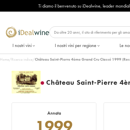
Ti diamo il benvenuto su iDealwine, leader mondia
I nostri vini
I nostri vini per regione
Le nos
Home
/
Ricerca indice
/
Château Saint-Pierre 4ème Grand Cru Classé 1999 (Ros
Château Saint-Pierre 4è
Annata
1999