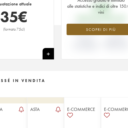
Accesso gratuito e illimitato
24
€
uotazione attuale
alle statistiche e indici di oltre 15
35
€
vini
PREZZO EN PRIMEUR 1999
+44.17%
-4%
(formato 75cl)
SCOPRI DI PIÙ
VARIAZIONE
VARIAZIONE
INDICE
PREZZO EN
ATTUALE/PREZZO
PRIMEUR ANNA
EN PRIMEUR
1999/1998
+
SSÉ IN VENDITA
TA
ASTA
E-COMMERCE
E-COMMER