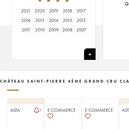
Q
2021
2020
2019
2018
2017
2016
2015
2014
2013
2012
2011
2010
2009
2008
2007
2006
2005
2004
2003
2002
2001
2000
1999
1998
1997
1996
1995
1994
1993
1992
1991
1990
1989
1988
1987
1986
1985
1984
1983
1982
CHÂTEAU SAINT-PIERRE 4ÈME GRAND CRU CLA
1981
1980
1979
1978
1977
1976
1975
1974
1971
1970
1966
1962
1961
1959
1954
ASTA
E-COMMERCE
E-COMMERCE
AS
1
1949
1939
1921