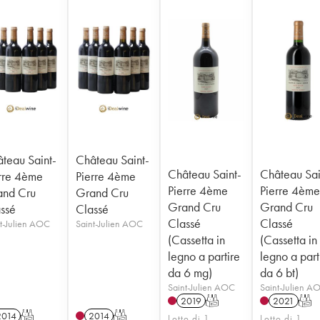
teau Saint-
Château Saint-
Château Saint-
Château Sai
rre 4ème
Pierre 4ème
Pierre 4ème
Pierre 4èm
and Cru
Grand Cru
Grand Cru
Grand Cru
ssé
Classé
Classé
Classé
t-Julien AOC
Saint-Julien AOC
(Cassetta in
(Cassetta in
legno a partire
legno a part
da 6 mg)
da 6 bt)
Saint-Julien AOC
Saint-Julien A
2019
T
2021
T
2014
T
2014
T
Lotto di 1
Lotto di 1