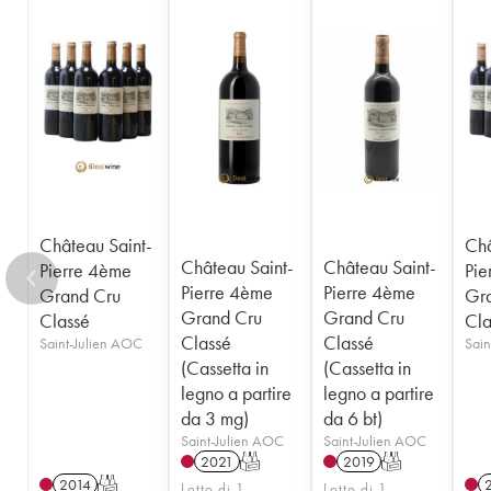
Château Saint-
Châ
Château Saint-
Château Saint-
Pierre 4ème
Pie
Pierre 4ème
Pierre 4ème
Grand Cru
Gr
Grand Cru
Grand Cru
Classé
Cla
Classé
Classé
Saint-Julien AOC
Sain
(Cassetta in
(Cassetta in
legno a partire
legno a partire
da 3 mg)
da 6 bt)
Saint-Julien AOC
Saint-Julien AOC
2021
T
2019
T
2014
T
Lotto di 1
Lotto di 1