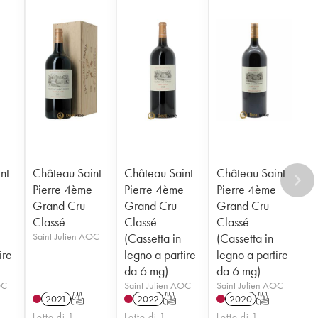
nt-
Château Saint-
Château Saint-
Château Saint-
e
Pierre 4ème
Pierre 4ème
Pierre 4ème
Grand Cru
Grand Cru
Grand Cru
Classé
Classé
Classé
Saint-Julien AOC
(Cassetta in
(Cassetta in
ire
legno a partire
legno a partire
da 6 mg)
da 6 mg)
OC
Saint-Julien AOC
Saint-Julien AOC
2021
T
2022
T
2020
T
Lotto di 1
Lotto di 1
Lotto di 1