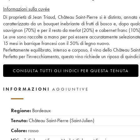
Informazioni sulla cuvée
Di proprietà di Jean Triaud, Château Saint-Pierre si è distinto, annata
caratterizzato da un bouquet inebriante di frutti di bosco e, dopo q
sauvignon (70%) e per il resto da merlot (20%) e cabernet franc (10%)
Le uve sono raccolte a mano per poi essere accuratamente selezionate.
15 mesi in barrique francesi con il 50% di legno nuovo.
Perfettamente equilibrato, intenso e corposo, il vino dello Château Saint
Perfetto per l'invecchiamento, questo vino richiede un riposo di quindici
CONSULTA TUTTI GLI INDICI PER QUESTA TENUTA
INFORMAZIONI
AGGIUNTIVE
Regione:
Bordeaux
Tenuta:
Château Saint-Pierre (Saint-Julien)
Colore:
rosso