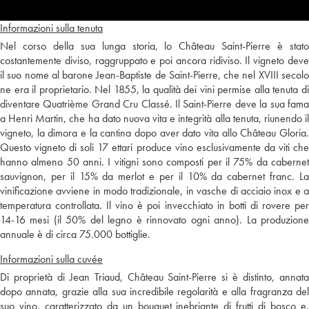
Informazioni sulla tenuta
Nel corso della sua lunga storia, lo Château Saint-Pierre è stato
costantemente diviso, raggruppato e poi ancora ridiviso. Il vigneto deve
il suo nome al barone Jean-Baptiste de Saint-Pierre, che nel XVIII secolo
ne era il proprietario. Nel 1855, la qualità dei vini permise alla tenuta di
diventare Quatrième Grand Cru Classé. Il Saint-Pierre deve la sua fama
a Henri Martin, che ha dato nuova vita e integrità alla tenuta, riunendo il
vigneto, la dimora e la cantina dopo aver dato vita allo Château Gloria.
Questo vigneto di soli 17 ettari produce vino esclusivamente da viti che
hanno almeno 50 anni. I vitigni sono composti per il 75% da cabernet
sauvignon, per il 15% da merlot e per il 10% da cabernet franc. La
vinificazione avviene in modo tradizionale, in vasche di acciaio inox e a
temperatura controllata. Il vino è poi invecchiato in botti di rovere per
14-16 mesi (il 50% del legno è rinnovato ogni anno). La produzione
annuale è di circa 75.000 bottiglie.
Informazioni sulla cuvée
Di proprietà di Jean Triaud, Château Saint-Pierre si è distinto, annata
dopo annata, grazie alla sua incredibile regolarità e alla fragranza del
suo vino, caratterizzato da un bouquet inebriante di frutti di bosco e,