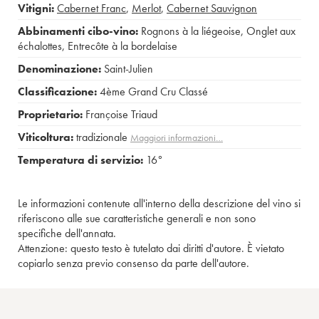
Vitigni:
Cabernet Franc
,
Merlot
,
Cabernet Sauvignon
Abbinamenti cibo-vino:
Rognons à la liégeoise
,
Onglet aux
échalottes
,
Entrecôte à la bordelaise
Denominazione:
Saint-Julien
Classificazione:
4ème Grand Cru Classé
Proprietario:
Françoise Triaud
Viticoltura:
tradizionale
Maggiori informazioni…
Temperatura di servizio:
16°
Le informazioni contenute all'interno della descrizione del vino si
riferiscono alle sue caratteristiche generali e non sono
specifiche dell'annata.
Attenzione: questo testo è tutelato dai diritti d'autore. È vietato
copiarlo senza previo consenso da parte dell'autore.