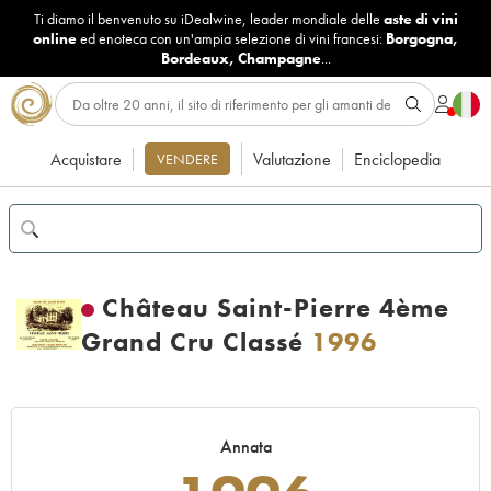
Ti diamo il benvenuto su iDealwine, leader mondiale delle
aste di vini
online
ed enoteca con un'ampia selezione di vini francesi:
Borgogna
,
Bordeaux
,
Champagne
...
Acquistare
Valutazione
Enciclopedia
VENDERE
Château Saint-Pierre 4ème
Grand Cru Classé
1996
Annata