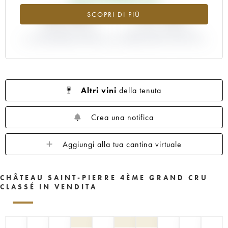
+82.58%
+41.18%
SCOPRI DI PIÙ
VARIAZIONE INDICE
VARIAZIONE PREZZO EN
ATTUALE/PREZZO EN PRIMEUR
PRIMEUR ANNATA 1996/1995
Altri vini
della tenuta
Crea una notifica
Aggiungi alla tua cantina virtuale
CHÂTEAU SAINT-PIERRE 4ÈME GRAND CRU
CLASSÉ IN VENDITA