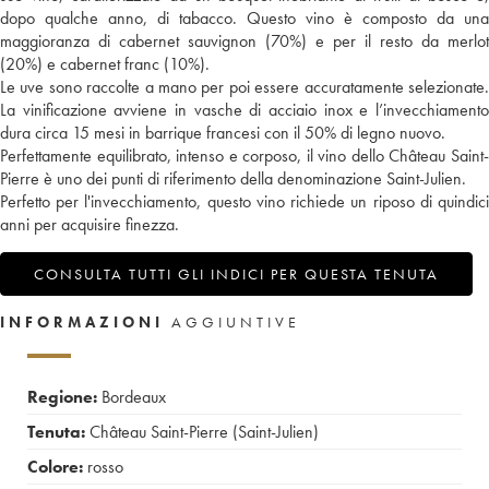
dopo qualche anno, di tabacco. Questo vino è composto da una
maggioranza di cabernet sauvignon (70%) e per il resto da merlot
(20%) e cabernet franc (10%).
Le uve sono raccolte a mano per poi essere accuratamente selezionate.
La vinificazione avviene in vasche di acciaio inox e l’invecchiamento
dura circa 15 mesi in barrique francesi con il 50% di legno nuovo.
Perfettamente equilibrato, intenso e corposo, il vino dello Château Saint-
Pierre è uno dei punti di riferimento della denominazione Saint-Julien.
Perfetto per l'invecchiamento, questo vino richiede un riposo di quindici
anni per acquisire finezza.
CONSULTA TUTTI GLI INDICI PER QUESTA TENUTA
INFORMAZIONI
AGGIUNTIVE
Regione:
Bordeaux
Tenuta:
Château Saint-Pierre (Saint-Julien)
Colore:
rosso