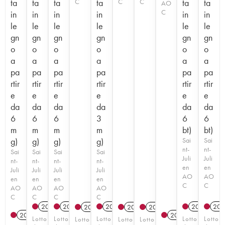
ta
ta
ta
C
ta
C
C
ta
ta
AO
C
in
in
in
in
in
in
le
le
le
le
le
le
gn
gn
gn
gn
gn
gn
o
o
o
o
o
o
a
a
a
a
a
a
pa
pa
pa
pa
pa
pa
rtir
rtir
rtir
rtir
rtir
rtir
e
e
e
e
e
e
da
da
da
da
da
da
6
6
6
3
6
6
m
m
m
m
bt)
bt)
g)
g)
g)
g)
Sai
Sai
nt-
nt-
Sai
Sai
Sai
Sai
Juli
Juli
nt-
nt-
nt-
nt-
en
en
Juli
Juli
Juli
Juli
AO
AO
en
en
en
en
C
C
AO
AO
AO
AO
C
C
C
C
2022
T
2020
T
2021
T
2021
T
201
2014
T
2014
T
2014
T
2019
T
2021
T
Lotto
Lotto
Lotto
Lotto
Lotto
Lotto
Lotto
Lotto