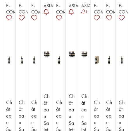
E-
E-
E-
ASTA
E-
ASTA
ASTA
E-
E-
E-
COMMERCE
COMMERCE
COMMERCE
COMMERCE
COMMERCE
COMMERC
COM
1
Ch
Ch
Ch
Ch
Ch
Ch
Ch
Ch
Ch
Ch
ât
ât
ât
ât
ât
ât
ât
ât
ât
ât
ea
ea
ea
ea
ea
ea
ea
ea
ea
ea
u
u
u
u
u
u
u
u
u
u
Sa
Sa
Sa
Sa
Sa
Sa
Sa
Sa
Sa
Sa
int
int
int