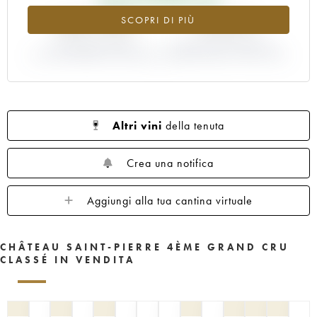
+301.53%
-16.67%
SCOPRI DI PIÙ
VARIAZIONE INDICE
VARIAZIONE PREZZO EN
ATTUALE/PREZZO EN PRIMEUR
PRIMEUR ANNATA 1990/1989
Altri vini
della tenuta
Crea una notifica
Aggiungi alla tua cantina virtuale
CHÂTEAU SAINT-PIERRE 4ÈME GRAND CRU
CLASSÉ IN VENDITA