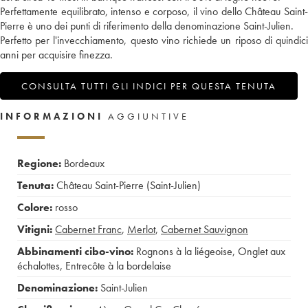
Perfettamente equilibrato, intenso e corposo, il vino dello Château Saint-
Pierre è uno dei punti di riferimento della denominazione Saint-Julien.
Perfetto per l'invecchiamento, questo vino richiede un riposo di quindici
anni per acquisire finezza.
CONSULTA TUTTI GLI INDICI PER QUESTA TENUTA
INFORMAZIONI
AGGIUNTIVE
Regione:
Bordeaux
Tenuta:
Château Saint-Pierre (Saint-Julien)
Colore:
rosso
Vitigni:
Cabernet Franc
,
Merlot
,
Cabernet Sauvignon
Abbinamenti cibo-vino:
Rognons à la liégeoise
,
Onglet aux
échalottes
,
Entrecôte à la bordelaise
Denominazione:
Saint-Julien