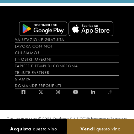
VALUTAZIONE GRATUITA
LAVORA CON NOI
CHI SIAMO?
I NOSTRI IMPEGNI
TARIFFE E TEMPI DI CONSEGNA
TENUTE PARTNER
STAMPA
DOMANDE FREQUENTI
Tutti i diritti riservati © 2026 iDealwine S.A.S.
CGV
Informativa sulla privacy
Bevi con moderazione, l’abuso di alcol è dannoso per la salute. L'utilizzo del
Acquista
questo vino
Vendi
questo vino
sito e dei servizi annessi è riservato solo agli utenti maggiorenni.