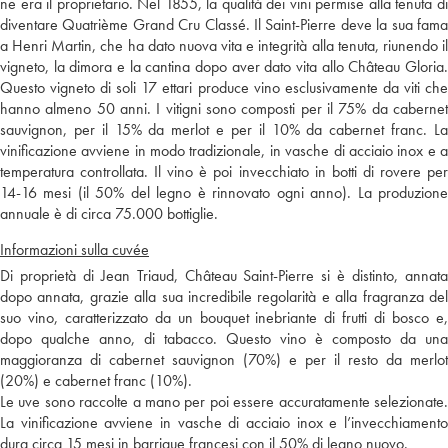
ne era il proprietario. Nel 1855, la qualità dei vini permise alla tenuta di
diventare Quatrième Grand Cru Classé. Il Saint-Pierre deve la sua fama
a Henri Martin, che ha dato nuova vita e integrità alla tenuta, riunendo il
vigneto, la dimora e la cantina dopo aver dato vita allo Château Gloria.
Questo vigneto di soli 17 ettari produce vino esclusivamente da viti che
hanno almeno 50 anni. I vitigni sono composti per il 75% da cabernet
sauvignon, per il 15% da merlot e per il 10% da cabernet franc. La
vinificazione avviene in modo tradizionale, in vasche di acciaio inox e a
temperatura controllata. Il vino è poi invecchiato in botti di rovere per
14-16 mesi (il 50% del legno è rinnovato ogni anno). La produzione
annuale è di circa 75.000 bottiglie.
Informazioni sulla cuvée
Di proprietà di Jean Triaud, Château Saint-Pierre si è distinto, annata
dopo annata, grazie alla sua incredibile regolarità e alla fragranza del
suo vino, caratterizzato da un bouquet inebriante di frutti di bosco e,
dopo qualche anno, di tabacco. Questo vino è composto da una
maggioranza di cabernet sauvignon (70%) e per il resto da merlot
(20%) e cabernet franc (10%).
Le uve sono raccolte a mano per poi essere accuratamente selezionate.
La vinificazione avviene in vasche di acciaio inox e l’invecchiamento
dura circa 15 mesi in barrique francesi con il 50% di legno nuovo.