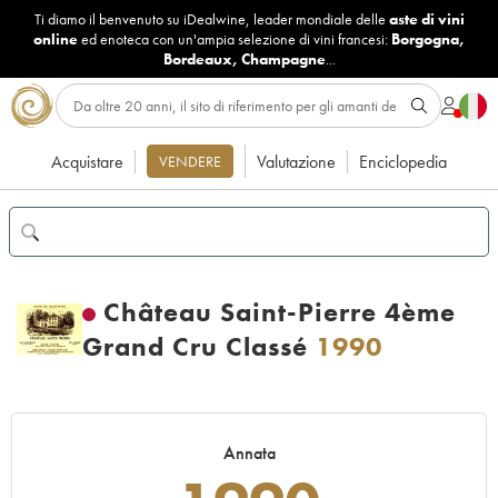
Ti diamo il benvenuto su iDealwine, leader mondiale delle
aste di vini
online
ed enoteca con un'ampia selezione di vini francesi:
Borgogna
,
Bordeaux
,
Champagne
...
Acquistare
Valutazione
Enciclopedia
VENDERE
Château Saint-Pierre 4ème
Grand Cru Classé
1990
Annata