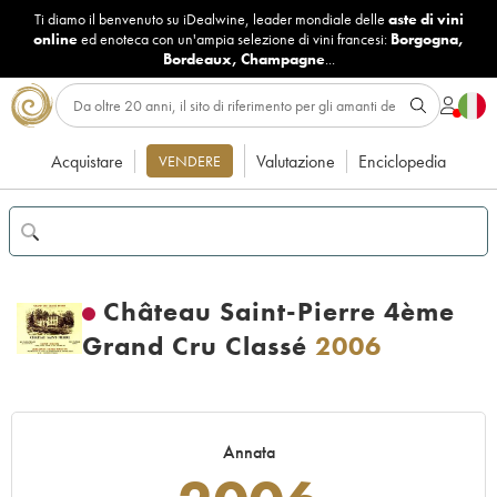
Ti diamo il benvenuto su iDealwine, leader mondiale delle
aste di vini
online
ed enoteca con un'ampia selezione di vini francesi:
Borgogna
,
Bordeaux
,
Champagne
...
Acquistare
Valutazione
Enciclopedia
VENDERE
Château Saint-Pierre 4ème
Grand Cru Classé
2006
Annata