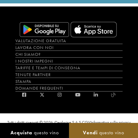
VALUTAZIONE GRATUITA
LAVORA CON NOI
CHI SIAMO?
I NOSTRI IMPEGNI
TARIFFE E TEMPI DI CONSEGNA
TENUTE PARTNER
STAMPA
DOMANDE FREQUENTI
Tutti i diritti riservati © 2026 iDealwine S.A.S.
CGV
Informativa sulla privacy
Bevi con moderazione, l’abuso di alcol è dannoso per la salute. L'utilizzo del
Acquista
questo vino
Vendi
questo vino
sito e dei servizi annessi è riservato solo agli utenti maggiorenni.