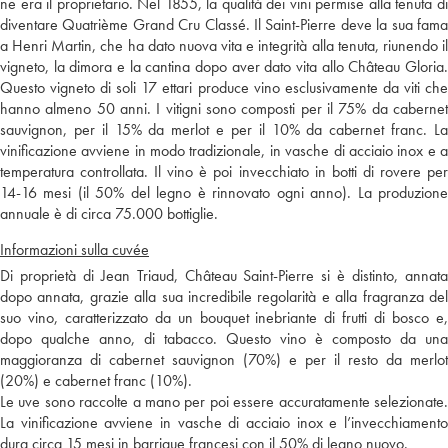
ne era il proprietario. Nel 1855, la qualità dei vini permise alla tenuta di
diventare Quatrième Grand Cru Classé. Il Saint-Pierre deve la sua fama
a Henri Martin, che ha dato nuova vita e integrità alla tenuta, riunendo il
vigneto, la dimora e la cantina dopo aver dato vita allo Château Gloria.
Questo vigneto di soli 17 ettari produce vino esclusivamente da viti che
hanno almeno 50 anni. I vitigni sono composti per il 75% da cabernet
sauvignon, per il 15% da merlot e per il 10% da cabernet franc. La
vinificazione avviene in modo tradizionale, in vasche di acciaio inox e a
temperatura controllata. Il vino è poi invecchiato in botti di rovere per
14-16 mesi (il 50% del legno è rinnovato ogni anno). La produzione
annuale è di circa 75.000 bottiglie.
Informazioni sulla cuvée
Di proprietà di Jean Triaud, Château Saint-Pierre si è distinto, annata
dopo annata, grazie alla sua incredibile regolarità e alla fragranza del
suo vino, caratterizzato da un bouquet inebriante di frutti di bosco e,
dopo qualche anno, di tabacco. Questo vino è composto da una
maggioranza di cabernet sauvignon (70%) e per il resto da merlot
(20%) e cabernet franc (10%).
Le uve sono raccolte a mano per poi essere accuratamente selezionate.
La vinificazione avviene in vasche di acciaio inox e l’invecchiamento
dura circa 15 mesi in barrique francesi con il 50% di legno nuovo.