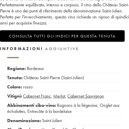
Perfettamente equilibrato, intenso e corposo, il vino dello Château Saint-
Pierre è uno dei punti di riferimento della denominazione Saint-Julien.
Perfetto per l'invecchiamento, questo vino richiede un riposo di quindici
anni per acquisire finezza.
CONSULTA TUTTI GLI INDICI PER QUESTA TENUTA
INFORMAZIONI
AGGIUNTIVE
Regione:
Bordeaux
Tenuta:
Château Saint-Pierre (Saint-Julien)
Colore:
rosso
Vitigni:
Cabernet Franc
,
Merlot
,
Cabernet Sauvignon
Abbinamenti cibo-vino:
Rognons à la liégeoise
,
Onglet aux
échalottes
,
Entrecôte à la bordelaise
Denominazione:
Saint-Julien