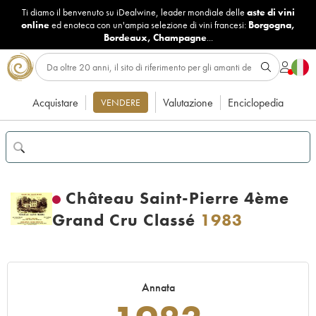
Ti diamo il benvenuto su iDealwine, leader mondiale delle
aste di vini
online
ed enoteca con un'ampia selezione di vini francesi:
Borgogna
,
Bordeaux
,
Champagne
...
Acquistare
Valutazione
Enciclopedia
VENDERE
Château Saint-Pierre 4ème
Grand Cru Classé
1983
Annata