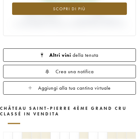
+271.92%
0%
SCOPRI DI PIÙ
VARIAZIONE INDICE
VARIAZIONE PREZZO EN
ATTUALE/PREZZO EN PRIMEUR
PRIMEUR ANNATA 1983/1982
Altri vini
della tenuta
Crea una notifica
Aggiungi alla tua cantina virtuale
CHÂTEAU SAINT-PIERRE 4ÈME GRAND CRU
CLASSÉ IN VENDITA