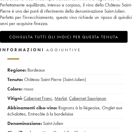
Perfettamente equilibrato, intenso e corposo, il vino dello Château Saint-
Pierre è uno dei punti di riferimento della denominazione Saint-Julien.
Perfetto per l'invecchiamento, questo vino richiede un riposo di quindici
anni per acquisire finezza.
CONSULTA TUTTI GLI INDICI PER QUESTA TENUTA
INFORMAZIONI
AGGIUNTIVE
Regione:
Bordeaux
Tenuta:
Château Saint-Pierre (Saint-Julien)
Colore:
rosso
Vitigni:
Cabernet Franc
,
Merlot
,
Cabernet Sauvignon
Abbinamenti cibo-vino:
Rognons à la liégeoise
,
Onglet aux
échalottes
,
Entrecôte à la bordelaise
Denominazione:
Saint-Julien