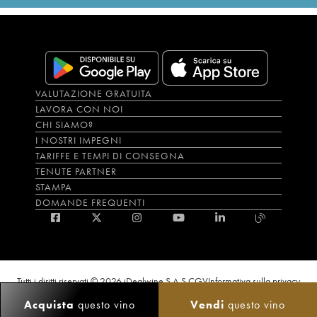
VALUTAZIONE GRATUITA
LAVORA CON NOI
CHI SIAMO?
I NOSTRI IMPEGNI
TARIFFE E TEMPI DI CONSEGNA
TENUTE PARTNER
STAMPA
DOMANDE FREQUENTI
Tutti i diritti riservati © 2026 iDealwine S.A.S.
CGV
Informativa sulla privacy
Bevi con moderazione, l’abuso di alcol è dannoso per la salute. L'utilizzo del
Acquista
questo vino
Vendi
questo vino
sito e dei servizi annessi è riservato solo agli utenti maggiorenni.