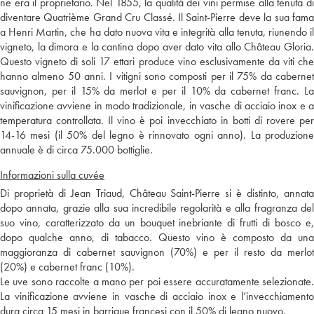
ne era il proprietario. Nel 1855, la qualità dei vini permise alla tenuta di
diventare Quatrième Grand Cru Classé. Il Saint-Pierre deve la sua fama
a Henri Martin, che ha dato nuova vita e integrità alla tenuta, riunendo il
vigneto, la dimora e la cantina dopo aver dato vita allo Château Gloria.
Questo vigneto di soli 17 ettari produce vino esclusivamente da viti che
hanno almeno 50 anni. I vitigni sono composti per il 75% da cabernet
sauvignon, per il 15% da merlot e per il 10% da cabernet franc. La
vinificazione avviene in modo tradizionale, in vasche di acciaio inox e a
temperatura controllata. Il vino è poi invecchiato in botti di rovere per
14-16 mesi (il 50% del legno è rinnovato ogni anno). La produzione
annuale è di circa 75.000 bottiglie.
Informazioni sulla cuvée
Di proprietà di Jean Triaud, Château Saint-Pierre si è distinto, annata
dopo annata, grazie alla sua incredibile regolarità e alla fragranza del
suo vino, caratterizzato da un bouquet inebriante di frutti di bosco e,
dopo qualche anno, di tabacco. Questo vino è composto da una
maggioranza di cabernet sauvignon (70%) e per il resto da merlot
(20%) e cabernet franc (10%).
Le uve sono raccolte a mano per poi essere accuratamente selezionate.
La vinificazione avviene in vasche di acciaio inox e l’invecchiamento
dura circa 15 mesi in barrique francesi con il 50% di legno nuovo.