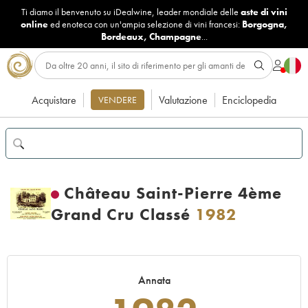
Ti diamo il benvenuto su iDealwine, leader mondiale delle
aste di vini
online
ed enoteca con un'ampia selezione di vini francesi:
Borgogna
,
Bordeaux
,
Champagne
...
Acquistare
Valutazione
Enciclopedia
VENDERE
Château Saint-Pierre 4ème
Grand Cru Classé
1982
Annata