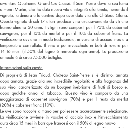
diventare Quatrième Grand Cru Classé. Il Saint-Pierre deve la sua fama
a Henri Martin, che ha dato nuova vita e integrità alla tenuta, riunendo il
vigneto, la dimora e la cantina dopo aver dato vita allo Château Gloria.
Questo vigneto di soli 17 ettari produce vino esclusivamente da viti che
hanno almeno 50 anni. I vitigni sono composti per il 75% da cabernet
sauvignon, per il 15% da merlot e per il 10% da cabernet franc. La
vinificazione avviene in modo tradizionale, in vasche di acciaio inox e a
temperatura controllata. Il vino è poi invecchiato in botti di rovere per
14-16 mesi (il 50% del legno è rinnovato ogni anno). La produzione
annuale è di circa 75.000 bottiglie.
Informazioni sulla cuvée
Di proprietà di Jean Triaud, Château Saint-Pierre si è distinto, annata
dopo annata, grazie alla sua incredibile regolarità e alla fragranza del
suo vino, caratterizzato da un bouquet inebriante di frutti di bosco e,
dopo qualche anno, di tabacco. Questo vino è composto da una
maggioranza di cabernet sauvignon (70%) e per il resto da merlot
(20%) e cabernet franc (10%).
Le uve sono raccolte a mano per poi essere accuratamente selezionate.
La vinificazione avviene in vasche di acciaio inox e l’invecchiamento
dura circa 15 mesi in barrique francesi con il 50% di legno nuovo.