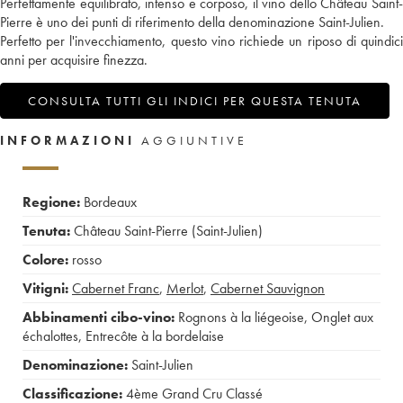
Perfettamente equilibrato, intenso e corposo, il vino dello Château Saint-
Pierre è uno dei punti di riferimento della denominazione Saint-Julien.
Perfetto per l'invecchiamento, questo vino richiede un riposo di quindici
anni per acquisire finezza.
CONSULTA TUTTI GLI INDICI PER QUESTA TENUTA
INFORMAZIONI
AGGIUNTIVE
Regione:
Bordeaux
Tenuta:
Château Saint-Pierre (Saint-Julien)
Colore:
rosso
Vitigni:
Cabernet Franc
,
Merlot
,
Cabernet Sauvignon
Abbinamenti cibo-vino:
Rognons à la liégeoise
,
Onglet aux
échalottes
,
Entrecôte à la bordelaise
Denominazione:
Saint-Julien
Classificazione:
4ème Grand Cru Classé