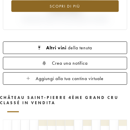
SCOPRI DI PIÙ
+410.54%
VARIAZIONE INDICE ATTUALE/PREZZO EN PRIMEUR
Altri vini
della tenuta
Crea una notifica
Aggiungi alla tua cantina virtuale
CHÂTEAU SAINT-PIERRE 4ÈME GRAND CRU
CLASSÉ IN VENDITA