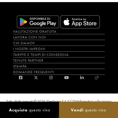
VALUTAZIONE GRATUITA
LAVORA CON NOI
CHI SIAMO?
I NOSTRI IMPEGNI
TARIFFE E TEMPI DI CONSEGNA
TENUTE PARTNER
STAMPA
DOMANDE FREQUENTI
Tutti i diritti riservati © 2026 iDealwine S.A.S.
CGV
Informativa sulla privacy
Bevi con moderazione, l’abuso di alcol è dannoso per la salute. L'utilizzo del
Acquista
questo vino
Vendi
questo vino
sito e dei servizi annessi è riservato solo agli utenti maggiorenni.