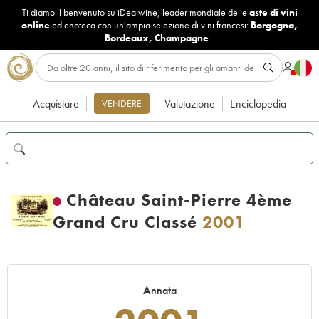
Ti diamo il benvenuto su iDealwine, leader mondiale delle
aste di vini
online
ed enoteca con un'ampia selezione di vini francesi:
Borgogna
,
Bordeaux
,
Champagne
...
Acquistare
Valutazione
Enciclopedia
VENDERE
Château Saint-Pierre 4ème
Grand Cru Classé
2001
Annata