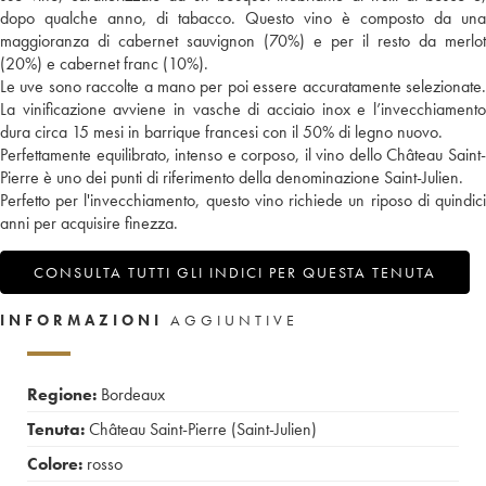
dopo qualche anno, di tabacco. Questo vino è composto da una
maggioranza di cabernet sauvignon (70%) e per il resto da merlot
(20%) e cabernet franc (10%).
Le uve sono raccolte a mano per poi essere accuratamente selezionate.
La vinificazione avviene in vasche di acciaio inox e l’invecchiamento
dura circa 15 mesi in barrique francesi con il 50% di legno nuovo.
Perfettamente equilibrato, intenso e corposo, il vino dello Château Saint-
Pierre è uno dei punti di riferimento della denominazione Saint-Julien.
Perfetto per l'invecchiamento, questo vino richiede un riposo di quindici
anni per acquisire finezza.
CONSULTA TUTTI GLI INDICI PER QUESTA TENUTA
INFORMAZIONI
AGGIUNTIVE
Regione:
Bordeaux
Tenuta:
Château Saint-Pierre (Saint-Julien)
Colore:
rosso