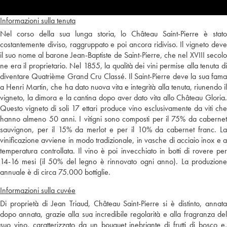
Informazioni sulla tenuta
Nel corso della sua lunga storia, lo Château Saint-Pierre è stato
costantemente diviso, raggruppato e poi ancora ridiviso. Il vigneto deve
il suo nome al barone Jean-Baptiste de Saint-Pierre, che nel XVIII secolo
ne era il proprietario. Nel 1855, la qualità dei vini permise alla tenuta di
diventare Quatrième Grand Cru Classé. Il Saint-Pierre deve la sua fama
a Henri Martin, che ha dato nuova vita e integrità alla tenuta, riunendo il
vigneto, la dimora e la cantina dopo aver dato vita allo Château Gloria.
Questo vigneto di soli 17 ettari produce vino esclusivamente da viti che
hanno almeno 50 anni. I vitigni sono composti per il 75% da cabernet
sauvignon, per il 15% da merlot e per il 10% da cabernet franc. La
vinificazione avviene in modo tradizionale, in vasche di acciaio inox e a
temperatura controllata. Il vino è poi invecchiato in botti di rovere per
14-16 mesi (il 50% del legno è rinnovato ogni anno). La produzione
annuale è di circa 75.000 bottiglie.
Informazioni sulla cuvée
Di proprietà di Jean Triaud, Château Saint-Pierre si è distinto, annata
dopo annata, grazie alla sua incredibile regolarità e alla fragranza del
suo vino, caratterizzato da un bouquet inebriante di frutti di bosco e,