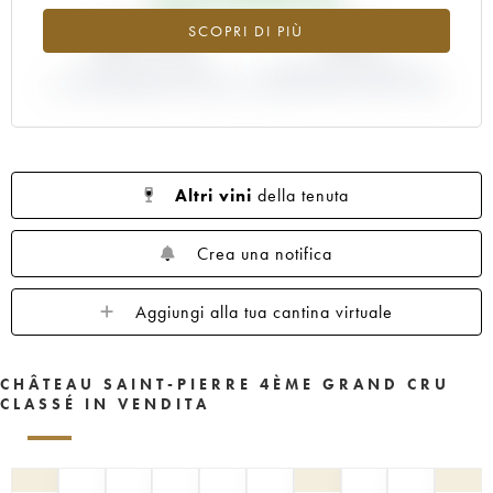
+87.79%
-25%
SCOPRI DI PIÙ
VARIAZIONE INDICE
VARIAZIONE PREZZO EN
ATTUALE/PREZZO EN PRIMEUR
PRIMEUR ANNATA 2001/2000
Altri vini
della tenuta
Crea una notifica
Aggiungi alla tua cantina virtuale
CHÂTEAU SAINT-PIERRE 4ÈME GRAND CRU
CLASSÉ IN VENDITA