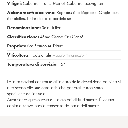
Vitigni:
Cabernet Franc
,
Merlot
,
Cabernet Sauvignon
Abbinamenti cibo-vino:
Rognons à la liégeoise
,
Onglet aux
échalottes
,
Entrecôte à la bordelaise
Denominazione:
Saint-Julien
Classificazione:
4ème Grand Cru Classé
Proprietario:
Françoise Triaud
Viticoltura:
tradizionale
Maggiori informazioni…
Temperatura di servizio:
16°
Le informazioni contenute all'interno della descrizione del vino si
riferiscono alle sue caratteristiche generali e non sono
specifiche dell'annata.
Attenzione: questo testo è tutelato dai diritti d'autore. È vietato
copiarlo senza previo consenso da parte dell'autore.