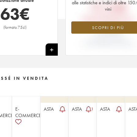
uotazione attuale
alle statistiche e indici di oltre 15
72,24
€
63
€
vini
PREZZO EN PRIMEUR 2010
(formato 75cl)
SCOPRI DI PIÙ
-12.93%
VARIAZIONE INDICE
ATTUALE/PREZZO EN PRIMEUR
+
SSÉ IN VENDITA
E-
ASTA
ASTA
ASTA
AST
1
MERCE
COMMERCE