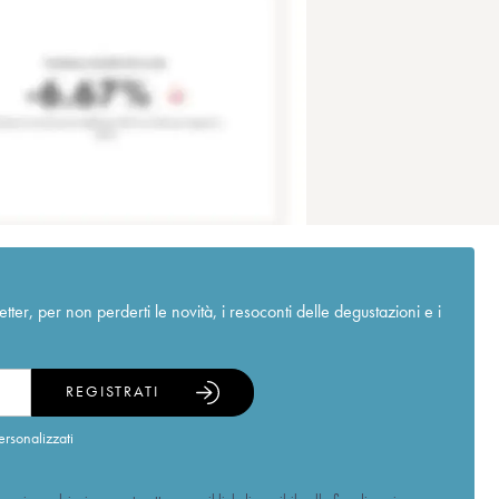
r, per non perderti le novità, i resoconti delle degustazioni e i
REGISTRATI
ersonalizzati