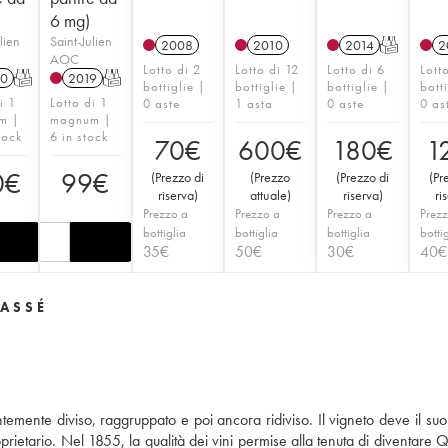
6 mg)
lien
Saint-Julien
2008
2010
2014
T
2
AOC
Lotto di 2
Lotto di 12
Lotto di 6
Lott
0
T
2019
T
bottiglie |
bottiglie |
bottiglie |
bott
i 1
Lotto di 1
0 aste
1 asta
0 aste
0 as
m |
magnum |
tock
6 in stock
70
€
600
€
180
€
1
0
€
99
€
(
Prezzo di
(
Prezzo
(
Prezzo di
(
Pr
riserva
)
attuale
)
riserva
)
ri
Prezzo a
Prezzo a
Prezzo a
Prezz
bottiglia
bottiglia
bottiglia
botti
35
€
50
€
30
€
40
€
LASSÉ
ntemente diviso, raggruppato e poi ancora ridiviso. Il vigneto deve il su
prietario. Nel 1855, la qualità dei vini permise alla tenuta di diventare 