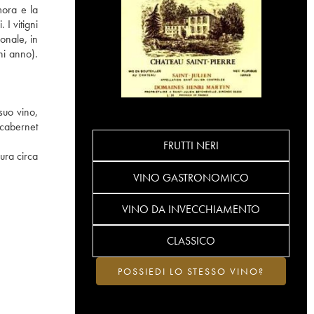
mora e la
I vitigni
onale, in
ni anno).
suo vino,
 cabernet
FRUTTI NERI
ura circa
VINO GASTRONOMICO
VINO DA INVECCHIAMENTO
CLASSICO
POSSIEDI LO STESSO VINO?