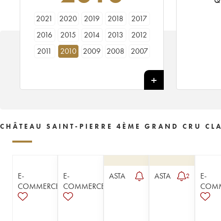
Q
2021
2020
2019
2018
2017
2016
2015
2014
2013
2012
2011
2010
2009
2008
2007
2006
2005
2004
2003
2002
2001
2000
1999
1998
1997
1996
1995
1994
1993
1992
1991
1990
1989
1988
1987
CHÂTEAU SAINT-PIERRE 4ÈME GRAND CRU CLA
1986
1985
1984
1983
1982
1981
1980
1979
1978
1977
1976
1975
1974
1971
1970
E-
E-
ASTA
ASTA
E-
2
1966
1962
1961
1959
1954
COMMERCE
COMMERCE
COM
1949
1939
1921