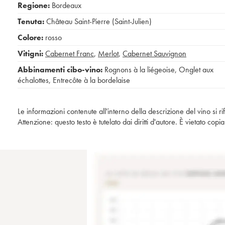
Regione:
Bordeaux
Tenuta:
Château Saint-Pierre (Saint-Julien)
Colore:
rosso
Vitigni:
Cabernet Franc
,
Merlot
,
Cabernet Sauvignon
Abbinamenti cibo-vino:
Rognons à la liégeoise
,
Onglet aux
échalottes
,
Entrecôte à la bordelaise
Le informazioni contenute all'interno della descrizione del vino si r
Attenzione: questo testo è tutelato dai diritti d'autore. È vietato co