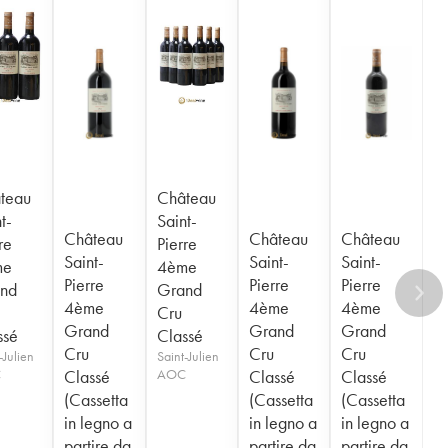
teau
Château
t-
Saint-
Château
Château
Château
re
Pierre
Saint-
Saint-
Saint-
me
4ème
Pierre
Pierre
Pierre
nd
Grand
4ème
4ème
4ème
Cru
Grand
Grand
Grand
ssé
Classé
Cru
Cru
Cru
-Julien
Saint-Julien
C
Classé
AOC
Classé
Classé
(Cassetta
(Cassetta
(Cassetta
in legno a
in legno a
in legno a
partire da
partire da
partire da