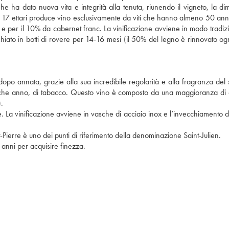
e ha dato nuova vita e integrità alla tenuta, riunendo il vigneto, la di
 17 ettari produce vino esclusivamente da viti che hanno almeno 50 anni. 
e per il 10% da cabernet franc. La vinificazione avviene in modo tradizi
chiato in botti di rovere per 14-16 mesi (il 50% del legno è rinnovato og
 dopo annata, grazie alla sua incredibile regolarità e alla fragranza del 
ualche anno, di tabacco. Questo vino è composto da una maggioranza di
.
 La vinificazione avviene in vasche di acciaio inox e l’invecchiamento d
-Pierre è uno dei punti di riferimento della denominazione Saint-Julien.
 anni per acquisire finezza.