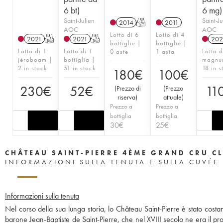
6 bt)
6 mg)
Saint-Julien
Saint-Ju
2014
T
2011
AOC
AOC
Lotto di 6
Lotto di 4
2021
T
2021
T
202
bottiglie |
bottiglie |
Lotto di 1
Lotto di 1
Lotto d
0 aste
1 asta
jéroboam |
bottiglia |
magnu
2 in stock
51 in stock
18 in s
180
€
100
€
230
€
52
€
11
(
Prezzo di
(
Prezzo
riserva
)
attuale
)
Prezzo a
Prezzo a
bottiglia
bottiglia
30
€
25
€
CHÂTEAU SAINT-PIERRE 4ÈME GRAND CRU C
INFORMAZIONI SULLA TENUTA E SULLA CUVÉE
Informazioni sulla tenuta
Nel corso della sua lunga storia, lo Château Saint-Pierre è stato costa
barone Jean-Baptiste de Saint-Pierre, che nel XVIII secolo ne era il pro