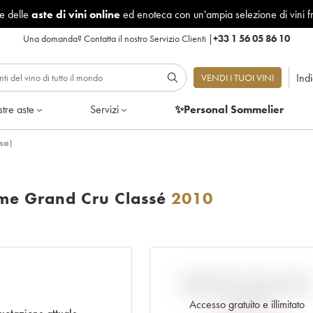
le delle
aste di vini online
ed enoteca con un'ampia selezione di vini f
Una domanda?
Contatta il nostro Servizio Clienti
|
+33 1 56 05 86 10
Ind
VENDI I TUOI VINI
tre aste
Servizi
✨Personal Sommelier
so)
me Grand Cru Classé
2010
VARIAZIONE DELL'INDIC
RISPETTO AL PREZZO EN
PRIMEUR
Accesso gratuito e illimitato