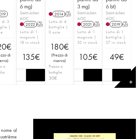
6 mg)
3 mg)
6 bt)
Saint-Julien
Saint-Julien
Saint-Julien
019
2014
T
AOC
AOC
AOC
o di 3
Lotto di 6
2022
T
2021
T
2019
T
iglie |
bottiglie |
Lotto di 1
Lotto di 1
Lotto di 1
te
0 aste
magnum |
magnum |
bottiglia |
18 in stock
32 in stock
27 in stock
20
€
180
€
135
€
105
€
49
€
ezzo di
(
Prezzo di
serva
)
riserva
)
o a
Prezzo a
glia
bottiglia
30
€
✕
o nome al
Quatrième