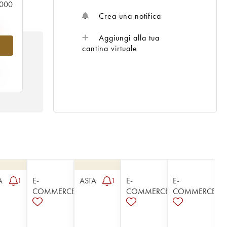
0.000
Crea una notifica
Aggiungi alla tua
cantina virtuale
A
E-
ASTA
E-
E-
1
1
COMMERCE
COMMERCE
COMMERCE