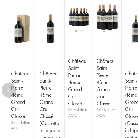
Château
Château
Saint-
Saint-
Château
Château
Châte
Pierre
Pierre
Saint-
Saint-
Saint-
4ème
4ème
Pierre
Pierre
Pierre
Grand
Grand
4ème
4ème
4ème
Cru
Cru
Grand
Grand
Gran
Classé
Classé
Cru
Cru
Cru
Saint-Julien
Saint-Julien
Classé
Classé
AOC
AOC
Class
Saint-Julien
(Cassetta
(Cass
AOC
in legno a
in leg
partire da
partir