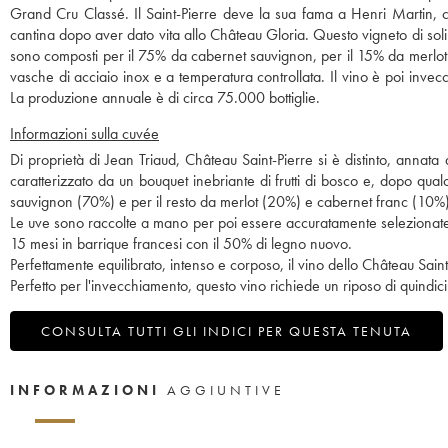
Grand Cru Classé. Il Saint-Pierre deve la sua fama a Henri Martin, ch
cantina dopo aver dato vita allo Château Gloria. Questo vigneto di soli
sono composti per il 75% da cabernet sauvignon, per il 15% da merlot 
vasche di acciaio inox e a temperatura controllata. Il vino è poi invec
La produzione annuale è di circa 75.000 bottiglie.
Informazioni sulla cuvée
Di proprietà di Jean Triaud, Château Saint-Pierre si è distinto, annata
caratterizzato da un bouquet inebriante di frutti di bosco e, dopo q
sauvignon (70%) e per il resto da merlot (20%) e cabernet franc (10%)
Le uve sono raccolte a mano per poi essere accuratamente selezionate.
15 mesi in barrique francesi con il 50% di legno nuovo.
Perfettamente equilibrato, intenso e corposo, il vino dello Château Saint
Perfetto per l'invecchiamento, questo vino richiede un riposo di quindici
CONSULTA TUTTI GLI INDICI PER QUESTA TENUTA
INFORMAZIONI
AGGIUNTIVE