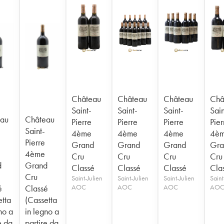
Château
Château
Château
Châ
Saint-
Saint-
Saint-
Sain
au
Château
Pierre
Pierre
Pierre
Pier
Saint-
4ème
4ème
4ème
4è
Pierre
Grand
Grand
Grand
Gra
4ème
Cru
Cru
Cru
Cru
d
Grand
Classé
Classé
Classé
Cla
Cru
Saint-Julien
Saint-Julien
Saint-Julien
Saint
é
Classé
AOC
AOC
AOC
AO
etta
(Cassetta
no a
in legno a
e da
partire da