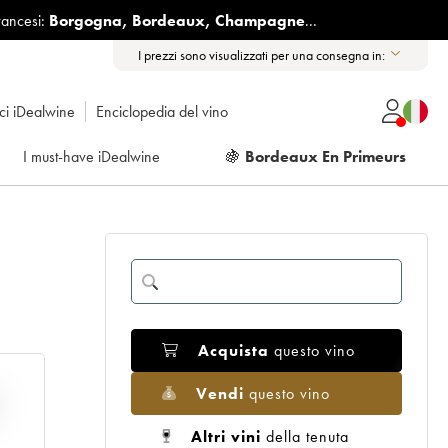
rancesi:
Borgogna
,
Bordeaux
,
Champagne
...
I prezzi sono visualizzati per una consegna in:
ici iDealwine
Enciclopedia del vino
I must-have iDealwine
🍇
Bordeaux En Primeurs
Acquista
questo vino
Vendi
questo vino
E
Altri vini
della tenuta