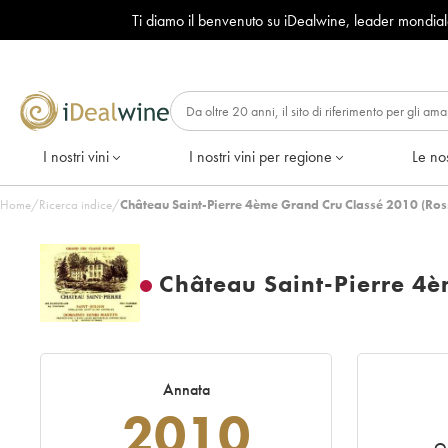
Ti diamo il benvenuto su iDealwine, leader mondia
I nostri vini
I nostri vini per regione
Le nos
Home
/
Ricerca indice
/
Château Saint-Pierre 4ème Grand Cru Classé 2010 (Ros
Château Saint-Pierre 4è
Annata
2010