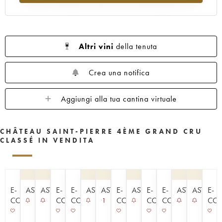
Altri vini
della tenuta
Crea una notifica
Aggiungi alla tua cantina virtuale
CHÂTEAU SAINT-PIERRE 4ÈME GRAND CRU
CLASSÉ IN VENDITA
E-
ASTA
ASTA
E-
E-
ASTA
ASTA
E-
ASTA
E-
E-
ASTA
ASTA
E-
COMMERCE
COMMERCE
COMMERCE
COMMERCE
COMMERCE
COMMERCE
CO
1