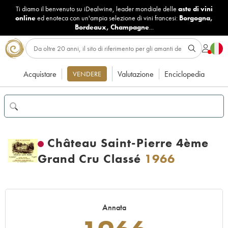
Ti diamo il benvenuto su iDealwine, leader mondiale delle
aste di vini
online
ed enoteca con un'ampia selezione di vini francesi:
Borgogna
,
Bordeaux
,
Champagne
...
Acquistare
Valutazione
Enciclopedia
VENDERE
Château Saint-Pierre 4ème
Grand Cru Classé
1966
Annata