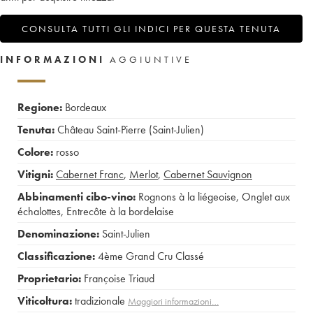
CONSULTA TUTTI GLI INDICI PER QUESTA TENUTA
INFORMAZIONI
AGGIUNTIVE
Regione:
Bordeaux
Tenuta:
Château Saint-Pierre (Saint-Julien)
Colore:
rosso
Vitigni:
Cabernet Franc
,
Merlot
,
Cabernet Sauvignon
Abbinamenti cibo-vino:
Rognons à la liégeoise
,
Onglet aux
échalottes
,
Entrecôte à la bordelaise
Denominazione:
Saint-Julien
Classificazione:
4ème Grand Cru Classé
Proprietario:
Françoise Triaud
Viticoltura:
tradizionale
Maggiori informazioni…