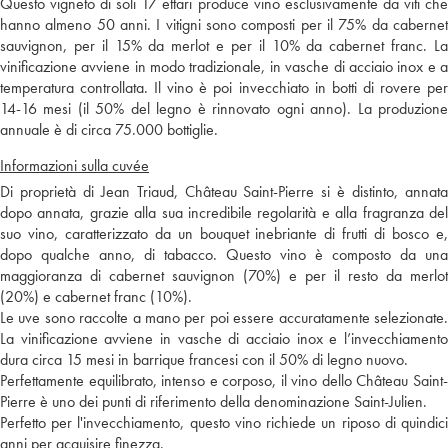
Questo vigneto di soli 17 ettari produce vino esclusivamente da viti che
hanno almeno 50 anni. I vitigni sono composti per il 75% da cabernet
sauvignon, per il 15% da merlot e per il 10% da cabernet franc. La
vinificazione avviene in modo tradizionale, in vasche di acciaio inox e a
temperatura controllata. Il vino è poi invecchiato in botti di rovere per
14-16 mesi (il 50% del legno è rinnovato ogni anno). La produzione
annuale è di circa 75.000 bottiglie.
Informazioni sulla cuvée
Di proprietà di Jean Triaud, Château Saint-Pierre si è distinto, annata
dopo annata, grazie alla sua incredibile regolarità e alla fragranza del
suo vino, caratterizzato da un bouquet inebriante di frutti di bosco e,
dopo qualche anno, di tabacco. Questo vino è composto da una
maggioranza di cabernet sauvignon (70%) e per il resto da merlot
(20%) e cabernet franc (10%).
Le uve sono raccolte a mano per poi essere accuratamente selezionate.
La vinificazione avviene in vasche di acciaio inox e l’invecchiamento
dura circa 15 mesi in barrique francesi con il 50% di legno nuovo.
Perfettamente equilibrato, intenso e corposo, il vino dello Château Saint-
Pierre è uno dei punti di riferimento della denominazione Saint-Julien.
Perfetto per l'invecchiamento, questo vino richiede un riposo di quindici
anni per acquisire finezza.