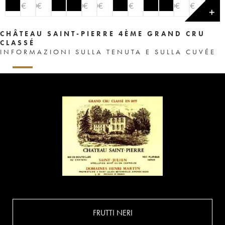
50
€
30
€
30
€
30
€
50
€
50
€
50
€
✕
CHÂTEAU SAINT-PIERRE 4ÈME GRAND CRU
CLASSÉ
INFORMAZIONI SULLA TENUTA E SULLA CUVÉE
FRUTTI NERI