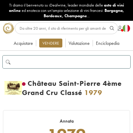
Ti diamo il benvenuto su iDealwine, leader mondiale delle
aste di vini
online
ed enoteca con un'ampia selezione di vini francesi:
Borgogna
,
Bordeaux
,
Champagne
...
Acquistare
Valutazione
Enciclopedia
VENDERE
Château Saint-Pierre 4ème
Grand Cru Classé
1979
Annata