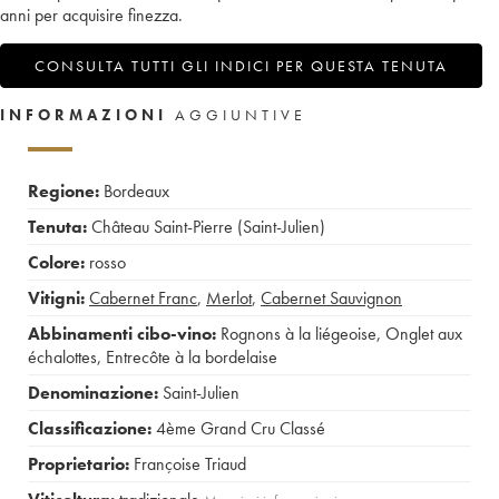
anni per acquisire finezza.
CONSULTA TUTTI GLI INDICI PER QUESTA TENUTA
INFORMAZIONI
AGGIUNTIVE
Regione:
Bordeaux
Tenuta:
Château Saint-Pierre (Saint-Julien)
Colore:
rosso
Vitigni:
Cabernet Franc
,
Merlot
,
Cabernet Sauvignon
Abbinamenti cibo-vino:
Rognons à la liégeoise
,
Onglet aux
échalottes
,
Entrecôte à la bordelaise
Denominazione:
Saint-Julien
Classificazione:
4ème Grand Cru Classé
Proprietario:
Françoise Triaud