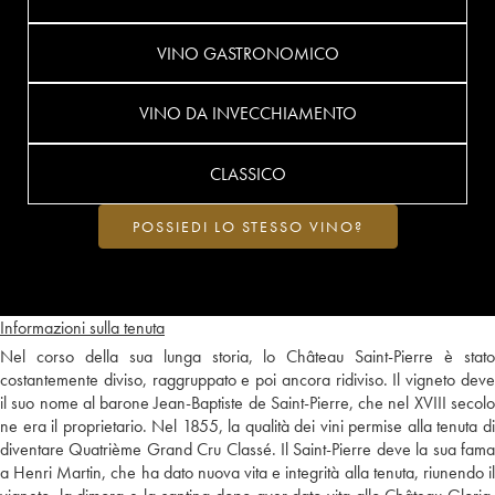
VINO GASTRONOMICO
VINO DA INVECCHIAMENTO
CLASSICO
POSSIEDI LO STESSO VINO?
Informazioni sulla tenuta
Nel corso della sua lunga storia, lo Château Saint-Pierre è stato
costantemente diviso, raggruppato e poi ancora ridiviso. Il vigneto deve
il suo nome al barone Jean-Baptiste de Saint-Pierre, che nel XVIII secolo
ne era il proprietario. Nel 1855, la qualità dei vini permise alla tenuta di
diventare Quatrième Grand Cru Classé. Il Saint-Pierre deve la sua fama
a Henri Martin, che ha dato nuova vita e integrità alla tenuta, riunendo il