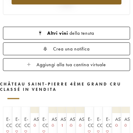
al 2025
Altri vini
della tenuta
Crea una notifica
Aggiungi alla tua cantina virtuale
CHÂTEAU SAINT-PIERRE 4ÈME GRAND CRU
CLASSÉ IN VENDITA
E-
E-
E-
ASTA
E-
ASTA
ASTA
ASTA
ASTA
E-
E-
E-
ASTA
AST
COMMERCE
COMMERCE
COMMERCE
COMMERCE
COMMERCE
COMMERCE
COMMERCE
1