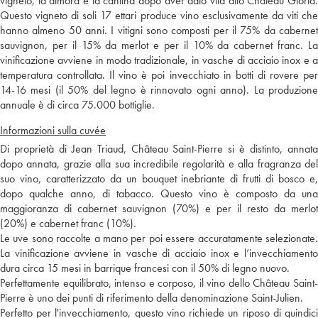
vigneto, la dimora e la cantina dopo aver dato vita allo Château Gloria.
Questo vigneto di soli 17 ettari produce vino esclusivamente da viti che
hanno almeno 50 anni. I vitigni sono composti per il 75% da cabernet
sauvignon, per il 15% da merlot e per il 10% da cabernet franc. La
vinificazione avviene in modo tradizionale, in vasche di acciaio inox e a
temperatura controllata. Il vino è poi invecchiato in botti di rovere per
14-16 mesi (il 50% del legno è rinnovato ogni anno). La produzione
annuale è di circa 75.000 bottiglie.
Informazioni sulla cuvée
Di proprietà di Jean Triaud, Château Saint-Pierre si è distinto, annata
dopo annata, grazie alla sua incredibile regolarità e alla fragranza del
suo vino, caratterizzato da un bouquet inebriante di frutti di bosco e,
dopo qualche anno, di tabacco. Questo vino è composto da una
maggioranza di cabernet sauvignon (70%) e per il resto da merlot
(20%) e cabernet franc (10%).
Le uve sono raccolte a mano per poi essere accuratamente selezionate.
La vinificazione avviene in vasche di acciaio inox e l’invecchiamento
dura circa 15 mesi in barrique francesi con il 50% di legno nuovo.
Perfettamente equilibrato, intenso e corposo, il vino dello Château Saint-
Pierre è uno dei punti di riferimento della denominazione Saint-Julien.
Perfetto per l'invecchiamento, questo vino richiede un riposo di quindici