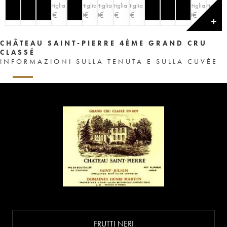
bottiglia
bottiglia
bottiglia
bottiglia
bottiglia
bottiglia
bottiglia
50
€
50
€
30
€
50
€
50
€
30
€
30
€
✕
CHÂTEAU SAINT-PIERRE 4ÈME GRAND CRU
CLASSÉ
INFORMAZIONI SULLA TENUTA E SULLA CUVÉE
FRUTTI NERI