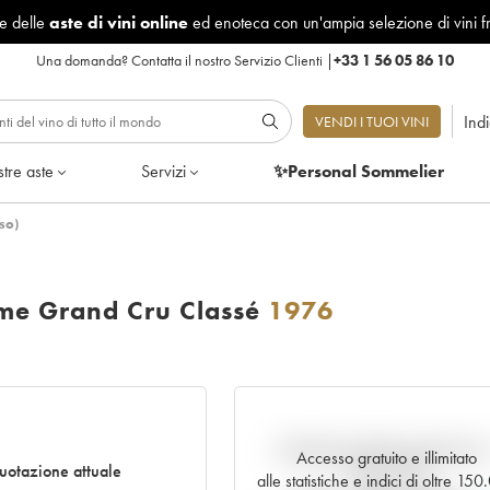
le delle
aste di vini online
ed enoteca con un'ampia selezione di vini f
Una domanda?
Contatta il nostro Servizio Clienti
|
+33 1 56 05 86 10
Ind
VENDI I TUOI VINI
tre aste
Servizi
✨Personal Sommelier
so)
me Grand Cru Classé
1976
Andamento della quotazione i
Accesso gratuito e illimitato
uotazione attuale
tempo reale
alle statistiche e indici di oltre 15