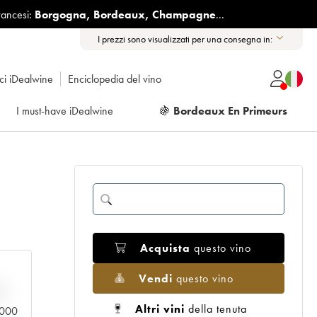
rancesi:
Borgogna
,
Bordeaux
,
Champagne
...
I prezzi sono visualizzati per una consegna in:
ici iDealwine
Enciclopedia del vino
I must-have iDealwine
🍇
Bordeaux En Primeurs
Acquista
questo vino
Vendi
questo vino
n
Altri vini
della tenuta
0.000