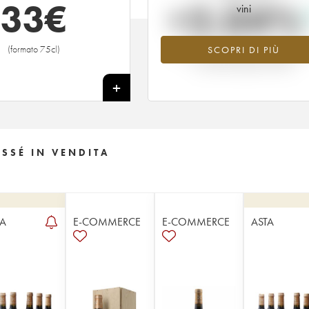
33
€
+2.04%
vini
(formato 75cl)
SCOPRI DI PIÙ
Valore in aumento per l'annata 197
nel 2026 rispetto al 2025
+
SSÉ IN VENDITA
TA
E-COMMERCE
E-COMMERCE
ASTA