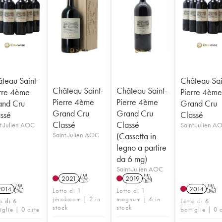
teau Saint-
Château Sai
Château Saint-
Château Saint-
rre 4ème
Pierre 4èm
Pierre 4ème
Pierre 4ème
and Cru
Grand Cru
Grand Cru
Grand Cru
ssé
Classé
Classé
Classé
t-Julien AOC
Saint-Julien A
Saint-Julien AOC
(Cassetta in
legno a partire
da 6 mg)
Saint-Julien AOC
2021
T
2019
T
2014
T
2014
T
Lotto di 1
Lotto di 1
jéroboam | 2 in
magnum | 6 in
o di 6
Lotto di 6
stock
stock
iglie | 0 aste
bottiglie | 0 