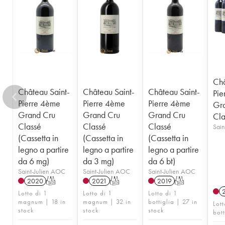
Châ
Château Saint-
Château Saint-
Château Saint-
Pie
Pierre 4ème
Pierre 4ème
Pierre 4ème
Gr
Grand Cru
Grand Cru
Grand Cru
Cla
Classé
Classé
Classé
Sain
(Cassetta in
(Cassetta in
(Cassetta in
legno a partire
legno a partire
legno a partire
da 6 mg)
da 3 mg)
da 6 bt)
Saint-Julien AOC
Saint-Julien AOC
Saint-Julien AOC
2020
T
2021
T
2019
T
Lotto di 1
Lotto di 1
Lotto di 1
magnum | 18 in
magnum | 32 in
bottiglia | 27 in
Lott
stock
stock
stock
bott