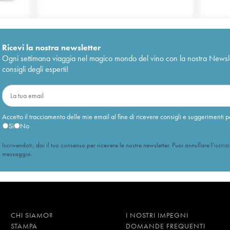
Ricevi la nostra newsletter
Ogni settimana viaggia nel magico mondo del vino con la nostra Newslette
consigli degli esperti!
Accetto il tracciamento delle mie email al fine di ricevere consigli e suggerimenti p
Sì
No
Iscrivendoti, dai il tuo consenso per ricevere le nostre newsletter. Puoi annullare l’iscriz
messaggio.
CHI SIAMO?
I NOSTRI IMPEGNI
STAMPA
DOMANDE FREQUENTI