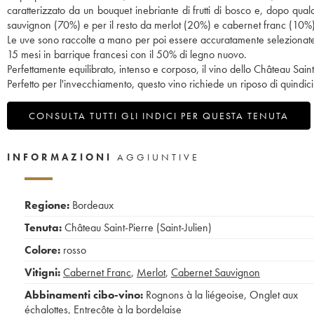
caratterizzato da un bouquet inebriante di frutti di bosco e, dopo q
sauvignon (70%) e per il resto da merlot (20%) e cabernet franc (10%)
Le uve sono raccolte a mano per poi essere accuratamente selezionate.
15 mesi in barrique francesi con il 50% di legno nuovo.
Perfettamente equilibrato, intenso e corposo, il vino dello Château Saint
Perfetto per l'invecchiamento, questo vino richiede un riposo di quindici
CONSULTA TUTTI GLI INDICI PER QUESTA TENUTA
INFORMAZIONI
AGGIUNTIVE
Regione:
Bordeaux
Tenuta:
Château Saint-Pierre (Saint-Julien)
Colore:
rosso
Vitigni:
Cabernet Franc
,
Merlot
,
Cabernet Sauvignon
Abbinamenti cibo-vino:
Rognons à la liégeoise
,
Onglet aux
échalottes
,
Entrecôte à la bordelaise