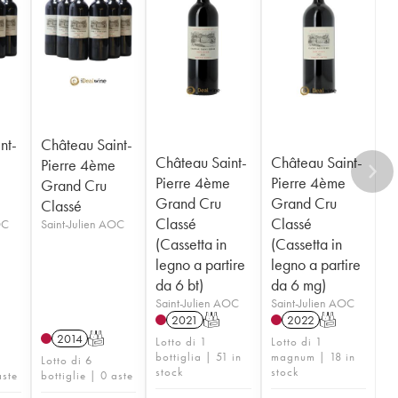
nt-
Château Saint-
Château Saint-
Château Saint-
e
Pierre 4ème
Pierre 4ème
Pierre 4ème
Grand Cru
Grand Cru
Grand Cru
Classé
Classé
Classé
OC
Saint-Julien AOC
(Cassetta in
(Cassetta in
legno a partire
legno a partire
da 6 bt)
da 6 mg)
Saint-Julien AOC
Saint-Julien AOC
2021
T
2022
T
2014
T
Lotto di 1
Lotto di 1
bottiglia | 51 in
magnum | 18 in
Lotto di 6
stock
stock
aste
bottiglie | 0 aste