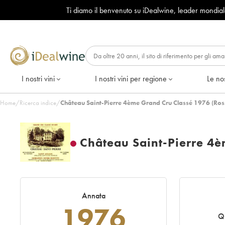
Ti diamo il benvenuto su iDealwine, leader mondia
I nostri vini
I nostri vini per regione
Le nos
Home
/
Ricerca indice
/
Château Saint-Pierre 4ème Grand Cru Classé 1976 (Ros
Château Saint-Pierre 4è
Annata
1976
Q