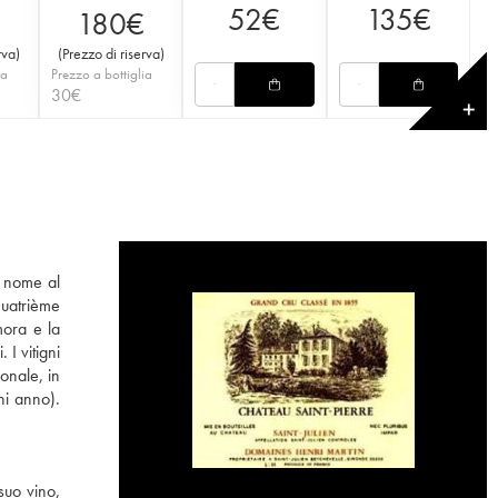
52
€
135
€
€
180
€
rva
)
(
Prezzo di riserva
)
ia
Prezzo a bottiglia
30
€
✕
o nome al
Quatrième
mora e la
I vitigni
onale, in
ni anno).
suo vino,