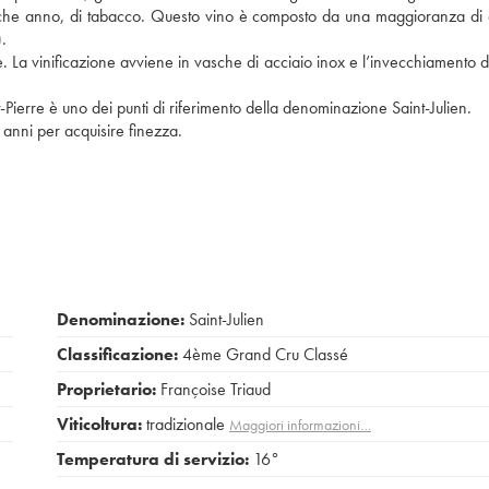
ualche anno, di tabacco. Questo vino è composto da una maggioranza di
.
 La vinificazione avviene in vasche di acciaio inox e l’invecchiamento d
-Pierre è uno dei punti di riferimento della denominazione Saint-Julien.
 anni per acquisire finezza.
Denominazione:
Saint-Julien
Classificazione:
4ème Grand Cru Classé
Proprietario:
Françoise Triaud
Viticoltura:
tradizionale
Maggiori informazioni…
Temperatura di servizio:
16°