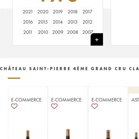
2021
2020
2019
2018
2017
2016
2015
2014
2013
2012
2011
2010
2009
2008
2007
2006
2005
2004
2003
2002
2001
2000
1999
1998
1997
1996
1995
1994
1993
1992
CHÂTEAU SAINT-PIERRE 4ÈME GRAND CRU CLA
1991
1990
1989
1988
1987
1986
1985
1984
1983
1982
1981
1980
1979
1978
1977
E-COMMERCE
E-COMMERCE
E-COMMERCE
AS
1976
1975
1974
1971
1970
1966
1962
1961
1959
1954
1949
1939
1921