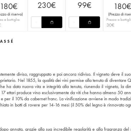
230
€
99
€
180
€
180
ezzo di riserva
)
(
Prezzo di rise
zo a bottiglia
Prezzo a bottigl
€
30
€
LASSÉ
ntemente diviso, raggruppato e poi ancora ridiviso. Il vigneto deve il su
prietario. Nel 1855, la qualità dei vini permise alla tenuta di diventare 
e ha dato nuova vita e integrità alla tenuta, riunendo il vigneto, la di
 17 ettari produce vino esclusivamente da viti che hanno almeno 50 anni. 
e per il 10% da cabernet franc. La vinificazione avviene in modo tradizi
chiato in botti di rovere per 14-16 mesi (il 50% del legno è rinnovato og
 dopo annata, grazie alla sua incredibile regolarità e alla fragranza del 