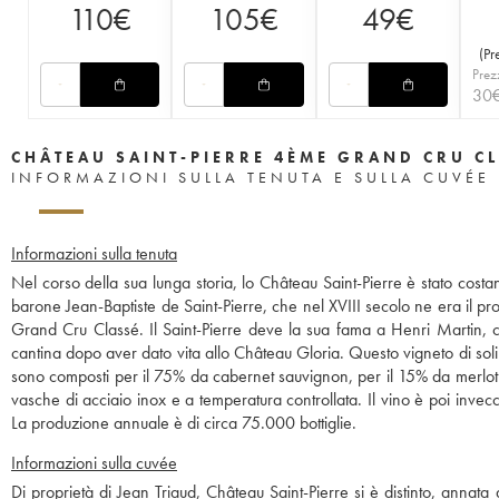
110
€
105
€
49
€
(
Pr
Prez
30
CHÂTEAU SAINT-PIERRE 4ÈME GRAND CRU C
INFORMAZIONI SULLA TENUTA E SULLA CUVÉE
Informazioni sulla tenuta
Nel corso della sua lunga storia, lo Château Saint-Pierre è stato costa
barone Jean-Baptiste de Saint-Pierre, che nel XVIII secolo ne era il pro
Grand Cru Classé. Il Saint-Pierre deve la sua fama a Henri Martin, ch
cantina dopo aver dato vita allo Château Gloria. Questo vigneto di soli
sono composti per il 75% da cabernet sauvignon, per il 15% da merlot 
vasche di acciaio inox e a temperatura controllata. Il vino è poi invec
La produzione annuale è di circa 75.000 bottiglie.
Informazioni sulla cuvée
Di proprietà di Jean Triaud, Château Saint-Pierre si è distinto, annata