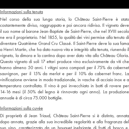
Informazioni sulla tenuta
Nel corso della sua lunga storia, lo Château Saint-Pierre è stato
costantemente diviso, raggruppato e poi ancora ridiviso. Il vigneto deve
il suo nome al barone Jean-Baptiste de Saint-Pierre, che nel XVIII secolo
ne era il proprietario. Nel 1855, la qualità dei vini permise alla tenuta di
diventare Quatrième Grand Cru Classé. Il Saint-Pierre deve la sua fama
a Henri Martin, che ha dato nuova vita e integrità alla tenuta, riunendo il
vigneto, la dimora e la cantina dopo aver dato vita allo Château Gloria.
Questo vigneto di soli 17 ettari produce vino esclusivamente da viti che
hanno almeno 50 anni. I vitigni sono composti per il 75% da cabernet
sauvignon, per il 15% da merlot e per il 10% da cabernet franc. La
vinificazione avviene in modo tradizionale, in vasche di acciaio inox e a
temperatura controllata. Il vino è poi invecchiato in botti di rovere per
14-16 mesi (il 50% del legno è rinnovato ogni anno). La produzione
annuale è di circa 75.000 bottiglie.
Informazioni sulla cuvée
Di proprietà di Jean Triaud, Château Saint-Pierre si è distinto, annata
dopo annata, grazie alla sua incredibile regolarità e alla fragranza del
suo vino, caratterizzato da un bouquet inebriante di frutti di bosco e,