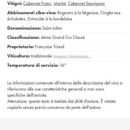
Vitigni:
Cabernet Franc
,
Merlot
,
Cabernet Sauvignon
Abbinamenti cibo-vino:
Rognons à la liégeoise
,
Onglet aux
échalottes
,
Entrecôte à la bordelaise
Denominazione:
Saint-Julien
Classificazione:
4ème Grand Cru Classé
Proprietario:
Françoise Triaud
Viticoltura:
tradizionale
Maggiori informazioni…
Temperatura di servizio:
16°
Le informazioni contenute all'interno della descrizione del vino si
riferiscono alle sue caratteristiche generali e non sono
specifiche dell'annata.
Attenzione: questo testo è tutelato dai diritti d'autore. È vietato
copiarlo senza previo consenso da parte dell'autore.