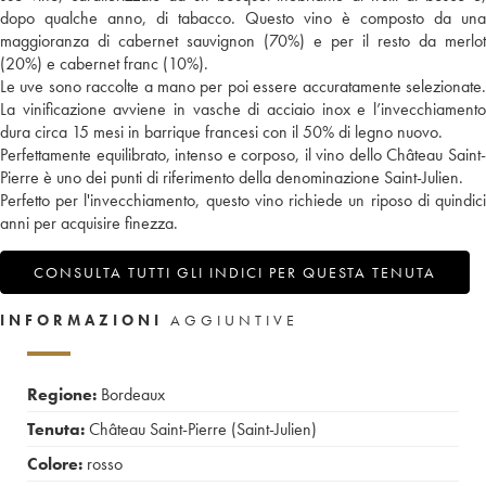
dopo qualche anno, di tabacco. Questo vino è composto da una
maggioranza di cabernet sauvignon (70%) e per il resto da merlot
(20%) e cabernet franc (10%).
Le uve sono raccolte a mano per poi essere accuratamente selezionate.
La vinificazione avviene in vasche di acciaio inox e l’invecchiamento
dura circa 15 mesi in barrique francesi con il 50% di legno nuovo.
Perfettamente equilibrato, intenso e corposo, il vino dello Château Saint-
Pierre è uno dei punti di riferimento della denominazione Saint-Julien.
Perfetto per l'invecchiamento, questo vino richiede un riposo di quindici
anni per acquisire finezza.
CONSULTA TUTTI GLI INDICI PER QUESTA TENUTA
INFORMAZIONI
AGGIUNTIVE
Regione:
Bordeaux
Tenuta:
Château Saint-Pierre (Saint-Julien)
Colore:
rosso