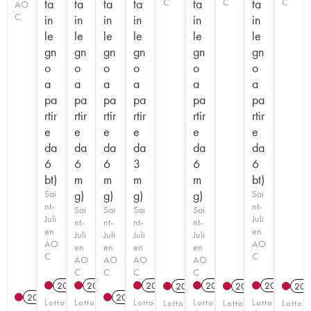
ta
ta
ta
ta
C
ta
C
ta
C
AO
C
in
in
in
in
in
in
le
le
le
le
le
le
gn
gn
gn
gn
gn
gn
o
o
o
o
o
o
a
a
a
a
a
a
pa
pa
pa
pa
pa
pa
rtir
rtir
rtir
rtir
rtir
rtir
e
e
e
e
e
e
da
da
da
da
da
da
6
6
6
3
6
6
bt)
m
m
m
m
bt)
Sai
g)
g)
g)
g)
Sai
nt-
nt-
Sai
Sai
Sai
Sai
Juli
Juli
nt-
nt-
nt-
nt-
en
en
Juli
Juli
Juli
Juli
AO
AO
en
en
en
en
C
C
AO
AO
AO
AO
C
C
C
C
2019
T
2022
T
2021
T
2020
T
2021
T
2014
T
2014
T
201
2021
T
2019
T
Lotto
Lotto
Lotto
Lotto
Lotto
Lotto
Lotto
Lotto