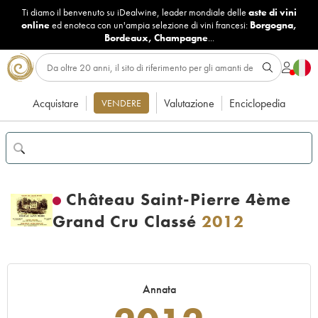
Ti diamo il benvenuto su iDealwine, leader mondiale delle
aste di vini
online
ed enoteca con un'ampia selezione di vini francesi:
Borgogna
,
Bordeaux
,
Champagne
...
Acquistare
Valutazione
Enciclopedia
VENDERE
Château Saint-Pierre 4ème
Grand Cru Classé
2012
Annata