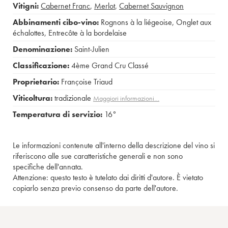
Vitigni:
Cabernet Franc
,
Merlot
,
Cabernet Sauvignon
Abbinamenti cibo-vino:
Rognons à la liégeoise
,
Onglet aux
échalottes
,
Entrecôte à la bordelaise
Denominazione:
Saint-Julien
Classificazione:
4ème Grand Cru Classé
Proprietario:
Françoise Triaud
Viticoltura:
tradizionale
Maggiori informazioni…
Temperatura di servizio:
16°
Le informazioni contenute all'interno della descrizione del vino si
riferiscono alle sue caratteristiche generali e non sono
specifiche dell'annata.
Attenzione: questo testo è tutelato dai diritti d'autore. È vietato
copiarlo senza previo consenso da parte dell'autore.