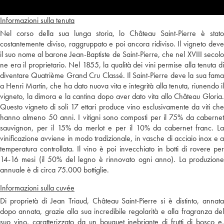
Informazioni sulla tenuta
Nel corso della sua lunga storia, lo Château Saint-Pierre è stato
costantemente diviso, raggruppato e poi ancora ridiviso. Il vigneto deve
il suo nome al barone Jean-Baptiste de Saint-Pierre, che nel XVIII secolo
ne era il proprietario. Nel 1855, la qualità dei vini permise alla tenuta di
diventare Quatrième Grand Cru Classé. Il Saint-Pierre deve la sua fama
a Henri Martin, che ha dato nuova vita e integrità alla tenuta, riunendo il
vigneto, la dimora e la cantina dopo aver dato vita allo Château Gloria.
Questo vigneto di soli 17 ettari produce vino esclusivamente da viti che
hanno almeno 50 anni. I vitigni sono composti per il 75% da cabernet
sauvignon, per il 15% da merlot e per il 10% da cabernet franc. La
vinificazione avviene in modo tradizionale, in vasche di acciaio inox e a
temperatura controllata. Il vino è poi invecchiato in botti di rovere per
14-16 mesi (il 50% del legno è rinnovato ogni anno). La produzione
annuale è di circa 75.000 bottiglie.
Informazioni sulla cuvée
Di proprietà di Jean Triaud, Château Saint-Pierre si è distinto, annata
dopo annata, grazie alla sua incredibile regolarità e alla fragranza del
suo vino, caratterizzato da un bouquet inebriante di frutti di bosco e,