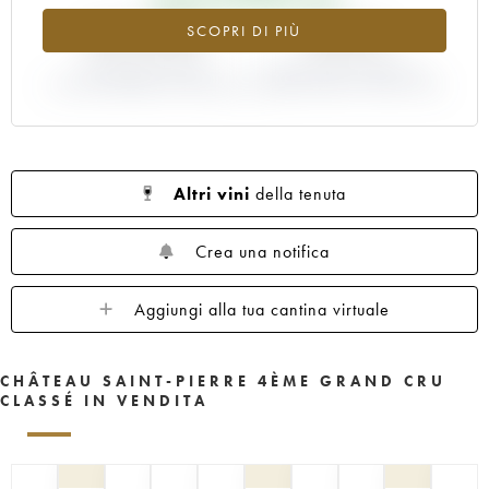
+374.29%
-6.67%
SCOPRI DI PIÙ
VARIAZIONE INDICE
VARIAZIONE PREZZO EN
ATTUALE/PREZZO EN PRIMEUR
PRIMEUR ANNATA 1986/1985
Altri vini
della tenuta
Crea una notifica
Aggiungi alla tua cantina virtuale
CHÂTEAU SAINT-PIERRE 4ÈME GRAND CRU
CLASSÉ IN VENDITA