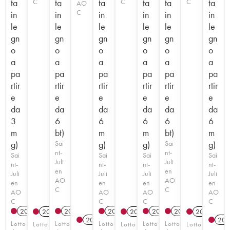
ta
C
ta
ta
C
ta
ta
C
ta
AO
C
in
in
in
in
in
in
le
le
le
le
le
le
gn
gn
gn
gn
gn
gn
o
o
o
o
o
o
a
a
a
a
a
a
pa
pa
pa
pa
pa
pa
rtir
rtir
rtir
rtir
rtir
rtir
e
e
e
e
e
e
da
da
da
da
da
da
3
6
6
6
6
6
m
bt)
m
m
bt)
m
g)
Sai
g)
g)
Sai
g)
nt-
nt-
Sai
Sai
Sai
Sai
Juli
Juli
nt-
nt-
nt-
nt-
en
en
Juli
Juli
Juli
Juli
AO
AO
en
en
en
en
C
C
AO
AO
AO
AO
C
C
C
C
2021
T
2021
T
2022
T
2020
T
2019
T
2014
T
2014
T
2014
T
2021
T
201
Lotto
Lotto
Lotto
Lotto
Lotto
Lotto
Lotto
Lotto