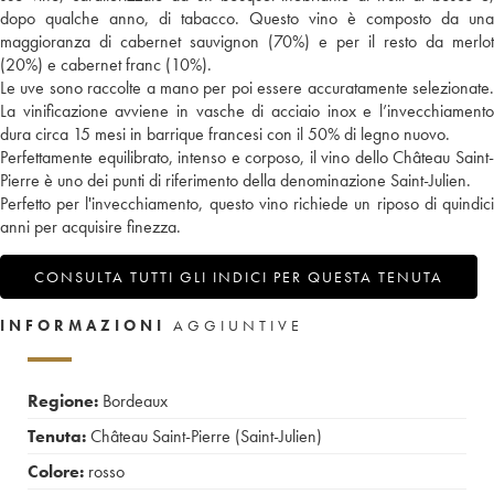
dopo qualche anno, di tabacco. Questo vino è composto da una
maggioranza di cabernet sauvignon (70%) e per il resto da merlot
(20%) e cabernet franc (10%).
Le uve sono raccolte a mano per poi essere accuratamente selezionate.
La vinificazione avviene in vasche di acciaio inox e l’invecchiamento
dura circa 15 mesi in barrique francesi con il 50% di legno nuovo.
Perfettamente equilibrato, intenso e corposo, il vino dello Château Saint-
Pierre è uno dei punti di riferimento della denominazione Saint-Julien.
Perfetto per l'invecchiamento, questo vino richiede un riposo di quindici
anni per acquisire finezza.
CONSULTA TUTTI GLI INDICI PER QUESTA TENUTA
INFORMAZIONI
AGGIUNTIVE
Regione:
Bordeaux
Tenuta:
Château Saint-Pierre (Saint-Julien)
Colore:
rosso