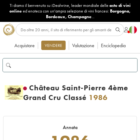
Ti diamo il benvenuto su iDealwine, leader mondiale delle
aste di vini
online
ed enoteca con un'ampia selezione di vini francesi:
Borgogna
,
Bordeaux
,
Champagne
...
Acquistare
Valutazione
Enciclopedia
VENDERE
Château Saint-Pierre 4ème
Grand Cru Classé
1986
Annata