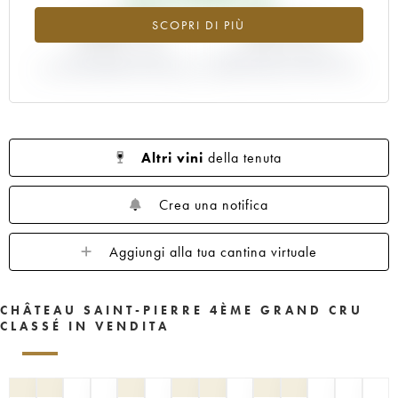
+280.7%
-28.57%
SCOPRI DI PIÙ
VARIAZIONE INDICE
VARIAZIONE PREZZO EN
ATTUALE/PREZZO EN PRIMEUR
PRIMEUR ANNATA 1987/1986
Altri vini
della tenuta
Crea una notifica
Aggiungi alla tua cantina virtuale
CHÂTEAU SAINT-PIERRE 4ÈME GRAND CRU
CLASSÉ IN VENDITA