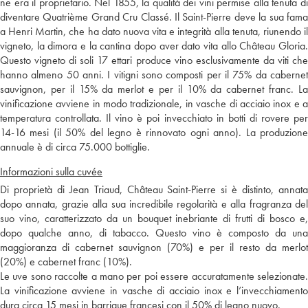
ne era il proprietario. Nel 1855, la qualità dei vini permise alla tenuta di
diventare Quatrième Grand Cru Classé. Il Saint-Pierre deve la sua fama
a Henri Martin, che ha dato nuova vita e integrità alla tenuta, riunendo il
vigneto, la dimora e la cantina dopo aver dato vita allo Château Gloria.
Questo vigneto di soli 17 ettari produce vino esclusivamente da viti che
hanno almeno 50 anni. I vitigni sono composti per il 75% da cabernet
sauvignon, per il 15% da merlot e per il 10% da cabernet franc. La
vinificazione avviene in modo tradizionale, in vasche di acciaio inox e a
temperatura controllata. Il vino è poi invecchiato in botti di rovere per
14-16 mesi (il 50% del legno è rinnovato ogni anno). La produzione
annuale è di circa 75.000 bottiglie.
Informazioni sulla cuvée
Di proprietà di Jean Triaud, Château Saint-Pierre si è distinto, annata
dopo annata, grazie alla sua incredibile regolarità e alla fragranza del
suo vino, caratterizzato da un bouquet inebriante di frutti di bosco e,
dopo qualche anno, di tabacco. Questo vino è composto da una
maggioranza di cabernet sauvignon (70%) e per il resto da merlot
(20%) e cabernet franc (10%).
Le uve sono raccolte a mano per poi essere accuratamente selezionate.
La vinificazione avviene in vasche di acciaio inox e l’invecchiamento
dura circa 15 mesi in barrique francesi con il 50% di legno nuovo.