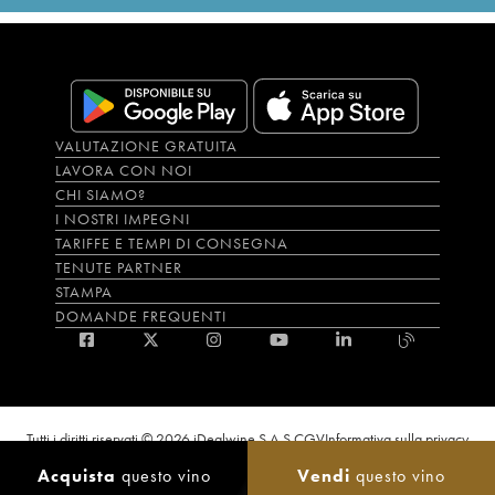
VALUTAZIONE GRATUITA
LAVORA CON NOI
CHI SIAMO?
I NOSTRI IMPEGNI
TARIFFE E TEMPI DI CONSEGNA
TENUTE PARTNER
STAMPA
DOMANDE FREQUENTI
Tutti i diritti riservati © 2026 iDealwine S.A.S.
CGV
Informativa sulla privacy
Bevi con moderazione, l’abuso di alcol è dannoso per la salute. L'utilizzo del
Acquista
questo vino
Vendi
questo vino
sito e dei servizi annessi è riservato solo agli utenti maggiorenni.