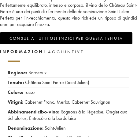
Perfettamente equilibrato, intenso e corposo, il vino dello Château Saint-
Pierre è uno dei punti di riferimento della denominazione Saint-Julien.
Perfetto per l'invecchiamento, questo vino richiede un riposo di quindici
anni per acquisire finezza.
CONSULTA TUTTI GLI INDICI PER QUESTA TENUTA
INFORMAZIONI
AGGIUNTIVE
Regione:
Bordeaux
Tenuta:
Château Saint-Pierre (Saint-Julien)
Colore:
rosso
Vitigni:
Cabernet Franc
,
Merlot
,
Cabernet Sauvignon
Abbinamenti cibo-vino:
Rognons à la liégeoise
,
Onglet aux
échalottes
,
Entrecôte à la bordelaise
Denominazione:
Saint-Julien