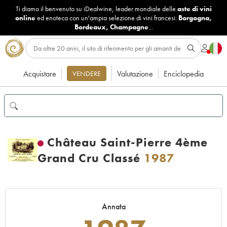
Ti diamo il benvenuto su iDealwine, leader mondiale delle
aste di vini
online
ed enoteca con un'ampia selezione di vini francesi:
Borgogna
,
Bordeaux
,
Champagne
...
Acquistare
Valutazione
Enciclopedia
VENDERE
Château Saint-Pierre 4ème
Grand Cru Classé
1987
Annata