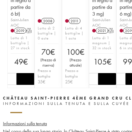
in legno a
in legno a
in leg
partire da
partire da
partir
6 bt)
3 mg)
6 mg)
Saint-Julien
Saint-Julien
Saint-Ju
2008
2011
AOC
AOC
AOC
Lotto di 2
Lotto di 4
2019
T
2021
T
201
bottiglie |
bottiglie |
Lotto di 1
Lotto di 1
Lotto d
0 aste
1 asta
bottiglia |
magnum |
magnu
27 in stock
32 in stock
6 in st
70
€
100
€
49
€
105
€
9
(
Prezzo di
(
Prezzo
riserva
)
attuale
)
Prezzo a
Prezzo a
bottiglia
bottiglia
35
€
25
€
CHÂTEAU SAINT-PIERRE 4ÈME GRAND CRU C
INFORMAZIONI SULLA TENUTA E SULLA CUVÉE
Informazioni sulla tenuta
Nel corso della sua lunga storia, lo Château Saint-Pierre è stato costa