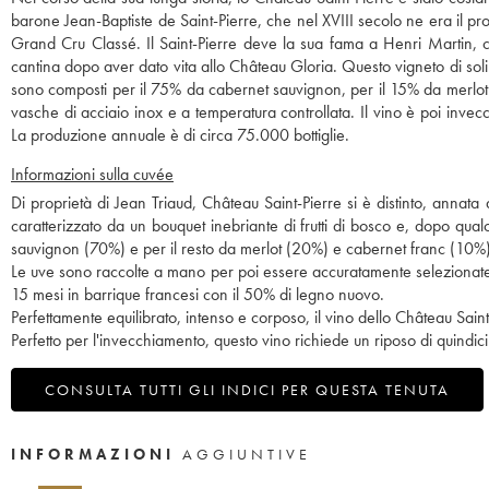
barone Jean-Baptiste de Saint-Pierre, che nel XVIII secolo ne era il pro
Grand Cru Classé. Il Saint-Pierre deve la sua fama a Henri Martin, ch
cantina dopo aver dato vita allo Château Gloria. Questo vigneto di soli
sono composti per il 75% da cabernet sauvignon, per il 15% da merlot 
vasche di acciaio inox e a temperatura controllata. Il vino è poi invec
La produzione annuale è di circa 75.000 bottiglie.
Informazioni sulla cuvée
Di proprietà di Jean Triaud, Château Saint-Pierre si è distinto, annata
caratterizzato da un bouquet inebriante di frutti di bosco e, dopo q
sauvignon (70%) e per il resto da merlot (20%) e cabernet franc (10%)
Le uve sono raccolte a mano per poi essere accuratamente selezionate.
15 mesi in barrique francesi con il 50% di legno nuovo.
Perfettamente equilibrato, intenso e corposo, il vino dello Château Saint
Perfetto per l'invecchiamento, questo vino richiede un riposo di quindici
CONSULTA TUTTI GLI INDICI PER QUESTA TENUTA
INFORMAZIONI
AGGIUNTIVE