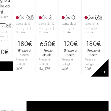
egno a
ire da
g)
-Julien
2014
T
2010
2019
2014
T
C
Lotto di 6
Lotto di 12
Lotto di 3
Lotto di 6
020
T
bottiglie |
bottiglie |
bottiglie |
bottiglie |
o di 1
0 aste
2 aste
0 aste
0 aste
num |
n stock
180
€
650
€
120
€
180
€
10
€
(
Prezzo di
(
Prezzo
(
Prezzo di
(
Prezzo di
riserva
)
attuale
)
riserva
)
riserva
)
Prezzo a
Prezzo a
Prezzo a
Prezzo a
bottiglia
bottiglia
bottiglia
bottiglia
30
€
54,17
€
40
€
30
€
✕
o nome al