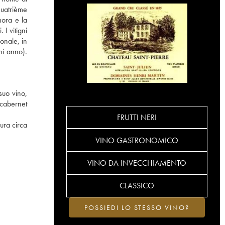
Quatrième
mora e la
I vitigni
onale, in
ni anno).
suo vino,
 cabernet
FRUTTI NERI
ura circa
VINO GASTRONOMICO
VINO DA INVECCHIAMENTO
CLASSICO
POSSIEDI LO STESSO VINO?