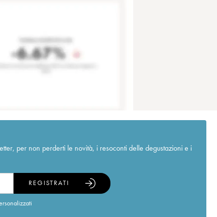
r, per non perderti le novità, i resoconti delle degustazioni e i
REGISTRATI
ersonalizzati