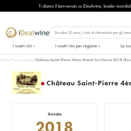
Ti diamo il benvenuto su iDealwine, leader mondia
I nostri vini
I nostri vini per regione
Le nos
Home
/
Ricerca indice
/
Château Saint-Pierre 4ème Grand Cru Classé 2018 (Ros
Château Saint-Pierre 4è
Annata
2018