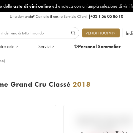
le delle
aste di vini online
ed enoteca con un'ampia selezione di vini f
Una domanda?
Contatta il nostro Servizio Clienti
|
+33 1 56 05 86 10
Ind
VENDI I TUOI VINI
tre aste
Servizi
✨Personal Sommelier
so)
me Grand Cru Classé
2018
VARIAZIONE DELL'INDIC
RISPETTO AL PREZZO EN
PRIMEUR