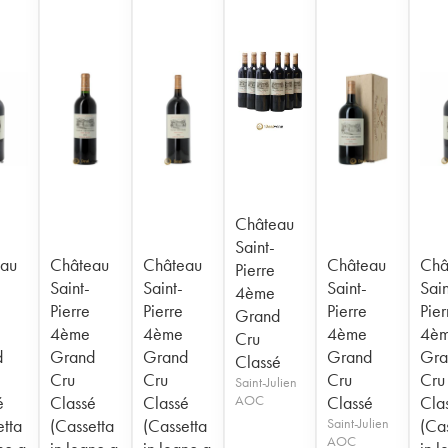
Château
Saint-
au
Château
Château
Château
Châ
Pierre
Saint-
Saint-
Saint-
Sain
4ème
Pierre
Pierre
Pierre
Pier
Grand
4ème
4ème
4ème
4è
Cru
d
Grand
Grand
Grand
Gra
Classé
Cru
Cru
Cru
Cru
Saint-Julien
é
Classé
Classé
AOC
Classé
Cla
etta
(Cassetta
(Cassetta
Saint-Julien
(Ca
AOC