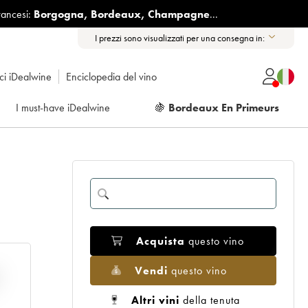
rancesi:
Borgogna
,
Bordeaux
,
Champagne
...
I prezzi sono visualizzati per una consegna in:
ici iDealwine
Enciclopedia del vino
I must-have iDealwine
🍇
Bordeaux En Primeurs
Acquista
questo vino
Vendi
questo vino
E
Altri vini
della tenuta