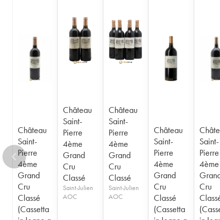
Château
Château
Saint-
Saint-
Château
Château
Châte
Pierre
Pierre
Saint-
Saint-
Saint-
4ème
4ème
Pierre
Pierre
Pierre
Grand
Grand
4ème
4ème
4ème
Cru
Cru
Grand
Grand
Gran
Classé
Classé
Cru
Cru
Cru
Saint-Julien
Saint-Julien
Classé
AOC
AOC
Classé
Class
(Cassetta
(Cassetta
(Cass