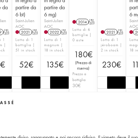
no a
in legno a
in legno a
in l
e da
partire da
partire da
part
6 bt)
6 mg)
6 m
lien
Saint-Julien
Saint-Julien
Saint
2014
T
AOC
AOC
AO
Lotto di 6
9
T
2021
T
2022
T
2021
T
2
bottiglie |
i 1
Lotto di 1
Lotto di 1
Lotto di 1
Lott
0 aste
m |
bottiglia |
magnum |
jéroboam |
mag
ock
51 in stock
18 in stock
2 in stock
18 i
180
€
9
€
52
€
135
€
230
€
1
(
Prezzo di
riserva
)
Prezzo a
bottiglia
30
€
LASSÉ
ntemente diviso, raggruppato e poi ancora ridiviso. Il vigneto deve il su