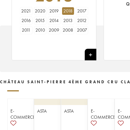
Q
2021
2020
2019
2018
2017
2016
2015
2014
2013
2012
2011
2010
2009
2008
2007
2006
2005
2004
2003
2002
2001
2000
1999
1998
1997
1996
1995
1994
1993
1992
1991
1990
1989
1988
1987
1986
1985
1984
1983
1982
CHÂTEAU SAINT-PIERRE 4ÈME GRAND CRU CLA
1981
1980
1979
1978
1977
1976
1975
1974
1971
1970
1966
1962
1961
1959
1954
E-
ASTA
ASTA
E-
E-
1949
1939
1921
COMMERCE
COMMERCE
COM