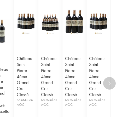
Château
Château
Château
Château
Saint-
Saint-
Saint-
Saint-
teau
Pierre
Pierre
Pierre
Pierre
t-
4ème
4ème
4ème
4ème
re
Grand
Grand
Grand
Grand
me
Cru
Cru
Cru
Cru
nd
Classé
Classé
Classé
Classé
Saint-Julien
Saint-Julien
Saint-Julien
Saint-Julien
ssé
AOC
AOC
AOC
AOC
ssetta