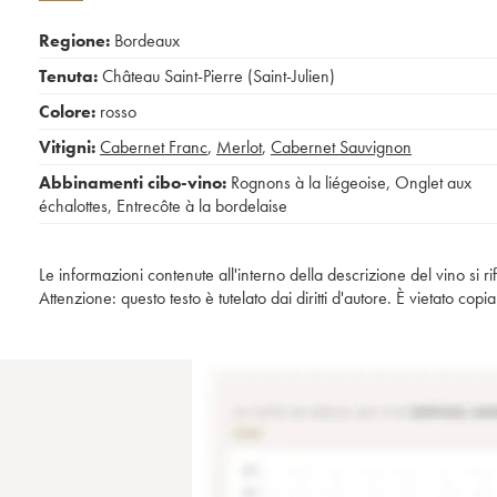
Regione:
Bordeaux
Tenuta:
Château Saint-Pierre (Saint-Julien)
Colore:
rosso
Vitigni:
Cabernet Franc
,
Merlot
,
Cabernet Sauvignon
Abbinamenti cibo-vino:
Rognons à la liégeoise
,
Onglet aux
échalottes
,
Entrecôte à la bordelaise
Le informazioni contenute all'interno della descrizione del vino si r
Attenzione: questo testo è tutelato dai diritti d'autore. È vietato co