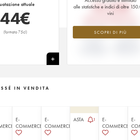
Accesso gratuito e illimitato
58,80
€
uotazione attuale
alle statistiche e indici di oltre 15
44
€
vini
PREZZO EN PRIMEUR 2018
-25.48%
+9.38
(formato 75cl)
SCOPRI DI PIÙ
VARIAZIONE
VARIAZIONE
INDICE
PREZZO EN
ATTUALE/PREZZO
PRIMEUR ANNA
EN PRIMEUR
2018/2017
+
SSÉ IN VENDITA
E-
E-
ASTA
E-
E-
1
MERCE
COMMERCE
COMMERCE
COMMERCE
CO