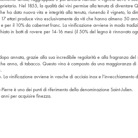
prietario. Nel 1855, la qualità dei vini permise alla tenuta di diventare 
e ha dato nuova vita e integrità alla tenuta, riunendo il vigneto, la di
 17 ettari produce vino esclusivamente da viti che hanno almeno 50 anni. 
e per il 10% da cabernet franc. La vinificazione avviene in modo tradizi
chiato in botti di rovere per 14-16 mesi (il 50% del legno è rinnovato og
 dopo annata, grazie alla sua incredibile regolarità e alla fragranza del 
ualche anno, di tabacco. Questo vino è composto da una maggioranza di
.
 La vinificazione avviene in vasche di acciaio inox e l’invecchiamento d
-Pierre è uno dei punti di riferimento della denominazione Saint-Julien.
 anni per acquisire finezza.