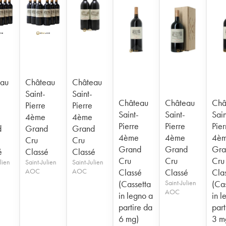
au
Château
Château
Saint-
Saint-
Château
Château
Châ
Pierre
Pierre
Saint-
Saint-
Sain
4ème
4ème
Pierre
Pierre
Pier
d
Grand
Grand
4ème
4ème
4è
Cru
Cru
Grand
Grand
Gra
é
Classé
Classé
Cru
Cru
Cru
lien
Saint-Julien
Saint-Julien
AOC
AOC
Classé
Classé
Cla
(Cassetta
Saint-Julien
(Ca
AOC
in legno a
in l
partire da
part
6 mg)
3 m