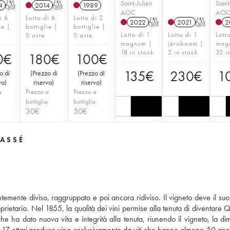
Saint-Julien
Saint
4
T
2014
T
1989
AOC
AO
i 6
Lotto di 6
Lotto di 2
2022
T
2021
T
2
ie |
bottiglie |
bottiglie |
Lotto di 1
Lotto di 1
Lott
0 aste
0 aste
magnum |
jéroboam |
mag
18 in stock
2 in stock
32 i
0
€
180
€
100
€
135
€
230
€
1
o di
(
Prezzo di
(
Prezzo di
va
)
riserva
)
riserva
)
a
Prezzo a
Prezzo a
a
bottiglia
bottiglia
30
€
50
€
LASSÉ
ntemente diviso, raggruppato e poi ancora ridiviso. Il vigneto deve il su
prietario. Nel 1855, la qualità dei vini permise alla tenuta di diventare 
e ha dato nuova vita e integrità alla tenuta, riunendo il vigneto, la di
 17 ettari produce vino esclusivamente da viti che hanno almeno 50 anni. 