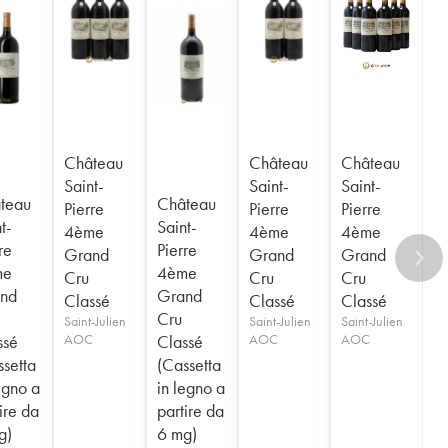
Château
Château
Château
Saint-
Saint-
Saint-
teau
Château
Pierre
Pierre
Pierre
t-
Saint-
4ème
4ème
4ème
re
Pierre
Grand
Grand
Grand
me
4ème
Cru
Cru
Cru
nd
Grand
Classé
Classé
Classé
Cru
Saint-Julien
Saint-Julien
Saint-Julien
ssé
AOC
Classé
AOC
AOC
ssetta
(Cassetta
egno a
in legno a
ire da
partire da
g)
6 mg)