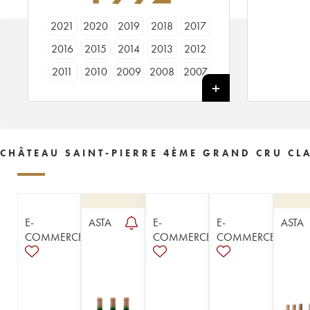
2021
2020
2019
2018
2017
2016
2015
2014
2013
2012
2011
2010
2009
2008
2007
2006
2005
2004
2003
2002
2001
2000
1999
1998
1997
1996
1995
1994
1993
1992
CHÂTEAU SAINT-PIERRE 4ÈME GRAND CRU CLA
1991
1990
1989
1988
1987
1986
1985
1984
1983
1982
1981
1980
1979
1978
1977
E-
ASTA
E-
E-
ASTA
1976
1975
1974
1971
1970
COMMERCE
COMMERCE
COMMERCE
1966
1962
1961
1959
1954
1949
1939
1921