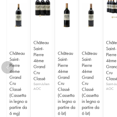
Château
Châte
Saint-
Saint-
Château
Château
Château
Pierre
Pierre
Saint-
Saint-
Saint-
4ème
4ème
Pierre
Pierre
Pierre
Grand
Gran
4ème
4ème
4ème
Cru
Cru
Grand
Grand
Grand
Classé
Class
Cru
Cru
Cru
Saint-Julien
Saint-Ju
Classé
AOC
Classé
Classé
AOC
(Cassetta
(Cassetta
(Cassetta
in legno a
in legno a
in legno a
partire da
partire da
partire da
6 mg)
6 bt)
6 bt)