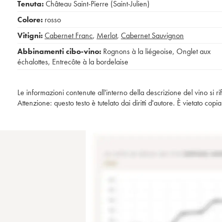
Tenuta:
Château Saint-Pierre (Saint-Julien)
Colore:
rosso
Vitigni:
Cabernet Franc
,
Merlot
,
Cabernet Sauvignon
Abbinamenti cibo-vino:
Rognons à la liégeoise
,
Onglet aux
échalottes
,
Entrecôte à la bordelaise
Le informazioni contenute all'interno della descrizione del vino si r
Attenzione: questo testo è tutelato dai diritti d'autore. È vietato co