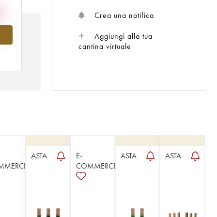
Crea una notifica
Aggiungi alla tua
al
cantina virtuale
ASTA
E-
ASTA
ASTA
MMERCE
COMMERCE