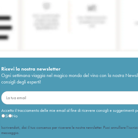
Ricevi la nostra newsletter
Ogni settimana viaggia nel magico mondo del vino con la nostra Newslette
consigli degli esperti!
Accetto il tracciamento delle mie email al fine di ricevere consigli e suggerimenti p
Sì
No
Iscrivendoti, dai il tuo consenso per ricevere le nostre newsletter. Puoi annullare l’iscriz
messaggio.