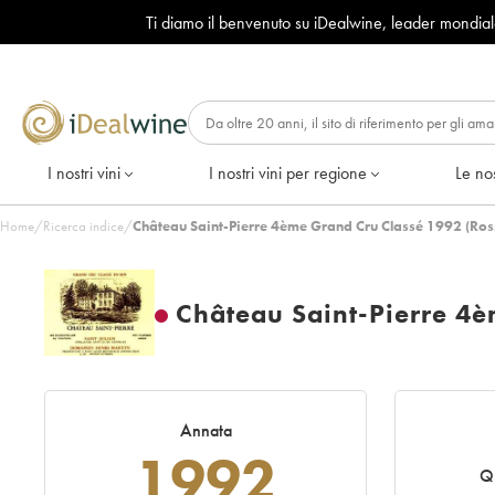
Ti diamo il benvenuto su iDealwine, leader mondia
I nostri vini
I nostri vini per regione
Le nos
Home
/
Ricerca indice
/
Château Saint-Pierre 4ème Grand Cru Classé 1992 (Ros
Château Saint-Pierre 4è
Annata
1992
Q