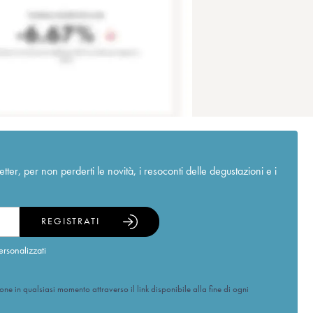
r, per non perderti le novità, i resoconti delle degustazioni e i
REGISTRATI
ersonalizzati
ione in qualsiasi momento attraverso il link disponibile alla fine di ogni