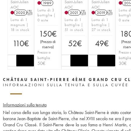
Saint-Julien
Saint-Julien
Saint-Julien
1989
201
AOC
AOC
AOC
Lotto di 3
Lotto d
2020
T
2021
T
2019
T
bottiglie |
bottigl
Lotto di 1
Lotto di 1
Lotto di 1
0 aste
0 aste
magnum |
bottiglia |
bottiglia |
18 in stock
51 in stock
27 in stock
150
€
18
110
€
52
€
49
€
(
Prezzo di
(
Prezz
riserva
)
riser
Prezzo a
Prezzo 
bottiglia
bottigli
50
€
30
€
CHÂTEAU SAINT-PIERRE 4ÈME GRAND CRU C
INFORMAZIONI SULLA TENUTA E SULLA CUVÉE
Informazioni sulla tenuta
Nel corso della sua lunga storia, lo Château Saint-Pierre è stato costa
barone Jean-Baptiste de Saint-Pierre, che nel XVIII secolo ne era il pro
Grand Cru Classé. Il Saint-Pierre deve la sua fama a Henri Martin, ch
cantina dopo aver dato vita allo Château Gloria. Questo vigneto di soli