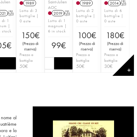
-Julien
Saint-Julien
1989
1989
2014
T
C
AOC
Lotto di 3
Lotto di 2
Lotto di 6
021
T
2019
T
bottiglie |
bottiglie |
bottiglie |
o di 1
Lotto di 1
0 aste
0 aste
0 aste
num |
magnum |
n stock
6 in stock
150
€
100
€
180
€
05
€
99
€
(
Prezzo di
(
Prezzo di
(
Prezzo di
riserva
)
riserva
)
riserva
)
Prezzo a
Prezzo a
Prezzo a
bottiglia
bottiglia
bottiglia
50
€
50
€
30
€
✕
o nome al
Quatrième
mora e la
I vitigni