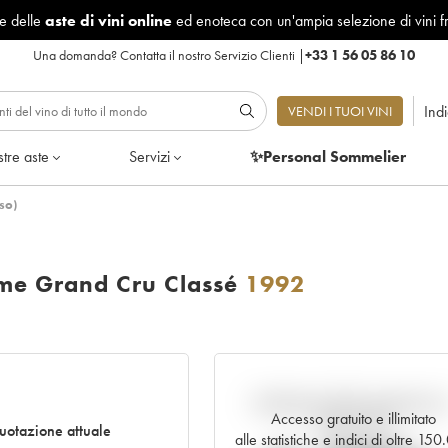
le delle
aste di vini online
ed enoteca con un'ampia selezione di vini f
Una domanda?
Contatta il nostro Servizio Clienti
|
+33 1 56 05 86 10
Ind
VENDI I TUOI VINI
tre aste
Servizi
✨Personal Sommelier
so)
me Grand Cru Classé
1992
Andamento della quotazione i
Accesso gratuito e illimitato
tempo reale
uotazione attuale
alle statistiche e indici di oltre 15