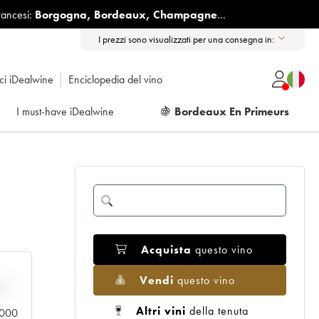
rancesi:
Borgogna
,
Bordeaux
,
Champagne
...
I prezzi sono visualizzati per una consegna in:
ici iDealwine
Enciclopedia del vino
I must-have iDealwine
🍇
Bordeaux En Primeurs
Acquista
questo vino
Vendi
questo vino
n
Altri vini
della tenuta
0.000