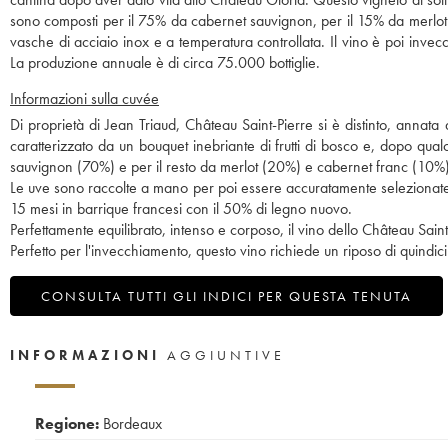
sono composti per il 75% da cabernet sauvignon, per il 15% da merlot 
vasche di acciaio inox e a temperatura controllata. Il vino è poi invec
La produzione annuale è di circa 75.000 bottiglie.
Informazioni sulla cuvée
Di proprietà di Jean Triaud, Château Saint-Pierre si è distinto, annata
caratterizzato da un bouquet inebriante di frutti di bosco e, dopo q
sauvignon (70%) e per il resto da merlot (20%) e cabernet franc (10%)
Le uve sono raccolte a mano per poi essere accuratamente selezionate.
15 mesi in barrique francesi con il 50% di legno nuovo.
Perfettamente equilibrato, intenso e corposo, il vino dello Château Saint
Perfetto per l'invecchiamento, questo vino richiede un riposo di quindici
CONSULTA TUTTI GLI INDICI PER QUESTA TENUTA
INFORMAZIONI
AGGIUNTIVE
Regione:
Bordeaux