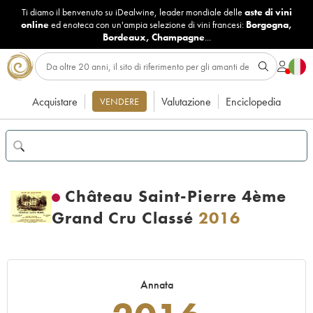
Ti diamo il benvenuto su iDealwine, leader mondiale delle
aste di vini
online
ed enoteca con un'ampia selezione di vini francesi:
Borgogna
,
Bordeaux
,
Champagne
...
Acquistare
Valutazione
Enciclopedia
VENDERE
Château Saint-Pierre 4ème
Grand Cru Classé
2016
Annata