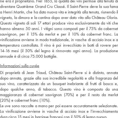
ne era il proprietario. Nel 1855, la qualità dei vini permise alla tenuta di
diventare Quatrième Grand Cru Classé. Il Saint-Pierre deve la sua fama
a Henri Martin, che ha dato nuova vita e integrità alla tenuta, riunendo il
vigneto, la dimora e la cantina dopo aver dato vita allo Château Gloria.
Questo vigneto di soli 17 ettari produce vino esclusivamente da viti che
hanno almeno 50 anni. I vitigni sono composti per il 75% da cabernet
sauvignon, per il 15% da merlot e per il 10% da cabernet franc. La
vinificazione avviene in modo tradizionale, in vasche di acciaio inox e a
temperatura controllata. Il vino è poi invecchiato in botti di rovere per
14-16 mesi (il 50% del legno è rinnovato ogni anno). La produzione
annuale è di circa 75.000 bottiglie.
Informazioni sulla cuvée
Di proprietà di Jean Triaud, Château Saint-Pierre si è distinto, annata
dopo annata, grazie alla sua incredibile regolarità e alla fragranza del
suo vino, caratterizzato da un bouquet inebriante di frutti di bosco e,
dopo qualche anno, di tabacco. Questo vino è composto da una
maggioranza di cabernet sauvignon (70%) e per il resto da merlot
(20%) e cabernet franc (10%).
Le uve sono raccolte a mano per poi essere accuratamente selezionate.
La vinificazione avviene in vasche di acciaio inox e l’invecchiamento
dura circa 15 mesi in barrique francesi con il 50% di legno nuovo.