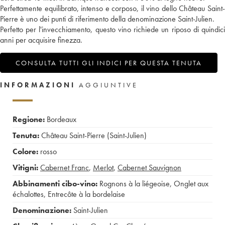
Perfettamente equilibrato, intenso e corposo, il vino dello Château Saint-
Pierre è uno dei punti di riferimento della denominazione Saint-Julien.
Perfetto per l'invecchiamento, questo vino richiede un riposo di quindici
anni per acquisire finezza.
CONSULTA TUTTI GLI INDICI PER QUESTA TENUTA
INFORMAZIONI
AGGIUNTIVE
Regione:
Bordeaux
Tenuta:
Château Saint-Pierre (Saint-Julien)
Colore:
rosso
Vitigni:
Cabernet Franc
,
Merlot
,
Cabernet Sauvignon
Abbinamenti cibo-vino:
Rognons à la liégeoise
,
Onglet aux
échalottes
,
Entrecôte à la bordelaise
Denominazione:
Saint-Julien