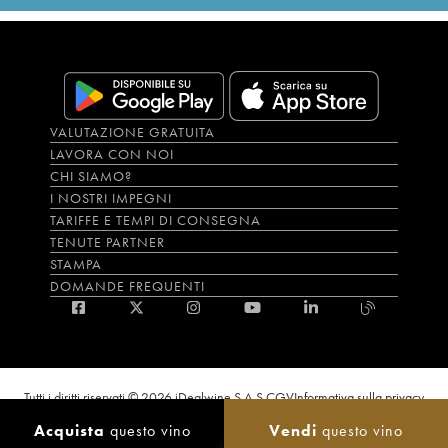
VALUTAZIONE GRATUITA
LAVORA CON NOI
CHI SIAMO?
I NOSTRI IMPEGNI
TARIFFE E TEMPI DI CONSEGNA
TENUTE PARTNER
STAMPA
DOMANDE FREQUENTI
Tutti i diritti riservati © 2026 iDealwine S.A.S.
CGV
Informativa sulla privacy
Bevi con moderazione, l’abuso di alcol è dannoso per la salute. L'utilizzo del
Acquista
questo vino
Vendi
questo vino
sito e dei servizi annessi è riservato solo agli utenti maggiorenni.